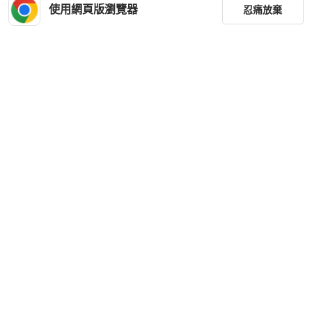
使用網頁版瀏覽器
忍痛放棄
篩選
重設
品牌
分類
尺寸
價格
商品狀況
下載 PopChill APP
出貨地點