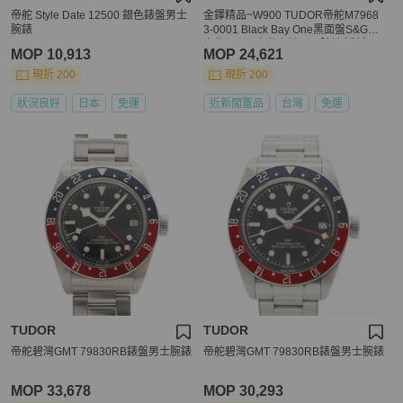
帝舵 Style Date 12500 銀色錶盤男士
金鐸精品~W900 TUDOR帝舵M7968
腕錶
3-0001 Black Bay One黑面盤S&G半
金款41mm自動上鍊男用腕錶 近新品
MOP 10,913
MOP 24,621
現折 200
現折 200
狀況良好
日本
免運
近新閒置品
台灣
免運
TUDOR
TUDOR
帝舵碧灣GMT 79830RB錶盤男士腕錶
帝舵碧灣GMT 79830RB錶盤男士腕錶
MOP 33,678
MOP 30,293