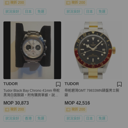
現折 200
現折 200
狀況良好
日本
免運
狀況良好
日本
免運
TUDOR
TUDOR
Tudor Black Bay Chrono 41mm 帝舵
帝舵碧灣GMT 79833MN錶盤男士腕
黑灣白面腕錶，附有購買單據，說明
錶
書，證書，原裝錶盒
MOP 30,873
MOP 42,516
現折 200
現折 200
狀況良好
香港
免運
狀況良好
日本
免運