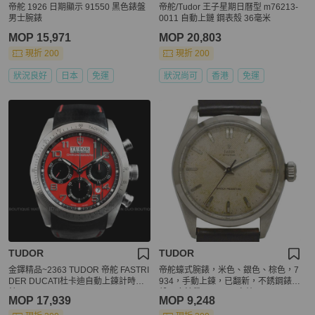
帝舵 1926 日期顯示 91550 黑色錶盤
帝舵/Tudor 王子星期日曆型 m76213-
男士腕錶
0011 自動上鏈 鋼表殼 36毫米
MOP 15,971
MOP 20,803
現折 200
現折 200
狀況良好
日本
免運
狀況尚可
香港
免運
TUDOR
TUDOR
金鐸精品~2363 TUDOR 帝舵 FASTRI
帝舵蠔式腕錶，米色、銀色、棕色，7
DER DUCATI杜卡迪自動上鍊計時男
934，手動上鍊，已翻新，不銹鋼錶
錶
殼，皮錶帶，216*** 帝舵
MOP 17,939
MOP 9,248