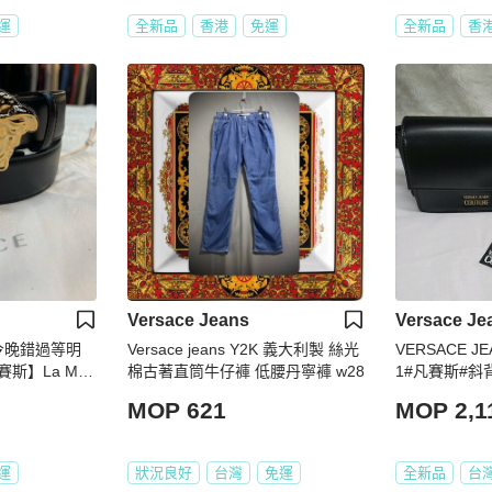
運
全新品
香港
免運
全新品
香
Versace Jeans
Versace Je
・今晚錯過等明
Versace jeans Y2K 義大利製 絲光
VERSACE JE
賽斯】La Med
棉古著直筒牛仔褲 低腰丹寧褲 w28
1#凡賽斯#斜
帶(下單前須先私
MOP 621
MOP 2,1
運
狀況良好
台灣
免運
全新品
台