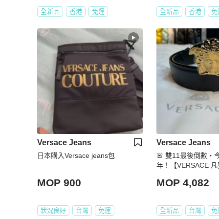
全新品
香港
免運
全新品
香港
免
Versace Jeans
Versace Jeans
日本購入Versace jeans包
🚨 雙11最後倒數
年！【VERSACE 凡
usa 金色女王頭皮
MOP 900
MOP 4,082
訊)
狀況良好
台灣
免運
全新品
台灣
免