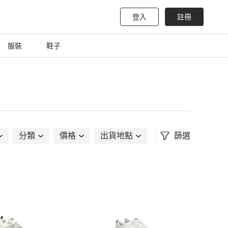
登入
註冊
服裝
鞋子
分類
價格
出貨地點
篩選