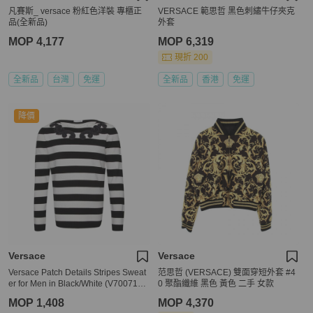
凡賽斯_ versace 粉紅色洋裝 專櫃正
VERSACE 範思哲 黑色刺繡牛仔夾克
品(全新品)
外套
MOP 4,177
MOP 6,319
現折 200
全新品
台灣
免運
全新品
香港
免運
降價
Versace
Versace
Versace Patch Details Stripes Sweat
范思哲 (VERSACE) 雙面穿短外套 #4
er for Men in Black/White (V700715-
0 聚酯纖維 黑色 黃色 二手 女款
VK00209-V2005-XL)
MOP 1,408
MOP 4,370