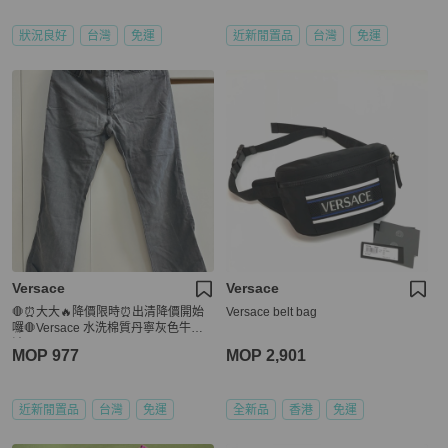
狀況良好
台灣
免運
近新閒置品
台灣
免運
Versace
Versace
🛑⏰大大🔥降價限時⏰出清降價開始
Versace belt bag
囉🛑Versace 水洗棉質丹寧灰色牛仔
褲
MOP 977
MOP 2,901
近新閒置品
台灣
免運
全新品
香港
免運