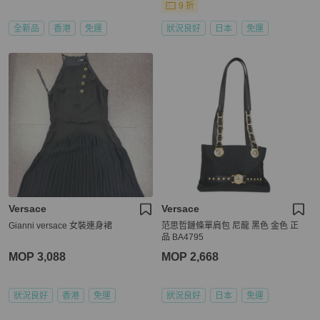
9 折
全新品
香港
免運
狀況良好
日本
免運
Versace
Versace
Gianni versace 女裝連身裙
范思哲鏈條單肩包 尼龍 黑色 金色 正
品 BA4795
MOP 3,088
MOP 2,668
狀況良好
香港
免運
狀況良好
日本
免運