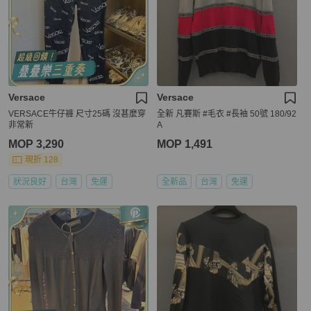
Versace
Versace
VERSACE牛仔褲 尺寸25碼 沒甚麼穿
全新 凡賽斯 #毛衣 #長袖 50號 180/92
非常新
A
MOP 3,290
MOP 1,491
現折 128
狀況良好
台灣
免運
全新品
台灣
免運