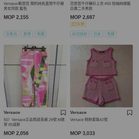
Versace/範思哲 簡約純色直筒牛仔褲
范思哲牛仔襯衫上衣 #50 短袖純棉藍
男女同款 藍色
白黃二手男款
MOP 2,155
MOP 2,687
9 折
全新品
香港
免運
狀況良好
日本
免運
Versace
Versace
50）Versace正品質感長褲 29號 M適
Versace 桃粉套裝42號
穿 85成新
MOP 2,056
MOP 3,033