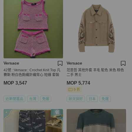
Versace
Versace
42號 ::Versace:: Crochet Knit Top 凡
范思哲 其他外套 羊毛 駝色 米色 棕色
賽斯 粉白色鉤織針織背心 短褲 套裝
二手 男士
MOP 3,547
MOP 5,774
9 折
近新閒置品
台灣
免運
狀況良好
日本
免運