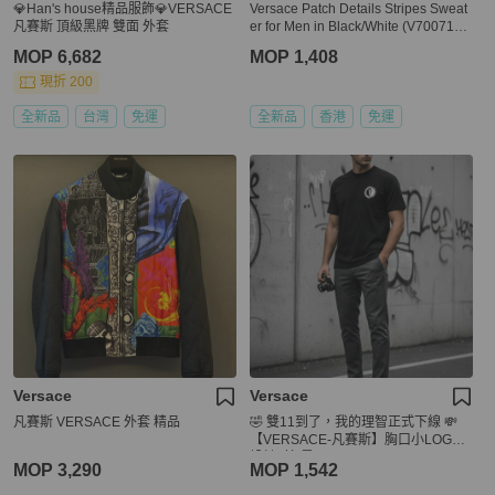
💎Han's house精品服飾💎VERSACE
Versace Patch Details Stripes Sweat
凡賽斯 頂級黑牌 雙面 外套
er for Men in Black/White (V700715-
VK00209-V2005-L)
MOP 6,682
MOP 1,408
現折 200
全新品
台灣
免運
全新品
香港
免運
Versace
Versace
凡賽斯 VERSACE 外套 精品
🤣 雙11到了，我的理智正式下線 💸
【VERSACE-凡賽斯】胸口小LOGO
設計T恤 黑
MOP 3,290
MOP 1,542