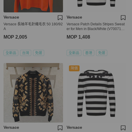
Versace
Versace
Versace 長袖羊毛針織毛衣 50 180/92
Versace Patch Details Stripes Sweat
A
er for Men in Black/White (V700715-
VK00209-V2005-L,XXL,XXXL)
MOP 2,005
MOP 1,408
全新品
台灣
免運
全新品
香港
免運
降價
Versace
Versace