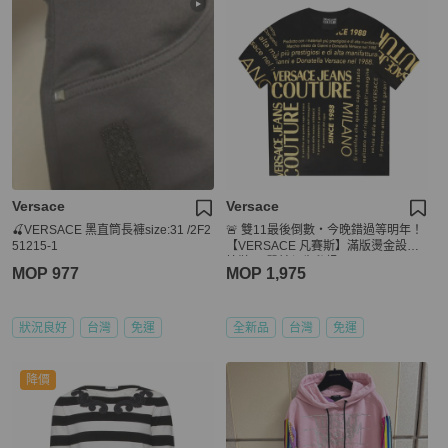
Versace
Versace
🍒VERSACE 黑直筒長褲size:31 /2F2
🚨 雙11最後倒數・今晚錯過等明年！
51215-1
【VERSACE 凡賽斯】滿版燙金設計T
恤鞋(下單前須先私訊)
MOP 977
MOP 1,975
狀況良好
台灣
免運
全新品
台灣
免運
降價