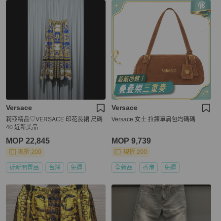
Versace
Versace
莉亞精品♡VERSACE 印花長裙 尺碼
Versace 女士 拉鍊單肩包均碼碼
40 近新美品
MOP 22,845
MOP 9,739
現折 200
現折 200
近新閒置品
台灣
免運
全新品
香港
免運