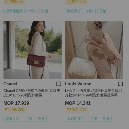
現折 200
現折 200
近新閒置品
台灣
免運
狀況良好
台灣
免運
Chanel
Louis Vuitton
Chanel CF雕花鏈條包酒紅色 金扣 牛
Lv五合一 春夏限定款粉色漸變金扣 芯
皮19*13*5 98新配件塵袋
片款24*14*4 99新配件塵袋鏈條零錢
包
MOP 17,939
MOP 14,341
現折 200
現折 200
狀況良好
台灣
免運
近新閒置品
台灣
免運