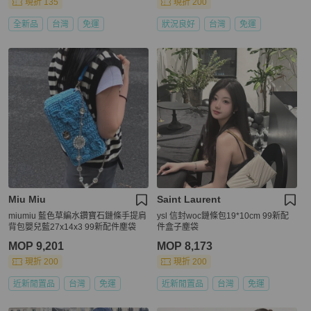
現折 135
現折 200
全新品
台灣
免運
狀況良好
台灣
免運
Miu Miu
Saint Laurent
miumiu 藍色草編水鑽寶石鏈條手提肩
ysl 信封woc鏈條包19*10cm 99新配
背包嬰兒藍27x14x3 99新配件塵袋
件盒子塵袋
MOP 9,201
MOP 8,173
現折 200
現折 200
近新閒置品
台灣
免運
近新閒置品
台灣
免運