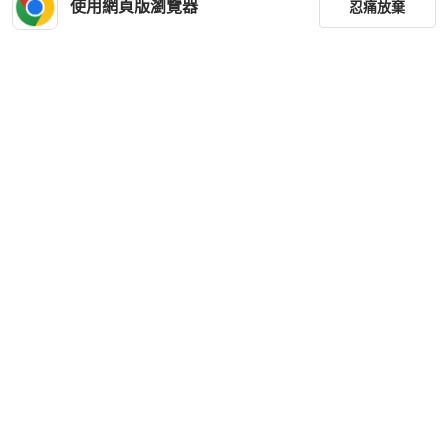
使用網頁版瀏覽器
忍痛放棄
篩選
重設
品牌
分類
尺寸
價格
商品狀況
優惠商品