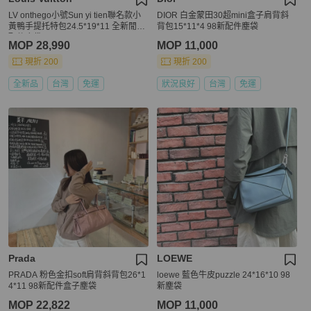
LV onthego小號Sun yi tien聯名款小
DIOR 白金蒙田30超mini盒子肩背斜
黃鴨手提托特包24.5*19*11 全新閒置
背包15*11*4 98新配件塵袋
配件塵袋
MOP 28,990
MOP 11,000
現折 200
現折 200
全新品
台灣
免運
狀況良好
台灣
免運
Prada
LOEWE
PRADA 粉色金扣soft肩背斜背包26*1
loewe 藍色牛皮puzzle 24*16*10 98
4*11 98新配件盒子塵袋
新塵袋
MOP 22,822
MOP 11,000