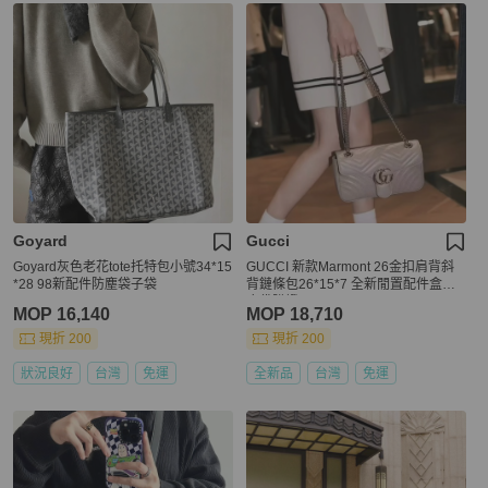
Goyard
Gucci
Goyard灰色老花tote托特包小號34*15
GUCCI 新款Marmont 26金扣肩背斜
*28 98新配件防塵袋子袋
背鏈條包26*15*7 全新閒置配件盒子
塵袋購證
MOP 16,140
MOP 18,710
現折 200
現折 200
狀況良好
台灣
免運
全新品
台灣
免運