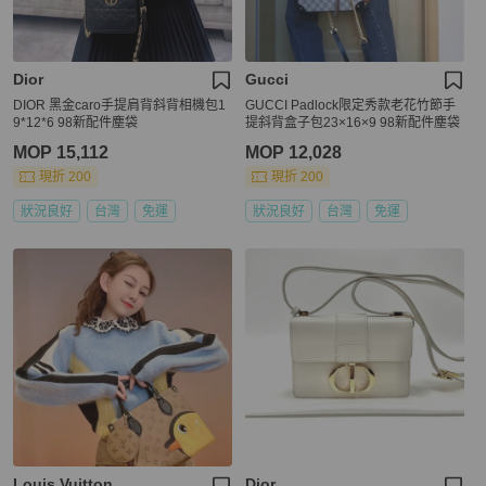
Dior
Gucci
DIOR 黑金caro手提肩背斜背相機包1
GUCCI Padlock限定秀款老花竹節手
9*12*6 98新配件塵袋
提斜背盒子包23×16×9 98新配件塵袋
MOP 15,112
MOP 12,028
現折 200
現折 200
狀況良好
台灣
免運
狀況良好
台灣
免運
Louis Vuitton
Dior