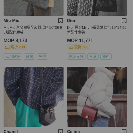
Miu Miu
Dior
MiuMiu 灰金皺摺全皮機場包 50*36 9
Dior 黑金Milly小福袋鏈條包 19*14 99
8新配件塵袋
新配件塵袋
MOP 8,173
MOP 11,771
現折 200
現折 200
狀況良好
台灣
免運
狀況良好
台灣
免運
Chanel
Celine