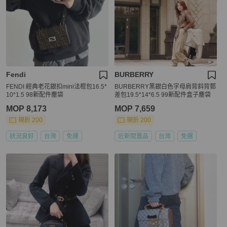
Fendi
BURBERRY
FENDI 經典老花銀扣mini法棍包16.5*
BURBERRY黑銀白色字母肩背斜背郵
10*1.5 98新配件塵袋
差包19.5*14*6.5 99新配件盒子塵袋
MOP 8,173
MOP 7,659
現折 200
現折 200
狀況良好
台灣
免運
近新閒置品
台灣
免運