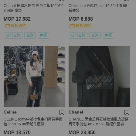
Chanel 抽繩水桶包 黑色金扣15*16*1
Celine box豆腐包mini 16.5*14*5 98
3 98新塵袋
新塵袋
MOP 17,682
MOP 6,888
現折 200
現折 200
狀況良好
台灣
免運
狀況良好
台灣
免運
Celine
Chanel
CELINE romy中號棕色金扣肩背手提
CHANEL 黑金孟買菱格紋油蠟皮鏈條
包36*20*6 98新配件塵袋
肩背手提包30*20*5 98新配件塵袋
MOP 13,570
MOP 23,850