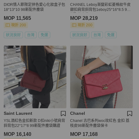
DIOR情人節限定拼色愛心化妝盒子包
CHANEL Leboy漸變彩虹菱格紋牛皮
18*13*10 98新配件塵袋
銀扣肩背斜背包1eboy25*16*8.5 98
新配件塵袋
MOP 11,565
MOP 28,219
現折 200
現折 200
狀況良好
台灣
免運
狀況良好
台灣
免運
Saint Laurent
Chanel
YSL酒紅色金扣新款 D扣niki小號肩背
Chanel 古巴系列woc玫紅色 金扣 荔
斜背包22*17*8 99新配件塵袋購證
枝皮98新配件塵袋保卡
MOP 16,140
MOP 17,168