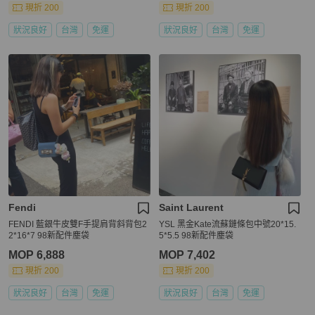
現折 200
現折 200
狀況良好
台灣
免運
狀況良好
台灣
免運
Fendi
Saint Laurent
FENDI 藍銀牛皮雙F手提肩背斜背包2
YSL 黑金Kate流蘇鏈條包中號20*15.
2*16*7 98新配件塵袋
5*5.5 98新配件塵袋
MOP 6,888
MOP 7,402
現折 200
現折 200
狀況良好
台灣
免運
狀況良好
台灣
免運