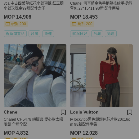
vca 中古四葉草紅花小號項鍊 紅玉髓
Chanel 海軍藍金色手柄荔枝紋手提斜
小號玫瑰金99新配件盒子
背包 27*15*11 98新 配件塵袋
MOP 14,906
MOP 18,453
現折 200
現折 200
近新閒置品
台灣
免運
狀況良好
台灣
免運
Chanel
Louis Vuitton
Chanel CH5478 絕版品 愛心款太陽
lv locky bb黑色鎖頭包芯片款20x16c
眼鏡 全新全配
m 98新配件塵袋
MOP 4,832
MOP 12,028