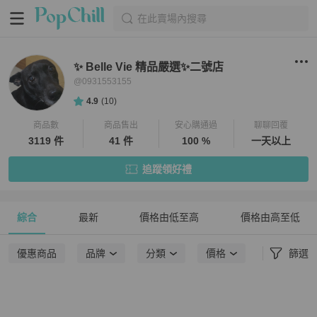
在此賣場內搜尋
✨ Belle Vie 精品嚴選✨二號店
@
0931553155
4.9
(
10
)
商品數
商品售出
安心購通過
聊聊回覆
3119 件
41 件
100 %
一天以上
追蹤領好禮
綜合
最新
價格由低至高
價格由高至低
優惠商品
品牌
分類
價格
篩選