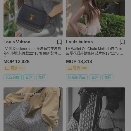
Louis Vuitton
Louis Vuitton
LV 黑金lockme chain全皮顆粒牛皮郵
LV Wallet On Chain Metis 奶白色 全
差包小號 芯片款22*16*8 98新配件塵
皮壓花郵差鏈條包 芯片款19*11*5 99
袋
新配件塵袋
MOP 12,028
MOP 13,313
現折 200
現折 200
狀況良好
台灣
免運
近新閒置品
台灣
免運