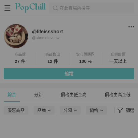
在此賣場內搜尋
@lifeissshort
@
ahorselovertw
商品數
商品售出
安心購通過
聊聊回覆
27 件
12 件
100 %
一天以上
追蹤
綜合
最新
價格由低至高
價格由高至低
優惠商品
品牌
分類
價格
篩選