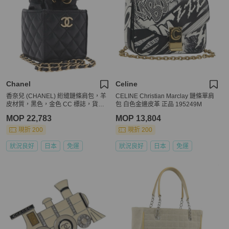
Chanel
Celine
香奈兒 (CHANEL) 絎縫鏈條肩包，羊
CELINE Christian Marclay 鏈條單肩
皮材質，黑色，金色 CC 標誌，貨號
包 白色金邊皮革 正品 195249M
196469M
MOP 22,783
MOP 13,804
現折 200
現折 200
狀況良好
日本
免運
狀況良好
日本
免運