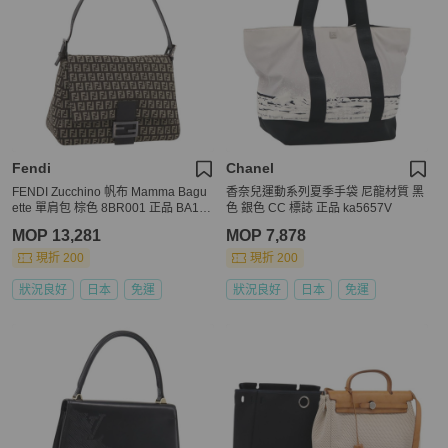
Fendi
Chanel
FENDI Zucchino 帆布 Mamma Bagu
香奈兒運動系列夏季手袋 尼龍材質 黑
ette 單肩包 棕色 8BR001 正品 BA149
色 銀色 CC 標誌 正品 ka5657V
50V
MOP 13,281
MOP 7,878
現折 200
現折 200
狀況良好
日本
免運
狀況良好
日本
免運