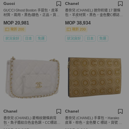
Gucci
Chanel
GUCCI Ghost Boston 手提包，皮革
香奈兒 (CHANEL) 迷你絎縫 17 鏈條
材質，兩用，黑色/銀色，正品，貨號
包，羊皮材質，黑色，金色雙C標誌，
192424SAM
正品編號 196466SAV
MOP 20,981
MOP 38,934
現折 200
現折 200
狀況良好
日本
免運
狀況良好
日本
免運
Chanel
Chanel
香奈兒 (CHANEL) 菱格紋鏈條肩背
香奈兒 (CHANEL) 手拿包，Harako
包，魚子醬紋白色金色調，CC標誌，
皮革，棕色，金色雙 C 標誌，貨號 19
貨號195323A
5999A