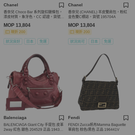
Chanel
Chanel
香奈兒 Choco Bar 系列旋扣鏈條包，
香奈兒 (CHANEL) 羊皮雙肩包，粉紅
漆皮材質，象牙色，CC 認證，貨號 1
金色雙C標誌，貨號 195704A
95749V
MOP 13,804
MOP 13,804
現折 200
現折 200
狀況良好
日本
免運
狀況尚可
日本
免運
Balenciaga
Fendi
BALENCIAGA Giant City 手提包 皮革
FENDI Zucca帆布Mamma Baguette
2way 紅色 銀色 204529 正品 194336
單肩包 棕色/黑色 正品 196441V
V