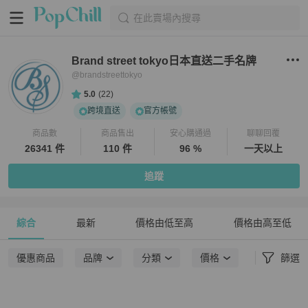
在此賣場內搜尋
Brand street tokyo日本直送二手名牌
@
brandstreettokyo
5.0
(
22
)
跨境直送
官方帳號
商品數
商品售出
安心購通過
聊聊回覆
26341 件
110 件
96 %
一天以上
追蹤
綜合
最新
價格由低至高
價格由高至低
優惠商品
品牌
分類
價格
篩選