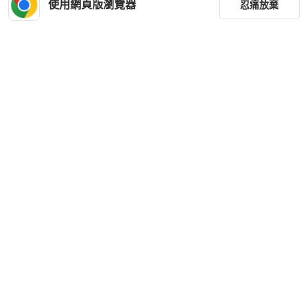
使用網頁版瀏覽器
忍痛放棄
篩選
重設
品牌
分類
尺寸
價格
商品狀況
優惠商品