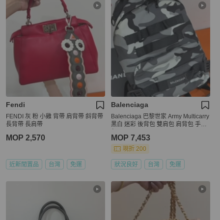
Fendi
Balenciaga
FENDI 灰 粉 小雞 背帶 肩背帶 斜背帶
Balenciaga 巴黎世家 Army Multicarry
長背帶 長肩帶
黑白 迷彩 後背包 雙肩包 肩背包 手提
包
MOP 2,570
MOP 7,453
現折 200
近新閒置品
台灣
免運
狀況良好
台灣
免運