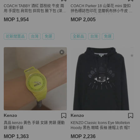
COACH TABBY 酒紅 荔枝紋 牛皮 兩
COACH Parker 18 山茶花 mini 旋扣
用 手提包 肩背包 斜背包 腋下包 (深紅
拼色標誌性印花 塗層帆布拼小牛皮 鏈
色)
條包 肩背包 斜背包 側背包
MOP 1,954
MOP 2,005
近新閒置品
台灣
免運
全新品
台灣
免運
Kenzo
Kenzo
真品 kenzo 黃色 手錶 女錶 男錶 運動
KENZO Classic Icons Eye Molleton
錶 運動手錶
Hoody 黑色 眼睛 長袖 連帽上衣 帽T
MOP 1,363
MOP 2,236