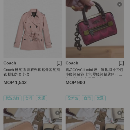
Coach
Coach
Coach 粉 短版 風衣外套 短外套 短風
真品COACH mini 波士頓 匙扣 小掛包
衣 排釦外套 外套
小廢包 吊飾 卡包 零錢包 鑰匙包 可加
鍊條 斜背包 鑰匙圈 廢包
MOP 1,542
MOP 900
狀況良好
台灣
免運
全新品
台灣
免運