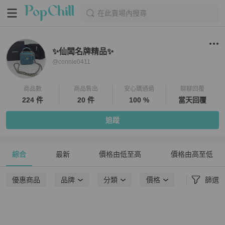
在此賣場內搜尋
✨仙闆名牌精品✨
@
connie0411
商品數
商品售出
安心購通過
聊聊回覆
224 件
20 件
100 %
當天回覆
追蹤
綜合
最新
價格由低至高
價格由高至低
優惠商品
品牌
分類
價格
篩選