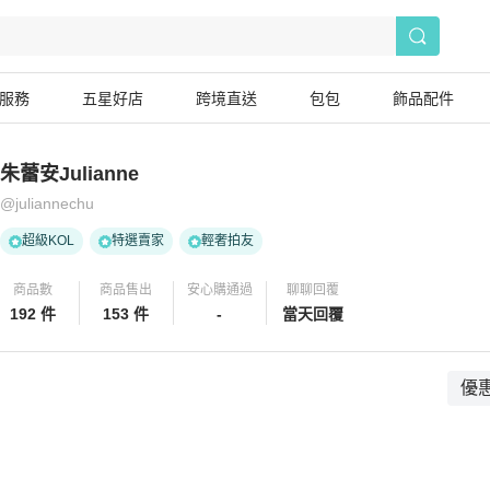
服務
五星好店
跨境直送
包包
飾品配件
朱蕾安Julianne
@
juliannechu
超級KOL
特選賣家
輕奢拍友
商品數
商品售出
安心購通過
聊聊回覆
192 件
153 件
-
當天回覆
優