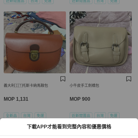
近新閒置品
台灣
免運
近新閒置品
台灣
免運
義大利🇮🇹托斯卡納馬鞍包
小牛皮手工劍橋包
MOP 1,131
MOP 900
全新品
台灣
免運
近新閒置品
台灣
免運
下載APP才能看到完整內容和優惠價格