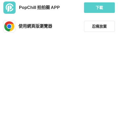
PopChill 拍拍圈 APP
下載
使用網頁版瀏覽器
忍痛放棄
篩選
重設
品牌
分類
尺寸
價格