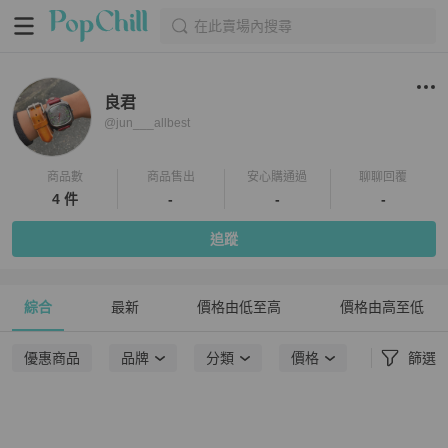
在此賣場內搜尋
良君
@
jun___allbest
商品數
商品售出
安心購通過
聊聊回覆
4 件
-
-
-
追蹤
綜合
最新
價格由低至高
價格由高至低
優惠商品
品牌
分類
價格
篩選