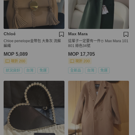
Chloé
Max Mara
Chloe penelope金幣包 大象灰 流蘇
這輩子一定要有一件☃️ Max Mara 101
編織
801 綠色34號
MOP 5,089
MOP 17,705
現折 200
現折 200
狀況良好
台灣
免運
全新品
台灣
免運