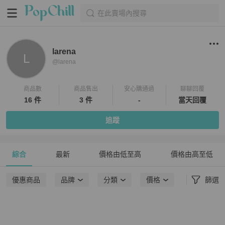
在此賣場內搜尋
larena
L
@
larena
商品數
商品售出
安心購通過
聊聊回覆
16 件
3 件
-
當天回覆
追蹤
綜合
最新
價格由低至高
價格由高至低
優惠商品
品牌
分類
價格
篩選