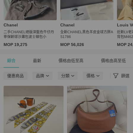
Chanel
Chanel
Louis V
二手CHANEL絕版深藍色牛仔丹
全新CHANEL黑色羊皮金球方胖A
近新LV老花
寧保齡球沙灘包波士頓包小
S1786
背包M462
MOP 19,275
MOP 56,026
MOP 24
綜合
最新
價格由低至高
價格由高至低
優惠商品
品牌
分類
價格
篩選