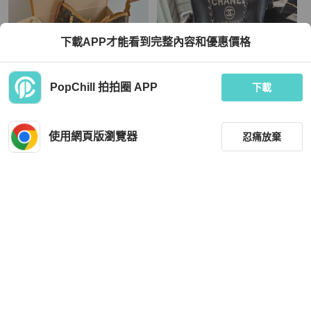
下載APP才能看到完整內容和優惠價格
PopChill 拍拍圈 APP
下載
Louis Vuitton
Chanel
近新LV老花Carry All PM側背包肩背
二手CHANEL絕版深藍色牛仔丹寧保
包M46203
齡球沙灘包波士頓包小
使用網頁版瀏覽器
忍痛放棄
MOP 24,107
MOP 19,275
現折 200
現折 200
近新閒置品
台灣
免運
狀況良好
台灣
免運
篩選
重設
品牌
分類