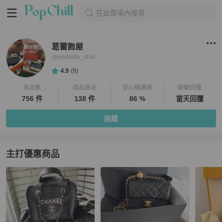
在此賣場內搜尋
葛蕾飾屋
@
michelle_chiu
4.9
(
9
)
商品數
商品售出
安心購通過
聊聊回覆
756 件
138 件
86 %
當天回覆
追蹤
主打優惠商品