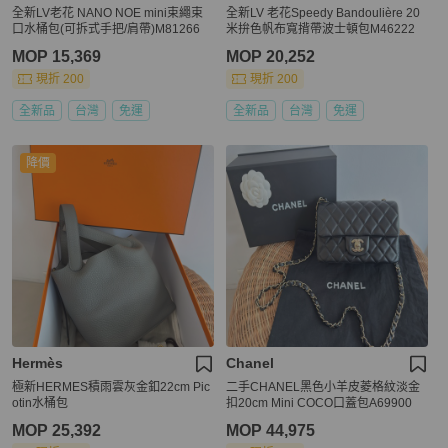
全新LV老花 NANO NOE mini束繩束
全新LV 老花Speedy Bandoulière 20
口水桶包(可拆式手把/肩帶)M81266
米拚色帆布寬揹帶波士頓包M46222
MOP 15,369
MOP 20,252
現折 200
現折 200
全新品
台灣
免運
全新品
台灣
免運
降價
Hermès
Chanel
極新HERMES積雨雲灰金釦22cm Pic
二手CHANEL黑色小羊皮菱格紋淡金
otin水桶包
扣20cm Mini COCO口蓋包A69900
MOP 25,392
MOP 44,975