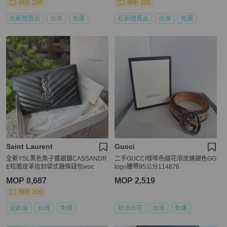
現折 200
現折 200
近新閒置品
台灣
免運
近新閒置品
台灣
免運
Saint Laurent
Gucci
全新YSL黑色魚子醬銀鏈CASSANDR
二手GUCCI咖啡色緹花滾皮邊銀色GG
E粒面皮革信封袋式鏈條錢包woc
logo腰帶95公分114876
MOP 8,687
MOP 2,519
現折 200
全新品
台灣
免運
狀況尚可
台灣
免運