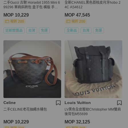
二手Gucci 古馳 Horsebit 1955 Mini 6
全新CHANEL黑色荔枝皮月牙hobo 2
99296 單肩斜跨包 盒子包 橫版 手機
4C AS4612
包
MOP 10,229
MOP 47,545
現折 200
現折 200
近新閒置品
台灣
免運
全新品
台灣
免運
Celine
Louis Vuitton
二手CELINE老花抽繩水桶包
LV黑色全皮壓紋Christopher MM雙肩
後背包M55699
MOP 10,229
MOP 32,125