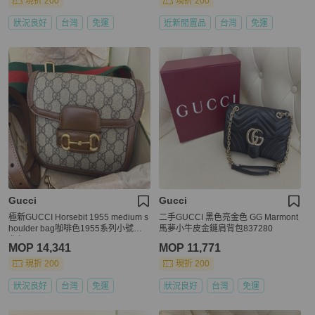
現折 200
現折 200
狀況良好
台灣
免運
近新閒置品
台灣
免運
Gucci
Gucci
極新GUCCI Horsebit 1955 medium s
二手GUCCI 黑色亮金色 GG Marmont
houlder bag咖啡色1955系列小號斜
馬夢小牛皮金鏈肩背包837280
背包658754
MOP 14,341
MOP 11,771
現折 200
現折 200
狀況良好
台灣
免運
狀況良好
台灣
免運