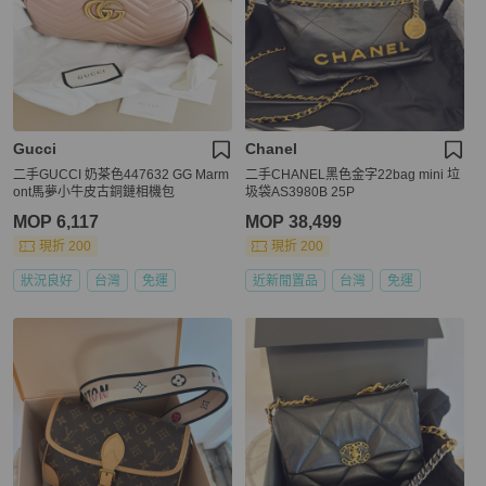
Gucci
Chanel
二手GUCCI 奶茶色447632 GG Marm
二手CHANEL黑色金字22bag mini 垃
ont馬夢小牛皮古銅鏈相機包
圾袋AS3980B 25P
MOP 6,117
MOP 38,499
現折 200
現折 200
狀況良好
台灣
免運
近新閒置品
台灣
免運