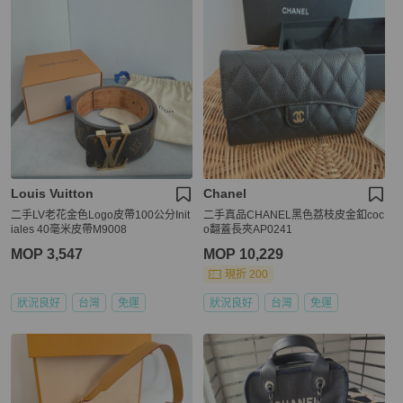
Louis Vuitton
Chanel
二手LV老花金色Logo皮帶100公分Init
二手真品CHANEL黑色荔枝皮金釦coc
iales 40毫米皮帶M9008
o翻蓋長夾AP0241
MOP 3,547
MOP 10,229
現折 200
狀況良好
台灣
免運
狀況良好
台灣
免運