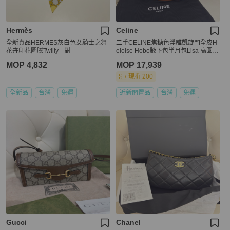
Hermès
Celine
全新真品HERMES灰白色女騎士之舞
二手CELINE焦糖色浮雕凱旋門全皮H
花卉印花圖騰Twilly一對
eloise Hobo腋下包半月包Lisa 高圓圓
同款114713
MOP 4,832
MOP 17,939
現折 200
全新品
台灣
免運
近新閒置品
台灣
免運
Gucci
Chanel