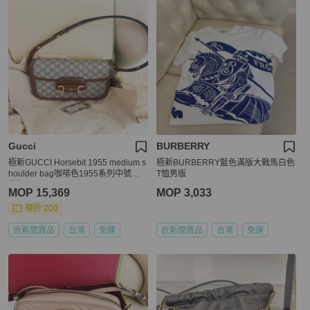
Gucci
BURBERRY
極新GUCCI Horsebit 1955 medium s
極新BURBERRY藍色滿版大戰馬白色
houlder bag咖啡色1955系列中號斜
T恤男版
背包
MOP 15,369
MOP 3,033
現折 200
近新閒置品
台灣
免運
近新閒置品
台灣
免運