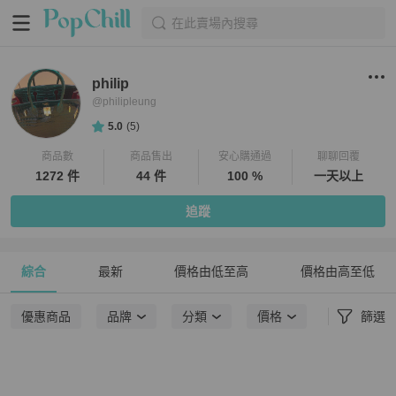
在此賣場內搜尋
philip
@
philipleung
5.0
(
5
)
商品數
商品售出
安心購通過
聊聊回覆
1272 件
44 件
100 %
一天以上
追蹤
綜合
最新
價格由低至高
價格由高至低
優惠商品
品牌
分類
價格
篩選