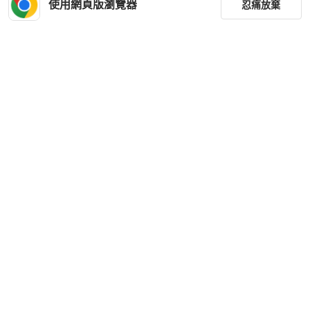
使用網頁版瀏覽器
忍痛放棄
篩選
重設
品牌
分類
尺寸
價格
商品狀況
優惠商品