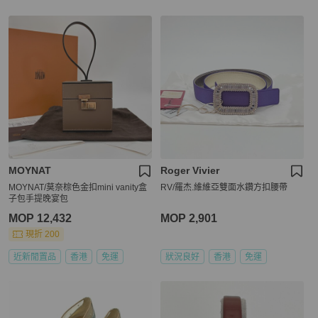
MOYNAT
Roger Vivier
MOYNAT/莫奈棕色金扣mini vanity盒
RV/羅杰.維維亞雙面水鑽方扣腰帶
子包手提晚宴包
MOP 12,432
MOP 2,901
現折 200
近新閒置品
香港
免運
狀況良好
香港
免運