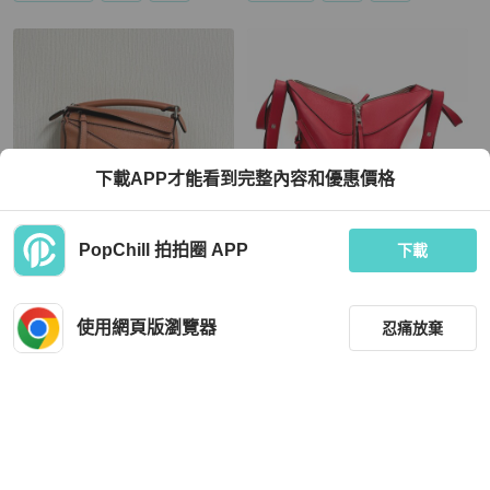
下載APP才能看到完整內容和優惠價格
PopChill 拍拍圈 APP
下載
LOEWE
LOEWE
LOEWE/羅意威焦糖色銀扣Puzzle mi
LOEWE/羅意威Hammoc紅色銀扣吊
ni幾何手提单肩斜挎包
床手提单肩斜挎包
使用網頁版瀏覽器
忍痛放棄
MOP 13,365
MOP 6,424
現折 200
現折 200
狀況良好
香港
免運
狀況良好
香港
免運
篩選
重設