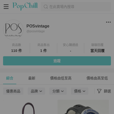
在此賣場內搜尋
POSvintage
@
posvintage
商品數
商品售出
安心購通過
聊聊回覆
110 件
1 件
-
當天回覆
追蹤
綜合
最新
價格由低至高
價格由高至低
優惠商品
品牌
分類
價格
篩選