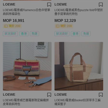
LOEWE
LOEWE
LOEWE/羅意威Flamenco白色中號單
LOEWE/羅意威黑色puzzle fold中號折
肩斜挎福袋包
疊手提單肩托特包
MOP 16,991
MOP 12,329
現折 200
現折 200
狀況良好
香港
免運
狀況良好
香港
免運
LOEWE
LOEWE
LOEWE/羅意威巴塞羅那限定編織拼
LOEWE/羅意威Basket拉菲草手工編
皮單肩斜挎包
織菜籃子