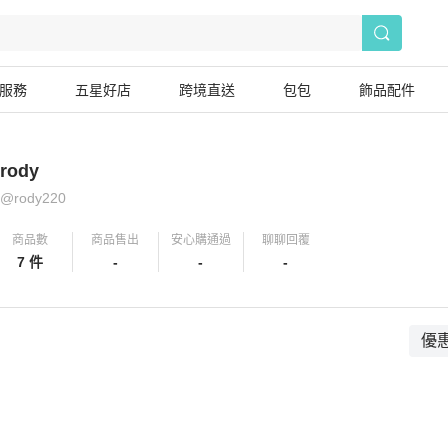
服務
五星好店
跨境直送
包包
飾品配件
rody
@
rody220
商品數
商品售出
安心購通過
聊聊回覆
7 件
-
-
-
優