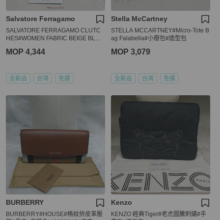
Salvatore Ferragamo
Stella McCartney
SALVATORE FERRAGAMO CLUTC
STELLA MCCARTNEY#Micro-Tote B
HES#WOMEN FABRIC BEIGE BLAC
ag Falabella#小廢包#造型包
K#包包#WOC
MOP 4,344
MOP 3,079
全新品
台灣
免運
全新品
台灣
免運
BURBERRY
Kenzo
BURBERRY#HOUSE#格紋拚皮革壓
KENZO 經典Tiger#老虎圖騰刺繡#手