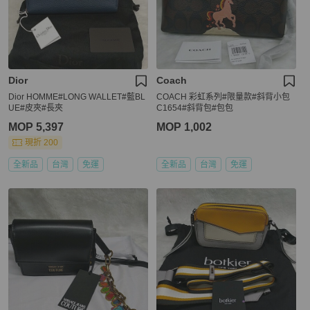
Dior
Coach
Dior HOMME#LONG WALLET#藍BL
COACH 彩虹系列#限量款#斜背小包
UE#皮夾#長夾
C1654#斜背包#包包
MOP 5,397
MOP 1,002
現折 200
全新品
台灣
免運
全新品
台灣
免運