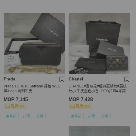
Prada
Chanel
Prada 1DH010 Saffiano 鍊包 WOC
CHANEL#香奈兒#經典菱格紋#荔枝
黑/Logo 防刮牛皮
紋小 牛皮金色小香LOGO拉鍊#零錢包
(黑X酒紅
MOP 7,145
MOP 7,428
現折 200
現折 200
全新品
台灣
免運
全新品
台灣
免運