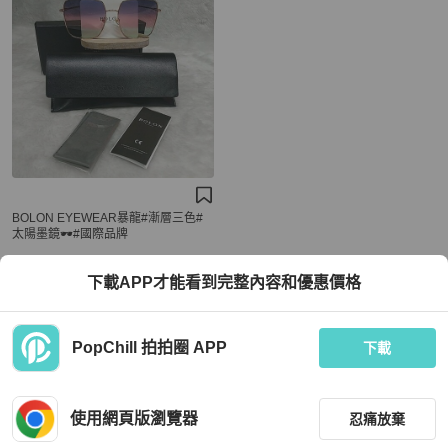
BOLON EYEWEAR暴龍#漸層三色#
太陽墨鏡🕶️#國際品牌
MOP 1,100
下載APP才能看到完整內容和優惠價格
全新品
台灣
免運
PopChill 拍拍圈 APP
下載
使用網頁版瀏覽器
忍痛放棄