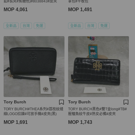
釦#長夾#焦糖色)#8038843#皮夾
拿包#平板包
MOP 4,061
MOP 1,491
全新品
台灣
免運
全新品
台灣
免運
Tory Burch
Tory Burch
TORY BURCH#THEA系列#荔枝紋縫
TORY BURCH黑色#雙T金long#TB#
線LOGO拉鍊#可放手機#皮夾(黑)
壓鱷魚紋牛皮#熟女必備#皮夾
MOP 1,691
MOP 1,743