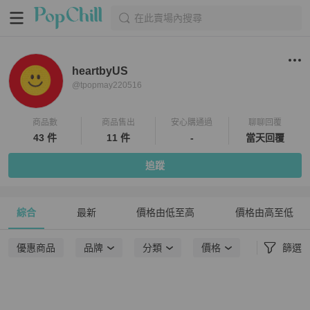
在此賣場內搜尋
heartbyUS
@
tpopmay220516
商品數
商品售出
安心購通過
聊聊回覆
43 件
11 件
-
當天回覆
追蹤
綜合
最新
價格由低至高
價格由高至低
優惠商品
品牌
分類
價格
篩選