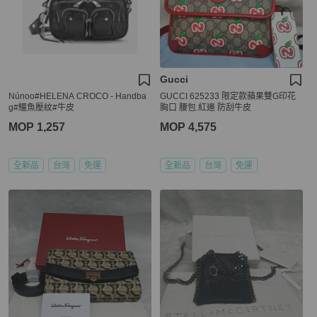
Gucci
Núnoo#HELENA CROCO - Handba
GUCCI 625233 限定款蘋果雙G印花
g#鱷魚壓紋#牛皮
胸口 腰包.紅邊 防刮牛皮
MOP 1,257
MOP 4,575
全新品
台灣
免運
全新品
台灣
免運