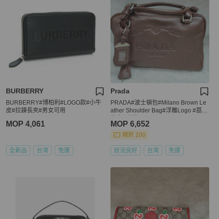
BURBERRY
Prada
BURBERRY#博柏利#LOGO款#小牛
PRADA#波士頓包#Milano Brown Le
皮#拉鍊長夾#男女可用
ather Shoulder Bag#浮雕Logo #荔枝
牛皮#附鎖
MOP 4,061
MOP 6,652
現折 200
全新品
台灣
免運
狀況良好
台灣
免運