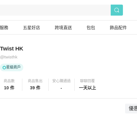
服務
五星好店
跨境直送
包包
飾品配件
Twist HK
@
twisthk
星級商戶
商品數
商品售出
安心購通過
聊聊回覆
10 件
39 件
-
一天以上
優