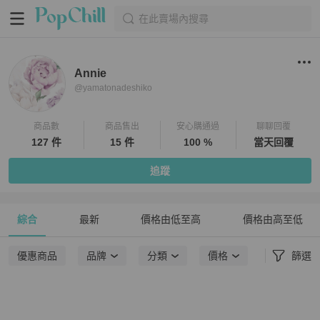
在此賣場內搜尋
Annie
@
yamatonadeshiko
商品數
商品售出
安心購通過
聊聊回覆
127 件
15 件
100 %
當天回覆
追蹤
綜合
最新
價格由低至高
價格由高至低
優惠商品
品牌
分類
價格
篩選