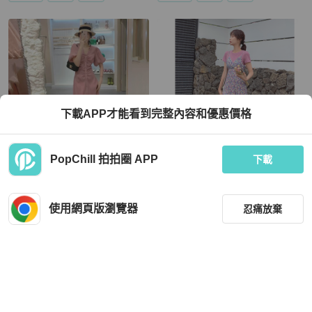
下載APP才能看到完整內容和優惠價格
PopChill 拍拍圈 APP
下載
👗👗粉紅色洋裝
👗雪紡洋裝&粉紅t-shirt兩件式👗
使用網頁版瀏覽器
忍痛放棄
MOP 432
MOP 432
全新品
台灣
免運
全新品
台灣
免運
篩選
重設