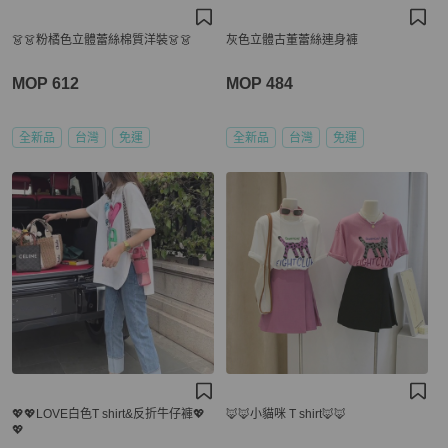
👗👗粉橘色立體蕾絲棉質洋裝👗👗
灰色立體古董蕾絲連身褲
MOP 612
MOP 484
全新品
台灣
免運
全新品
台灣
免運
💖💖LOVE白色T shirt&反折牛仔褲💖
🦊🦊小貓咪 T shirt🦊🦊
💖