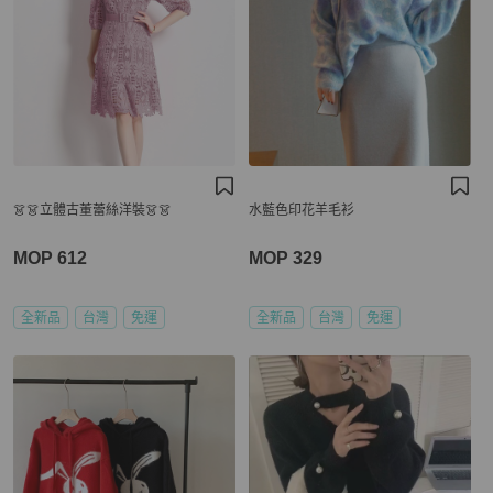
👗👗立體古董蕾絲洋裝👗👗
水藍色印花羊毛衫
MOP 612
MOP 329
全新品
台灣
免運
全新品
台灣
免運