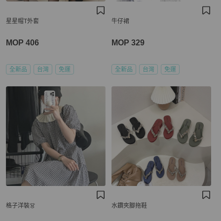
星星帽T外套
牛仔裙
MOP 406
MOP 329
全新品
台灣
免運
全新品
台灣
免運
格子洋裝👗
水鑽夾腳拖鞋