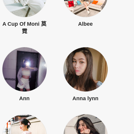
A Cup Of Moni 莫
Albee
霓
Ann
Anna lynn