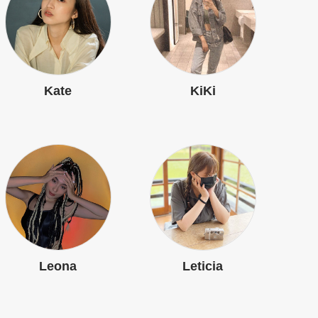
Kate
KiKi
Leona
Leticia