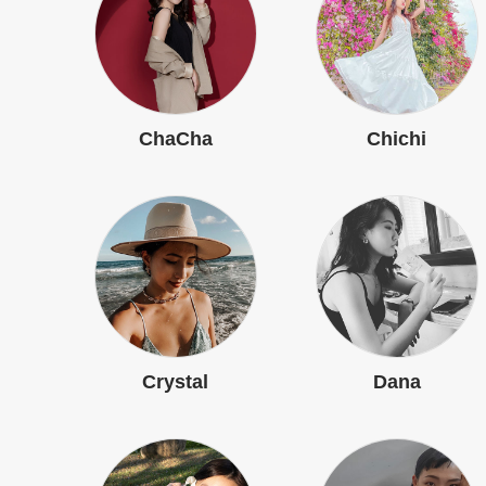
ChaCha
Chichi
Crystal
Dana