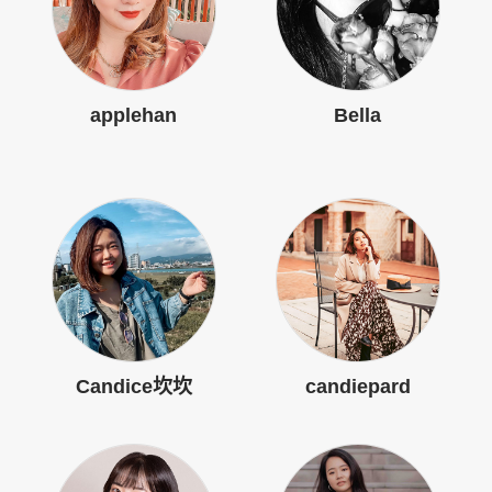
applehan
Bella
Candice坎坎
candiepard