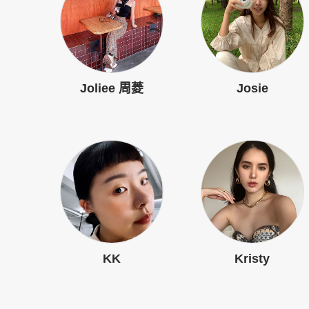
Joliee 周菱
Josie
KK
Kristy