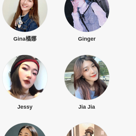
Gina橘娜
Ginger
Jessy
Jia Jia