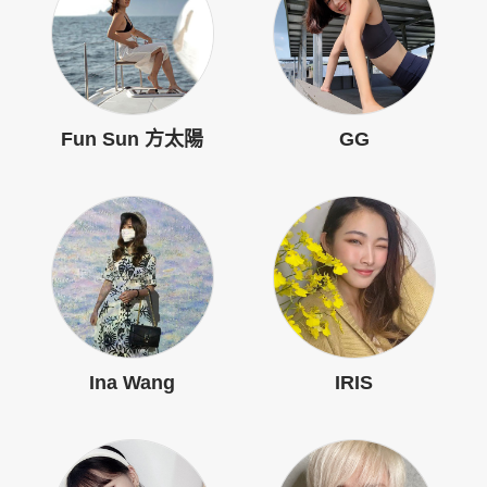
Fun Sun 方太陽
GG
Ina Wang
IRIS