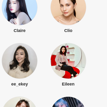
Claire
Clio
ee_ekey
Eileen