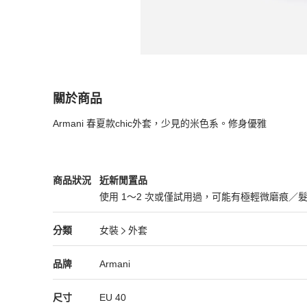
關於商品
關於
Armani 春夏款chic外套，少見的米色系。修身優雅
Armani 主管chic外套（不含內搭白背心）
商品詳
Armani
女裝
商品狀態與細節
商品狀況
近新閒置品
使用 1～2 次或僅試用過，可能有極輕微磨痕／
近新閒置品
Armani
女裝
分類資訊
分類
女裝
外套
女裝
/
外套
推薦
Armani
Armani
精品
推薦清單
女裝
品牌介紹
品牌
Armani
尺寸
EU
40