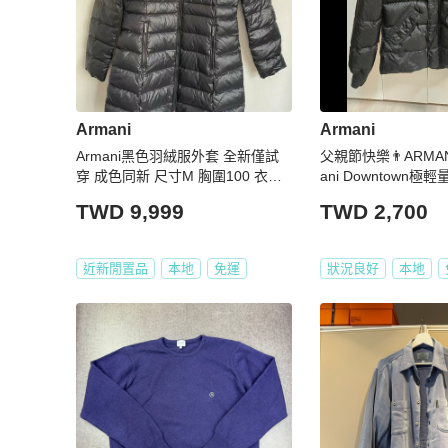
Armani
Armani
Armani黑色羽絨服外套 全新僅試
父親節快樂👨ARMANI
穿 成色同新 尺寸M 胸圍100 衣長8
ani Downtown
0
TWD 9,999
TWD 2,700
近新閒置品
本地
免運
狀況良好
本地