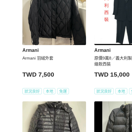
Armani
Armani
Armani 羽絨外套
原價9萬8／義大利製／
級款西裝
TWD 7,500
TWD 15,000
狀況良好
本地
免運
狀況良好
本地