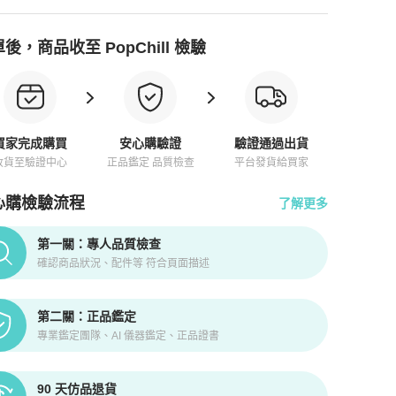
後，商品收至 PopChill 檢驗
買家完成購買
安心購驗證
驗證通過出貨
收貨至驗證中心
正品鑑定 品質檢查
平台發貨給買家
心購檢驗流程
了解更多
pChill拍拍圈正品驗證、安心購檢驗流程介紹
第一關：專人品質檢查
確認商品狀況、配件等 符合頁面描述
第二關：正品鑑定
專業鑑定團隊、AI 儀器鑑定、正品證書
90 天仿品退貨