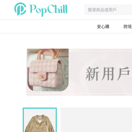
安心購
跨境