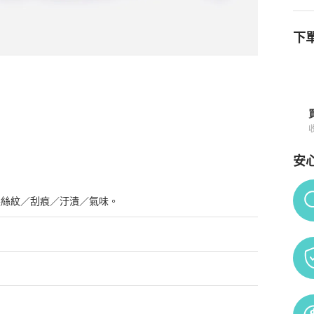
下單
情與購買須知
安
Po
髮絲紋／刮痕／汙漬／氣味。