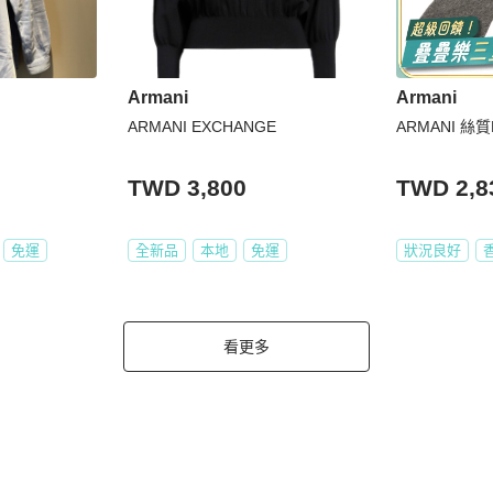
Armani
Armani
ARMANI EXCHANGE
ARMANI 絲質
TWD 3,800
TWD 2,8
免運
全新品
本地
免運
狀況良好
看更多