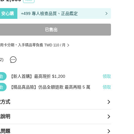
安心購
+499 專人檢查品質、正品鑑定
已售出
用卡分期・入手精品零負擔
TWD 110
/ 月
2
)
動
【新人首購】最高現折 $1,200
領取
動
【精品真品險】仿品全額退款 最高再賠 5 萬
領取
款方式
送說明
見問題