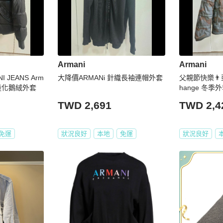
Armani
Armani
 JEANS Arm
大降價ARMANi 針織長袖連帽外套
父親節快樂👨亞曼
極輕量化鵝絨外套
hange 冬季外
FER JACK
TWD 2,691
TWD 2,4
免運
狀況良好
本地
免運
狀況良好