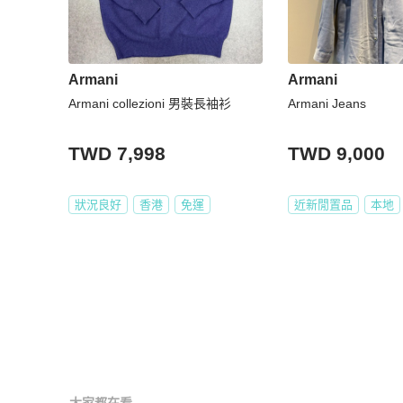
Armani
Armani
Armani collezioni 男裝長袖衫
Armani Jeans
TWD 7,998
TWD 9,000
狀況良好
香港
免運
近新閒置品
本地