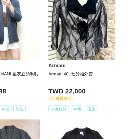
Armani
ARMANI 藍灰立領毛呢
Armani 40, 七分袖外套
88
TWD 22,000
現折 800
本地
免運
狀況良好
本地
免運