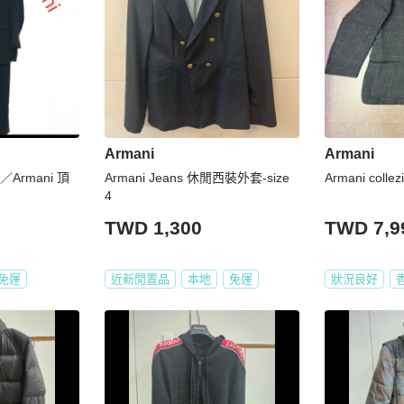
Armani
Armani
Armani 頂
Armani Jeans 休閒西裝外套-size
Armani col
4
TWD 1,300
TWD 7,9
免運
近新閒置品
本地
免運
狀況良好