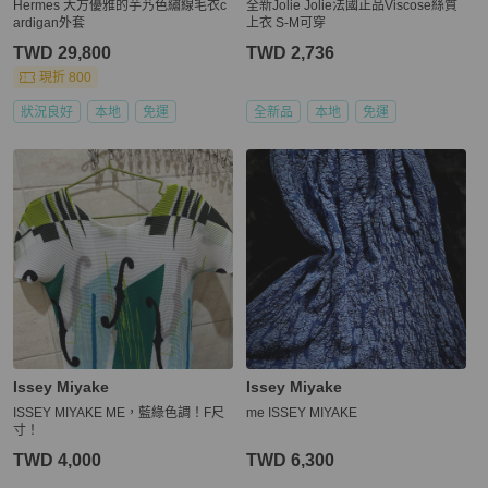
Hermes 大方優雅的芋艿色繡線毛衣c
全新Jolie Jolie法國正品Viscose絲質
ardigan外套
上衣 S-M可穿
TWD 29,800
TWD 2,736
現折 800
狀況良好
本地
免運
全新品
本地
免運
Issey Miyake
Issey Miyake
ISSEY MIYAKE ME，藍綠色調！F尺
me ISSEY MIYAKE
寸！
TWD 4,000
TWD 6,300