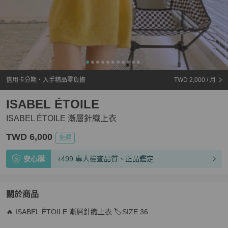
信用卡分期・入手精品零負擔
TWD 2,000
/ 月
ISABEL ÉTOILE
ISABEL ÉTOILE 漸層針織上衣
TWD 6,000
免運
安心購
+499 專人檢查品質、正品鑑定
關於商品
關於
🔥 ISABEL ÉTOILE 漸層針織上衣 🏷️SIZE 36

ISABEL ÉTOILE 漸層針織上衣
商品詳情與購買須知