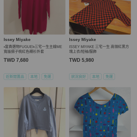
Issey Miyake
Issey Miyake
▪️富貴選物FUGUEI▪️三宅一生主線ME
ISSEY MIYAKE 三宅一生 高領紅黑方
寬版摺子桃紅色襯衫外套
塊上衣/短袖/服飾
TWD 7,680
TWD 5,980
近新閒置品
本地
免運
狀況良好
本地
免運