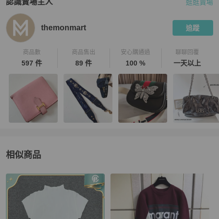
認識賣場主人
逛逛賣場
PopChill 拍拍圈嚴選賣家
themonmart
介紹
themonmart
追蹤
商品數
商品售出
安心購通過
聊聊回覆
597 件
89 件
100 %
一天以上
相似商品
更多相似
女裝
推薦精品