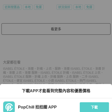
近新閒置品
本地
免運
狀況良好
本地
免運
看更多
大家都在看
ISABEL ÉTOILE
、
漸層
、
針織
、
上衣
、
服飾
、
漸層 ISABEL ÉTOILE
、
漸層 針
織
、
漸層 上衣
、
漸層 服飾
、
ISABEL ÉTOILE 針織
、
ISABEL ÉTOILE 上衣
、
ISABEL ÉTOILE 服飾
、
針織 上衣
、
針織 服飾
、
上衣 服飾
、
二手 ISABEL
ÉTOILE
、
便宜 ISABEL ÉTOILE
、
小資 ISABEL ÉTOILE
、
熱門 ISABEL
ÉTOILE
、
中古 ISABEL ÉTOILE
、
推薦 ISABEL ÉTOILE
、
二手 上衣
、
便宜 上
衣
、
小資 上衣
、
熱門 上衣
、
中古 上衣
、
推薦 上衣
、
二手 服飾
、
便宜 服飾
、
小
下載APP才能看到完整內容和優惠價格
資 服飾
、
熱門 服飾
、
中古 服飾
、
推薦 服飾
PopChill 拍拍圈 APP
下載