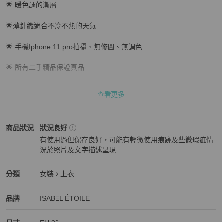
🌟 暖色調的漸層

🌟薄針織適合不冷不熱的天氣

🌟 手機Iphone 11 pro拍攝、無修圖、無調色

🌟 所有二手精品保證真品

#ISABELÉTOILE #漸層 #針織上衣  #歐美精品代購 #二手精品
查看更多
女裝
商品狀態與細節
商品狀況
狀況良好
有使用過但保存良好，可能有輕微使用痕跡及些微瑕疵情
況於照片及文字描述呈現
狀況良好
女裝
分類資訊
分類
女裝
上衣
女裝
/
上衣
推薦
精品
女裝
品牌介紹
品牌
ISABEL ÉTOILE