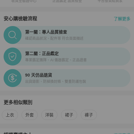
收貨至驗證中心
正品鑑定 品質檢查
平台發貨給買家
安心購檢驗流程
了解更多
PopChill拍拍圈正品驗證、安心購檢驗流程介紹
第一關：專人品質檢查
確認商品狀況、配件等 符合頁面描述
第二關：正品鑑定
專業鑑定團隊、AI 儀器鑑定、正品證書
90 天仿品退貨
出貨錄影、防掉換封條、雙重防護包裝
更多相似類別
更多
女裝
相似商品推薦
上衣
外套
洋裝
裙子
褲子