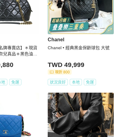
Chanel
名牌專賣店】＊現貨
Chanel • 經典黑金保齡球包 大號
香奈兒真品＊黑色油蠟
齡球包 手提肩背包
,880
TWD 49,999
現折 800
本地
免運
狀況良好
本地
免運