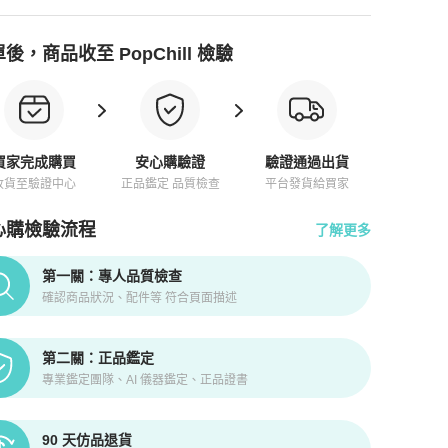
後，商品收至 PopChill 檢驗
買家完成購買
安心購驗證
驗證通過出貨
收貨至驗證中心
正品鑑定 品質檢查
平台發貨給買家
心購檢驗流程
了解更多
pChill拍拍圈正品驗證、安心購檢驗流程介紹
第一關：專人品質檢查
確認商品狀況、配件等 符合頁面描述
第二關：正品鑑定
專業鑑定團隊、AI 儀器鑑定、正品證書
90 天仿品退貨