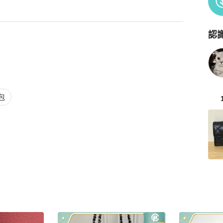
認
Po
包