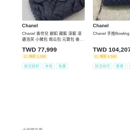
Chanel
Chanel
Chanel 香奈兒 銀釦 藏藍 深藍 滾
Chanel 手挽Bowling
邊泡芙 小豬包 南瓜包 元寶包 後背
包 肩背包 斜背包 手提包 鏈條包 帶
TWD 77,999
TWD 104,20
鏈包
現折 2,000
現折 4,500
狀況良好
本地
免運
狀況尚可
香港