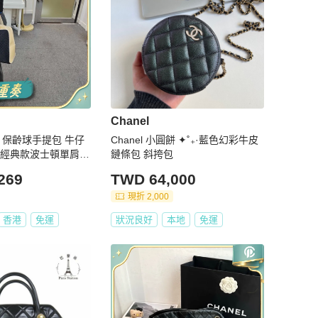
Chanel
兒 保齡球手提包 牛仔
Chanel 小圓餅 ✦˚₊·藍色幻彩牛皮
 經典款波士頓單肩包
鏈條包 斜挎包
士手提購物袋
269
TWD 64,000
現折 2,000
香港
免運
狀況良好
本地
免運