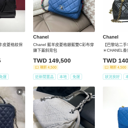
Chanel
Chanel
黑色牛皮菱格紋保
Chanel 藍羊皮菱格銀藍雙C彩布穿
【巴黎站二手
鍊下蓋斜背包
＊CHANEL
皮復古金鍊保
5
TWD 149,500
TWD 140
現折 4,500
現折 4,500
免運
近新閒置品
本地
免運
狀況良好