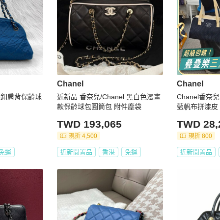
Chanel
Chanel
皮銀釦肩背保齡球
近新品 香奈兒/Chanel 黑白色漫畫
Chanel香奈
款保齡球包圓筒包 附件塵袋
藍帆布拼漆皮
絕版經典款女
TWD 193,065
TWD 28,
現折 4,500
現折 800
免運
近新閒置品
香港
免運
近新閒置品