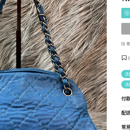
信
(
活
活
付
配
常