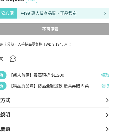
安心購
+499 專人檢查品質、正品鑑定
不可購買
用卡分期・入手精品零負擔
TWD 3,134
/ 月
6
)
動
【新人首購】最高現折 $1,200
領取
動
【精品真品險】仿品全額退款 最高再賠 5 萬
領取
款方式
送說明
見問題