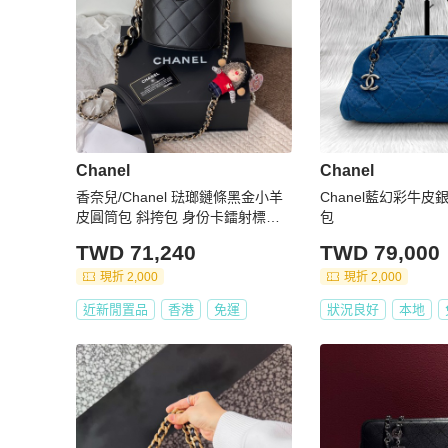
Chanel
Chanel
香奈兒/Chanel 琺瑯鏈條黑金小羊
Chanel藍幻彩牛
皮圓筒包 斜挎包 身份卡鐳射標齊
包
全帶膜 內里牛仔布
TWD 71,240
TWD 79,000
現折 2,000
現折 2,000
近新閒置品
香港
免運
狀況良好
本地