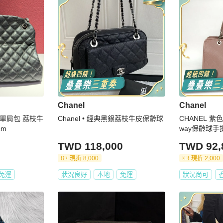
Chanel
Chanel
球 單肩包 荔枝牛
Chanel • 經典黑銀荔枝牛皮保齡球
CHANEL 
cm
way保齡球手
TWD 118,000
TWD 92,
現折 8,000
現折 2,000
免運
狀況良好
本地
免運
狀況尚可