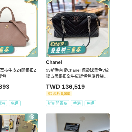
Chanel
紫色荔枝牛皮24開銀扣2
99新香奈兒Chanel 保齡球黑色V紋
提包
復古黑銀扣全牛皮鏈條包旅行袋26
開 尺寸35*22cm
893
TWD 136,519
現折 8,000
香港
免運
近新閒置品
香港
免運