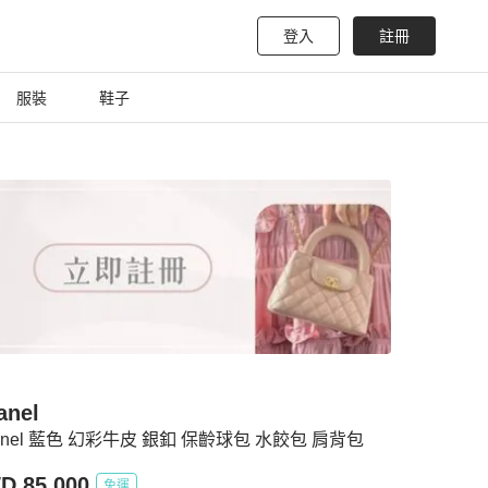
登入
註冊
服裝
鞋子
anel
anel 藍色 幻彩牛皮 銀釦 保齡球包 水餃包 肩背包
D 85,000
免運