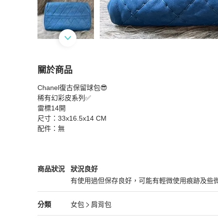
關於商品
關於
Chanel復古保留球包😎

Chanel 藍色 幻彩牛皮 銀釦 保齡球包 水餃包 肩
稀有幻彩皮系列✅

雷標14開

尺寸：33x16.5x14 CM

配件：無
Chanel
女包
商品狀態與細節
商品狀況
狀況良好
有使用過但保存良好，可能有輕微使用痕跡及些
狀況良好
Chanel
女包
分類資訊
分類
女包
肩背包
女包
/
肩背包
推薦