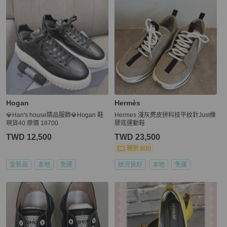
Hogan
Hermès
💎Han's house精品服飾💎Hogan 鞋
Hermes 淺灰麂皮拼科技平紋針Just橡
現貨40 原價 18700
膠底運動鞋
TWD 12,500
TWD 23,500
現折 800
全新品
本地
免運
狀況良好
本地
免運