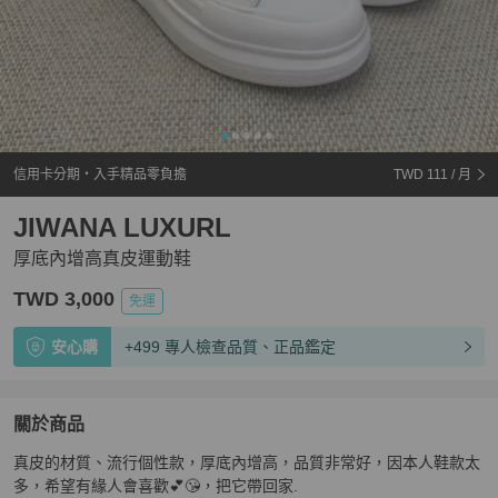
信用卡分期・入手精品零負擔
TWD 111
/ 月
JIWANA LUXURL
厚底內增高真皮運動鞋
TWD 3,000
免運
安心購
+499 專人檢查品質、正品鑑定
關於商品
關於
真皮的材質、流行個性款，厚底內增高，品質非常好，因本人鞋款太
厚底內增高真皮運動鞋
商品詳情與購買須知
多，希望有緣人會喜歡💕😘，把它帶回家.