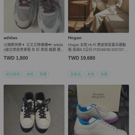
adidas
Hogan
父親節快樂👨 又又又降價囉📢~adida
Hogan 女款 Hi-Fi 麂皮厚底雲朵運動
s復古厚底老爹鞋 灰 紅 厚底 緩震 運動
鞋 底高6.5公分 IT35/36/36.5/37/37.5/
鞋 愛迪達
38/38.5/39/40
TWD 1,800
TWD 19,680
狀況良好
本地
免運
全新品
本地
免運