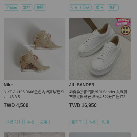
全新品
本地
免運
近新閒置品
香港
免運
Nike
JIL SANDER
NIKE AU196.9666金色內增高球鞋 Si
🎁夏季折扣倒數🎁Jil Sander 女款帆
ze US 8.5
布厚底餅乾鞋 增高4.5公分白色 IT37/3
8/39 建議購買小一號
TWD 4,500
TWD 16,950
狀況良好
本地
免運
全新品
本地
免運