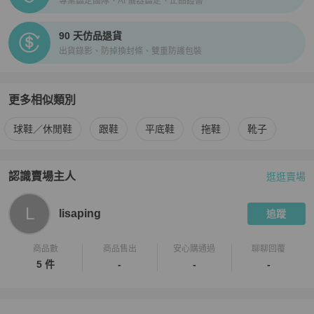
專業鑑定團隊、AI 儀器鑑定、正品證書
90 天仿品退貨
出貨錄影、防掉換封條、雙重防護包裝
更多相似類別
更多
女鞋
相似商品推薦
球鞋／休閒鞋
跟鞋
平底鞋
拖鞋
靴子
認識賣場主人
逛逛賣場
PopChill 拍拍圈嚴選賣家
lisaping
介紹
L
lisaping
追蹤
商品數
商品售出
安心購通過
聊聊回覆
5 件
-
-
-