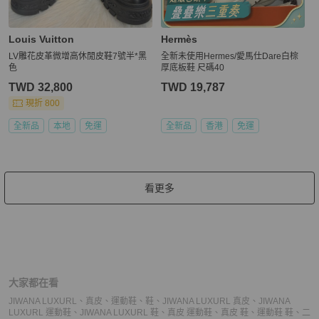
Louis Vuitton
Hermès
LV雕花皮革微增高休閒皮鞋7號半*黑
全新未使用Hermes/愛馬仕Dare白棕
色
厚底板鞋 尺碼40
TWD 32,800
TWD 19,787
現折 800
全新品
本地
免運
全新品
香港
免運
看更多
大家都在看
JIWANA LUXURL
、
真皮
、
運動鞋
、
鞋
、
JIWANA LUXURL 真皮
、
JIWANA
LUXURL 運動鞋
、
JIWANA LUXURL 鞋
、
真皮 運動鞋
、
真皮 鞋
、
運動鞋 鞋
、
二