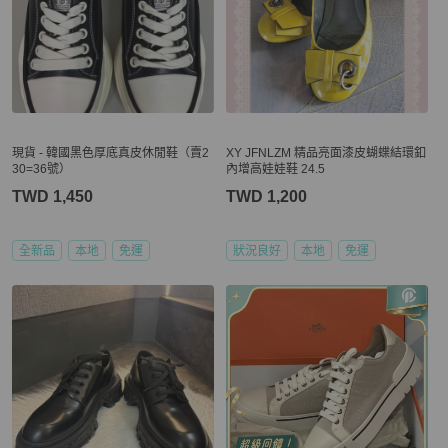
現貨 - 韓國黑色厚底真皮休閒鞋（賣2
XY JFNLZM 精品亮面漆皮蝴蝶結環釦
30=36號）
內增高娃娃鞋 24.5
TWD 1,450
TWD 1,200
全新品
本地
免運
狀況良好
本地
免運