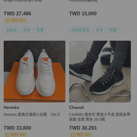
Roger vivier厚底小白鞋
Prada厚底福樂鞋
TWD 27,466
TWD 15,000
現折 800
全新品
香港
免運
近新閒置品
本地
免運
Hermès
Chanel
Hermes 愛馬仕增高小白鞋 （36.5）
CHANEL香奈兒 麂皮小牛皮 厚底系帶
高幫 女款 黑色 39.5碼
TWD 33,800
TWD 30,293
現折 800
現折 800