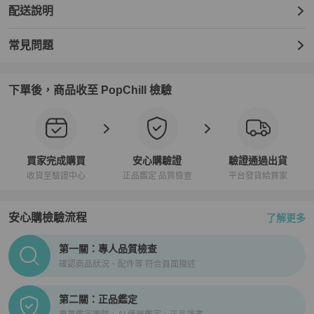
配送說明
常見問題
下單後，商品收至 PopChill 檢驗
買家完成購買
安心購驗證
驗證通過出貨
收貨至驗證中心
正品鑑定 品質檢查
平台發貨給買家
安心購檢驗流程
了解更多
PopChill拍拍圈正品驗證、安心購檢驗流程介紹
第一關：專人品質檢查
確認商品狀況、配件等 符合頁面描述
第二關：正品鑑定