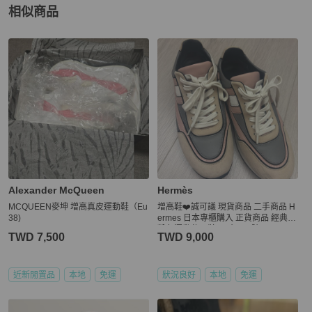
相似商品
更多相似
女鞋
推薦精品
Alexander McQueen
Hermès
MCQUEEN麥坤 增高真皮運動鞋（Eu
增高鞋❤️誠可議 現貨商品 二手商品 H
38)
ermes 日本專櫃購入 正貨商品 經典灰
粉色運動休閒鞋 尺寸38.5號
TWD 7,500
TWD 9,000
近新閒置品
本地
免運
狀況良好
本地
免運