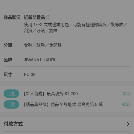
女鞋
商品狀態與細節
商品狀況
近新閒置品
使用 1～2 次或僅試用過，可能有極輕微磨痕／髮絲紋／
刮痕／汙漬／氣味。
近新閒置品
女鞋
分類資訊
分類
女鞋
球鞋／休閒鞋
女鞋
/
球鞋／休閒鞋
推薦
精品
女鞋
品牌介紹
品牌
JIWANA LUXURL
尺寸
EU
39
活動
【新人首購】最高現折 $1,200
領取
活動
【精品真品險】仿品全額退款 最高再賠 5 萬
領取
付款方式