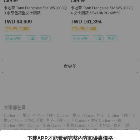
Cartier
Cartier
卡地亞 Tank Française SM W51008Q
卡地亞 Tank Française SM W51027Q
3 象牙色錶盤女士腕錶
4 女士腕錶 SSx18KPG 40559
TWD 84,609
TWD 161,394
現折 2,000
現折 4,500
狀況良好
日本
免運
狀況良好
日本
免運
看更多
大家都在看
Cartier
、
卡地亞
、
坦克
、
手錶
、
Cartier 卡地亞
、
Cartier 坦克
、
Cartier 手錶
、
卡
地亞 坦克
、
卡地亞 手錶
、
坦克 手錶
、
二手 Cartier
、
便宜 Cartier
、
小資
Cartier
、
熱門 Cartier
、
中古 Cartier
、
推薦 Cartier
、
二手 卡地亞
、
便宜 卡地
亞
、
小資 卡地亞
、
熱門 卡地亞
、
中古 卡地亞
、
推薦 卡地亞
、
二手 坦克
、
便宜
坦克
、
小資 坦克
、
熱門 坦克
、
中古 坦克
、
推薦 坦克
、
二手 手錶
、
便宜 手錶
、
下載APP才能看到完整內容和優惠價格