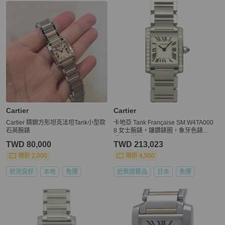
更多相似
Cartier
女士配件
推薦精品
Cartier
Cartier
Cartier 精鋼方形坦克法坦Tank小型款
卡地亞 Tank Française SM W4TA000
石英腕錶
8 女士腕錶，鑲鑽錶圈，象牙色錶
盤，石英錶
TWD 80,000
TWD 213,023
現折 2,000
現折 4,500
狀況良好
本地
免運
近新閒置品
日本
免運