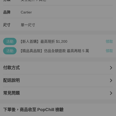
女士配件
/
其他
推薦
Cartier
Cartier
精品
推薦清單
女士配件
品牌介紹
品牌
Cartier
尺寸
單一尺寸
活動
【新人首購】最高現折 $1,200
領取
活動
【精品真品險】仿品全額退款 最高再賠 5 萬
領取
付款方式
配送說明
常見問題
下單後，商品收至 PopChill 檢驗