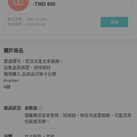
-TWD 600
最低消費：
TWD 50,000
領券
有效期限：
2026-09-08
關於商品
關於
要議價可，但沒法差太多謝謝。

全場最便宜，全新Cartier法國坦克2024年保卡 八年保固
自售品質保證，保持很好

機場購入,此商品可無卡分期

#cartier

#錶
Cartier
女士配件
商品狀態與細節
商品狀況
全新品
僅離櫃且從未使用／試用過。無任何放置痕跡，可能含原
包裝或吊牌。
全新品
Cartier
女士配件
分類資訊
分類
女士配件
其他