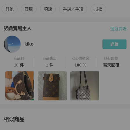
更多
Cartier
女士配件
相似商品推薦
其他
耳環
項鍊
手鍊／手環
戒指
認識賣場主人
逛逛賣場
PopChill 拍拍圈嚴選賣家
kiko
介紹
kiko
追蹤
商品數
商品售出
安心購通過
聊聊回覆
10 件
1 件
100 %
當天回覆
相似商品