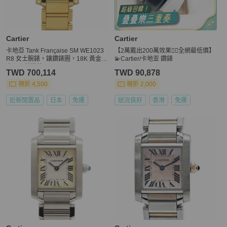
Cartier
Cartier
卡地亞 Tank Française SM WE1023
【2萬戴出200萬效果👍🏻全網最低價】
R8 女士腕錶，鑲鑽錶圈，18K 黃金，
💫Cartier/卡地亚 鑽錶
實心石英機芯。
TWD 700,114
TWD 90,878
現折 4,500
現折 2,000
近新閒置品
日本
免運
狀況良好
香港
免運