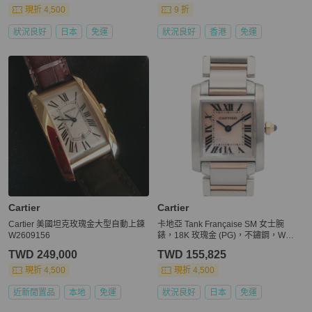
現折 4,500
9 折
狀況良好
日本
免運
狀況良好
香港
免運
Cartier
Cartier
Cartier 美國坦克玫瑰金大型自動上鍊
卡地亞 Tank Française SM 女士腕
W2609156
錶，18K 玫瑰金 (PG)，不鏽鋼，W51
027Q4
TWD 249,000
TWD 155,825
現折 4,500
現折 4,500
近新閒置品
本地
免運
狀況良好
日本
免運