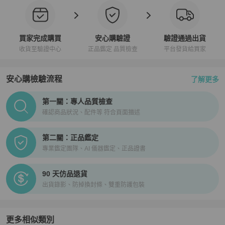
買家完成購買
安心購驗證
驗證通過出貨
收貨至驗證中心
正品鑑定 品質檢查
平台發貨給買家
安心購檢驗流程
了解更多
PopChill拍拍圈正品驗證、安心購檢驗流程介紹
第一關：專人品質檢查
確認商品狀況、配件等 符合頁面描述
第二關：正品鑑定
專業鑑定團隊、AI 儀器鑑定、正品證書
90 天仿品退貨
出貨錄影、防掉換封條、雙重防護包裝
更多相似類別