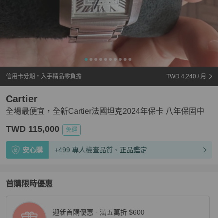
信用卡分期・入手精品零負擔
TWD 4,240
/ 月
Cartier
全場最便宜，全新Cartier法國坦克2024年保卡 八年保固中
TWD 115,000
免運
安心購
+499 專人檢查品質、正品鑑定
首購限時優惠
迎新首購優惠 - 滿五萬折 $600