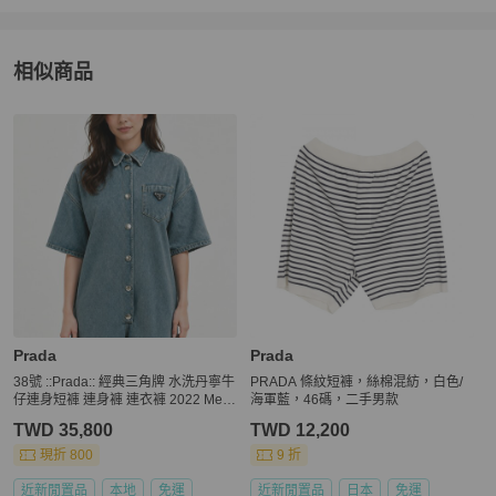
相似商品
更多相似
Prada
男裝
推薦精品
Prada
Prada
38號 ::Prada:: 經典三角牌 水洗丹寧牛
PRADA 條紋短褲，絲棉混紡，白色/
仔連身短褲 連身褲 連衣褲 2022 Medi
海軍藍，46碼，二手男款
um Wash Denim Button Up Romper
TWD 35,800
TWD 12,200
現折 800
9 折
近新閒置品
本地
免運
近新閒置品
日本
免運