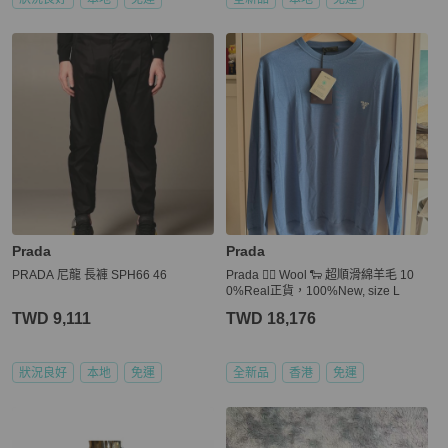
Prada
Prada
PRADA 尼龍 長褲 SPH66 46
Prada 👍🏻 Wool 🐑 超順滑綿羊毛 10
0%Real正貨，100%New, size L
TWD 9,111
TWD 18,176
狀況良好
本地
免運
全新品
香港
免運