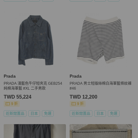
Prada
Prada
PRADA 淺藍色牛仔短夾克 GEB254
PRADA 男士短版絲棉白海軍藍條紋褲
純棉海軍藍 #XL 二手男款
#46
TWD 55,224
TWD 12,200
9 折
9 折
近新閒置品
日本
免運
近新閒置品
日本
免運