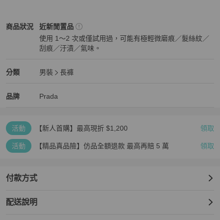
Prada
男裝
商品狀態與細節
商品狀況
近新閒置品
使用 1～2 次或僅試用過，可能有極輕微磨痕／髮絲紋／
刮痕／汙漬／氣味。
近新閒置品
Prada
男裝
分類資訊
分類
男裝
長褲
男裝
/
長褲
推薦
Prada
Prada
精品
推薦清單
男裝
品牌介紹
品牌
Prada
活動
【新人首購】最高現折 $1,200
領取
活動
【精品真品險】仿品全額退款 最高再賠 5 萬
領取
付款方式
配送說明