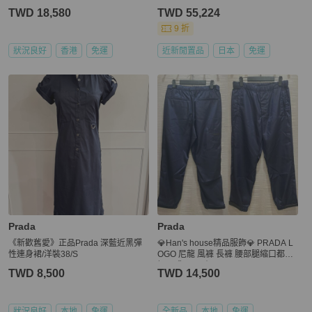
TWD 18,580
TWD 55,224
9 折
狀況良好
香港
免運
近新閒置品
日本
免運
Prada
Prada
《新歡舊愛》正品Prada 深藍近黑彈
💎Han's house精品服飾💎 PRADA L
性連身裙/洋裝38/S
OGO 尼龍 風褲 長褲 腰部腿縮口都可
調 現貨 46原價 25000
TWD 8,500
TWD 14,500
狀況良好
本地
免運
全新品
本地
免運