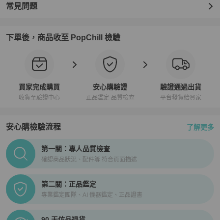
常見問題
下單後，商品收至 PopChill 檢驗
買家完成購買
安心購驗證
驗證通過出貨
收貨至驗證中心
正品鑑定 品質檢查
平台發貨給買家
安心購檢驗流程
了解更多
PopChill拍拍圈正品驗證、安心購檢驗流程介紹
第一關：專人品質檢查
確認商品狀況、配件等 符合頁面描述
第二關：正品鑑定
專業鑑定團隊、AI 儀器鑑定、正品證書
90 天仿品退貨