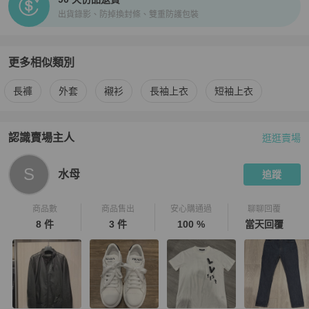
出貨錄影、防掉換封條、雙重防護包裝
更多相似類別
更多
Prada
男裝
相似商品推薦
長褲
外套
襯衫
長袖上衣
短袖上衣
認識賣場主人
逛逛賣場
PopChill 拍拍圈嚴選賣家
水母
介紹
S
水母
追蹤
商品數
商品售出
安心購通過
聊聊回覆
8 件
3 件
100 %
當天回覆