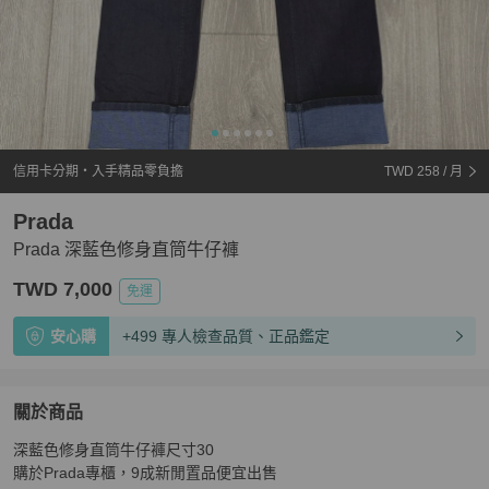
信用卡分期・入手精品零負擔
TWD 258
/ 月
Prada
Prada 深藍色修身直筒牛仔褲
TWD 7,000
免運
安心購
+499 專人檢查品質、正品鑑定
關於商品
關於
深藍色修身直筒牛仔褲尺寸30

Prada 深藍色修身直筒牛仔褲
商品詳情與購買須知
購於Prada專櫃，9成新閒置品便宜出售