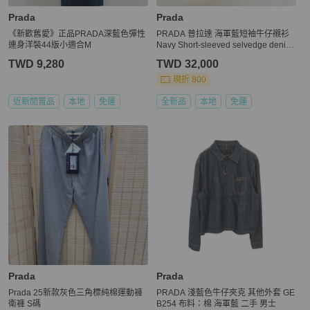
Prada
Prada
《新歡舊愛》正品PRADA深藍色彈性
PRADA 普拉達 海軍藍短袖牛仔襯衫
連身洋裝44版小適合M
Navy Short-sleeved selvedge denim
shirt
TWD 9,280
TWD 32,000
現折 800
近新閒置品
本地
免運
全新品
本地
免運
Prada
Prada
Prada 25新款灰色三角標純棉運動褲
PRADA 淺藍色牛仔夾克 其他外套 GE
衛褲 S碼
B254 布料：棉 海軍藍 二手 男士