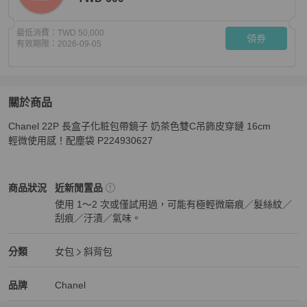
最低消費：
TWD 50,000
領券
有效期限：
2026-09-05
關於商品
關於
Chanel 22P 長盒子化粧包帶鏡子 奶茶色雙C吊飾皮穿鏈 16cm

22P 長盒子化妝包 帶鏡子 16cm 奶茶色 荔枝皮革C 31
輕微使用感！配塵袋 P224930627
Chanel
女包
商品狀態與細節
商品狀況
近新閒置品
使用 1～2 次或僅試用過，可能有極輕微磨痕／髮絲紋／
刮痕／汙漬／氣味。
近新閒置品
Chanel
女包
分類資訊
分類
女包
斜背包
女包
/
斜背包
推薦
Chanel
Chanel
精品
推薦清單
女包
品牌介紹
品牌
Chanel