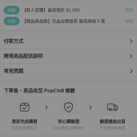
活動
【新人首購】最高現折 $1,200
領取
活動
【精品真品險】仿品全額退款 最高再賠 5 萬
領取
付款方式
跨境商品配送說明
常見問題
下單後，商品收至 PopChill 檢驗
買家完成購買
安心購驗證
驗證通過出貨
收貨至驗證中心
正品鑑定 品質檢查
平台發貨給買家