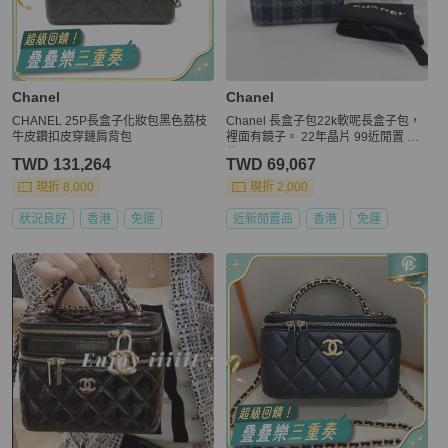
Chanel
Chanel
CHANEL 25P長盒子化妝包黑色荔枝
Chanel 長盒子包22k軟呢長盒子包，
牛皮鑽扣皮穿鏈肩背包
裡面有鏡子。 22年晶片 99近閒置 未
使用品
TWD 131,264
TWD 69,067
現折 8,000
現折 2,000
狀況良好
香港
免運
近新閒置品
香港
免運