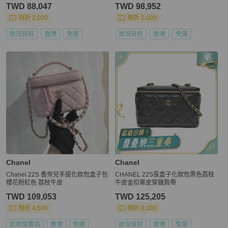
章鏈條肩背包
TWD 88,047
TWD 98,952
現折 2,000
現折 2,000
狀況良好
香港
免運
狀況良好
香港
免運
Chanel
Chanel
Chanel 22S 香奈兒手提化妝包盒子包
CHANEL 22S長盒子化妝包黑色荔枝
櫻花粉紅色 荔枝牛皮
牛皮金扣單皮穿鏈肩帶
TWD 109,053
TWD 125,205
現折 4,500
現折 8,000
近新閒置品
香港
免運
狀況良好
香港
免運