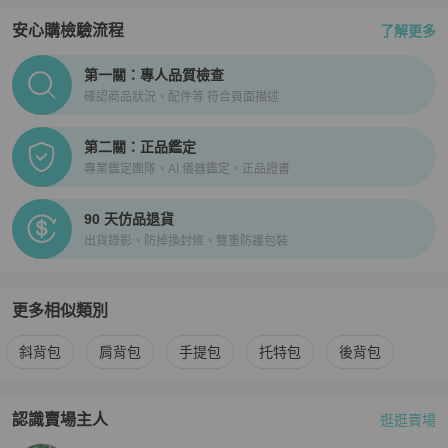
安心購檢驗流程
了解更多
PopChill拍拍圈正品驗證、安心購檢驗流程介紹
第一關：專人品質檢查
確認商品狀況、配件等 符合頁面描述
第二關：正品鑑定
專業鑑定團隊、AI 儀器鑑定、正品證書
90 天仿品退貨
出貨錄影、防掉換封條、雙重防護包裝
更多相似類別
更多
Chanel
女包
相似商品推薦
斜背包
肩背包
手提包
托特包
後背包
認識賣場主人
逛逛賣場
PopChill 拍拍圈嚴選賣家
小花中古Hana vintage香港銅鑼灣店