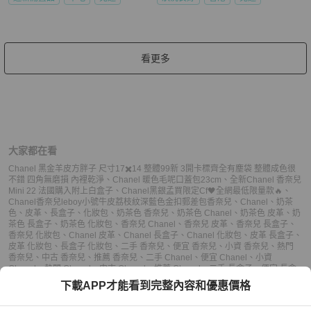
看更多
大家都在看
Chanel 黑金羊皮方胖子 尺寸17✖️14 整體99新 3開卡標齊全有塵袋 整體成色很
不錯 四角無磨損 內裡乾淨
、
Chanel 暖色毛呢口蓋包23cm
、
全新Chanel 香奈兒
Mini 22 法國購入附上白盒子
、
Chanel黑銀孟買限定Cf🖤全網最低限量款🔥
、
Chanel香奈兒leboy小號牛皮荔枝紋深藍色金扣郵差包
香奈兒
、
Chanel
、
奶茶
色
、
皮革
、
長盒子
、
化妝包
、
奶茶色 香奈兒
、
奶茶色 Chanel
、
奶茶色 皮革
、
奶
茶色 長盒子
、
奶茶色 化妝包
、
香奈兒 Chanel
、
香奈兒 皮革
、
香奈兒 長盒子
、
香奈兒 化妝包
、
Chanel 皮革
、
Chanel 長盒子
、
Chanel 化妝包
、
皮革 長盒子
、
皮革 化妝包
、
長盒子 化妝包
、
二手 香奈兒
、
便宜 香奈兒
、
小資 香奈兒
、
熱門
香奈兒
、
中古 香奈兒
、
推薦 香奈兒
、
二手 Chanel
、
便宜 Chanel
、
小資
Chanel
、
熱門 Chanel
、
中古 Chanel
、
推薦 Chanel
、
二手 長盒子
、
便宜 長盒
子
、
小資 長盒子
、
熱門 長盒子
、
中古 長盒子
、
推薦 長盒子
、
二手 化妝包
、
便宜
下載APP才能看到完整內容和優惠價格
化妝包
、
小資 化妝包
、
熱門 化妝包
、
中古 化妝包
、
推薦 化妝包