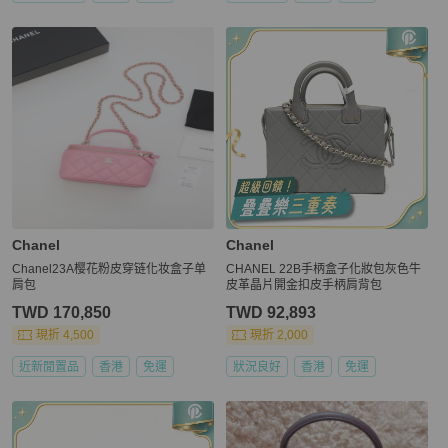
Chanel
Chanel
Chanel23A樱花粉皮穿链化妆盒子单
CHANEL 22B手柄盒子化妝包灰色牛
肩包
皮革晶片開金扣皮手柄肩背包
TWD 170,850
TWD 92,893
現折 4,500
現折 2,000
近新閒置品
香港
免運
狀況良好
香港
免運