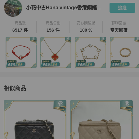
小花中古Hana vintage香港銅鑼灣店
追蹤
商品數
商品售出
安心購通過
聊聊回覆
6517 件
156 件
100 %
當天回覆
相似商品
更多相似
Chanel
女包
推薦精品