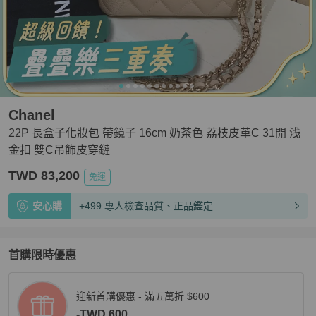
Chanel
22P 長盒子化妝包 帶鏡子 16cm 奶茶色 荔枝皮革C 31開 浅
金扣 雙C吊飾皮穿鏈
TWD 83,200
免運
安心購
+499 專人檢查品質、正品鑑定
首購限時優惠
迎新首購優惠 - 滿五萬折 $600
-TWD 600