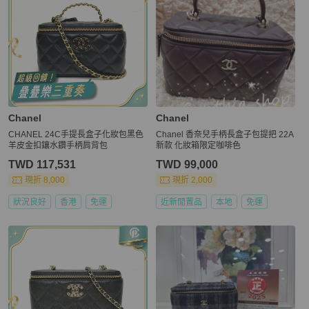
Chanel
Chanel
CHANEL 24C手提長盒子化妝包黑色
Chanel 香奈兒手柄長盒子包提把 22A
羊皮金扣鑲水鑽手柄肩背包
新款 化妝箱限定咖啡色
TWD 117,531
TWD 99,000
現折 8,000
現折 2,000
狀況良好
香港
免運
近新閒置品
本地
免運