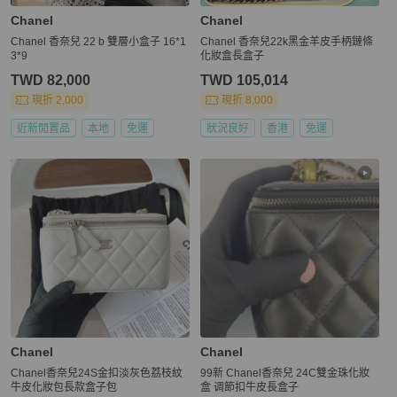
Chanel
Chanel
Chanel 香奈兒 22 b 雙層小盒子 16*1
Chanel 香奈兒22k黑金羊皮手柄鏈條
3*9
化妝盒長盒子
TWD 82,000
TWD 105,014
現折 2,000
現折 8,000
近新閒置品
本地
免運
狀況良好
香港
免運
Chanel
Chanel
Chanel香奈兒24S金扣淡灰色荔枝紋
99新 Chanel香奈兒 24C雙金珠化妝
牛皮化妝包長款盒子包
盒 调節扣牛皮長盒子