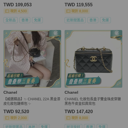
TWD 109,053
TWD 119,555
現折 4,500
現折 8,000
全新品
香港
免運
近新閒置品
香港
免運
Chanel
Chanel
【威選精品】✨ CHANEL 22A 黑金漆
CHANEL 化妝包長盒子雙金珠皮穿鏈
皮化妝包鏈條包 ✨
黑色牛皮金扣肩背包
TWD 92,520
TWD 147,420
現折 2,000
現折 8,000
近新閒置品
本地
免運
狀況良好
香港
免運