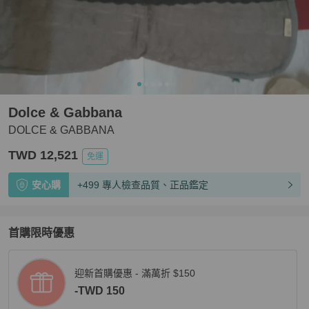
Dolce & Gabbana
DOLCE & GABBANA
TWD 12,521
免運
安心購
+499 專人檢查品質、正品鑑定
首購限時優惠
迎新首購優惠 - 滿萬折 $150
-TWD 150