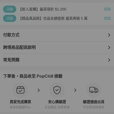
活動
【新人首購】最高現折 $1,200
領取
活動
【精品真品險】仿品全額退款 最高再賠 5 萬
領取
付款方式
跨境商品配送說明
常見問題
下單後，商品收至 PopChill 檢驗
買家完成購買
安心購驗證
驗證通過出貨
收貨至驗證中心
正品鑑定 品質檢查
平台發貨給買家