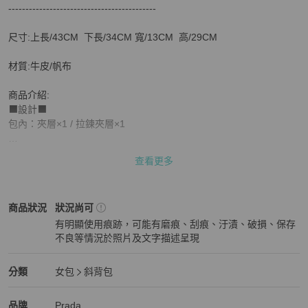
關於
-------------------------------------------

🌺暑期降價🌺快閃甜價只到7/19‼️㊣✨PRADA✨普拉達 
尺寸:上長/43CM  下長/34CM 寬/13CM  高/29CM

材質:牛皮/帆布

商品介紹:

⬛設計⬛

包內：夾層×1 / 拉鍊夾層×1

義大利製造，PRADA輕盈帆布深受喜愛，多種背法，可手提、單肩
查看更多
背、斜側背三用高CP值，A4可放，迷彩系列帶有粗曠水洗感，故意
做舊感非常有個性，迷彩控不能錯過♥️

Prada
女包
商品狀態與細節
商品狀況
狀況尚可
整體約7成新，有正常使用感和髒污，帆布有褪色，釘釦可正常使用
有明顯使用痕跡，可能有磨痕、刮痕、汙漬、破損、保存
沒有問題，請放大檢查照片，照片都有拍出來，喜歡不要錯過，只有
不良等情況於照片及文字描述呈現
一個

狀況尚可
二手程度:70%［B級］

Prada
女包
分類資訊
分類
女包
斜背包
‼️因每個人新舊判定皆不同，請以實際照片為主，故僅作參考‼️

女包
/
斜背包
推薦
Prada
Prada
精品
推薦清單
女包
品牌介紹
品牌
Prada