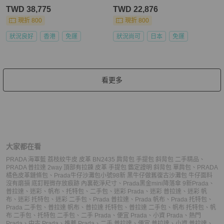
TWD 38,775
TWD 22,876
現折 800
現折 800
狀況良好
香港
免運
狀況尚可
日本
免運
看更多
大家都在看
PRADA 海軍藍 荔枝紋牛皮 皮革 BN2435 肩背包 手提包 斜背包 二手精品
、
PRADA 普拉達 2way 頂部有拉鍊 皮革 手提包 鑑定證明 斜背包 單肩包
、
PRADA
橘色皮革鏈條包
、
Prada牛仔沙灘包小號98新 黑牛仔做舊復古沙灘包 牛仔面料
沒有磨損 底釘輕微存放痕跡 內裏乾淨尺寸
、
Prada黑金mini降落傘 9新
Prada
、
普拉達
、
迷彩
、
帆布
、
托特包
、
二手包
、
迷彩 Prada
、
迷彩 普拉達
、
迷彩 帆
布
、
迷彩 托特包
、
迷彩 二手包
、
Prada 普拉達
、
Prada 帆布
、
Prada 托特包
、
Prada 二手包
、
普拉達 帆布
、
普拉達 托特包
、
普拉達 二手包
、
帆布 托特包
、
帆
布 二手包
、
托特包 二手包
、
二手 Prada
、
便宜 Prada
、
小資 Prada
、
熱門
Prada
、
中古 Prada
、
推薦 Prada
、
二手 普拉達
、
便宜 普拉達
、
小資 普拉達
、