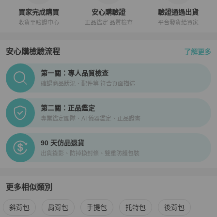
買家完成購買
安心購驗證
驗證通過出貨
收貨至驗證中心
正品鑑定 品質檢查
平台發貨給買家
安心購檢驗流程
了解更多
PopChill拍拍圈正品驗證、安心購檢驗流程介紹
第一關：專人品質檢查
確認商品狀況、配件等 符合頁面描述
第二關：正品鑑定
專業鑑定團隊、AI 儀器鑑定、正品證書
90 天仿品退貨
出貨錄影、防掉換封條、雙重防護包裝
更多相似類別
更多
Prada
女包
相似商品推薦
斜背包
肩背包
手提包
托特包
後背包