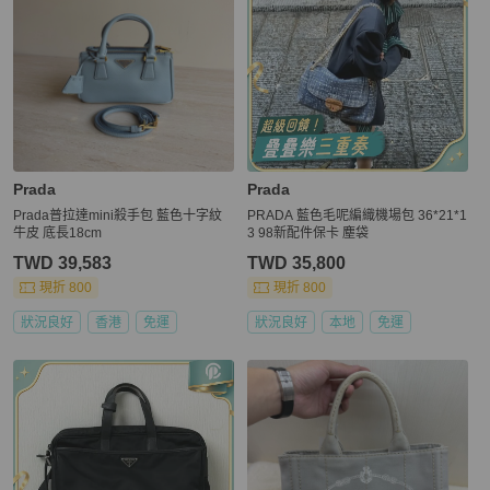
Prada
Prada
Prada普拉達mini殺手包 藍色十字紋
PRADA 藍色毛呢編織機場包 36*21*1
牛皮 底長18cm
3 98新配件保卡 塵袋
TWD 39,583
TWD 35,800
現折 800
現折 800
狀況良好
香港
免運
狀況良好
本地
免運