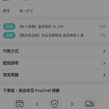
專櫃參考售價：$45,000

尺寸
單一尺寸
備註：無其他配件

★此為二手包，一定會有使用痕跡，已盡力多照片拍出商品原貌，但
活動
【新人首購】最高現折 $1,200
領取
還是可能會有小細節沒拍到，高標者請繞道，不能接受使用痕跡請勿
購買！避免浪費彼此時間，謝謝🫸🫷

活動
【精品真品險】仿品全額退款 最高再賠 5 萬
領取
#三角標 #迷彩 #帆布 #托特包 #輕量
付款方式
配送說明
常見問題
下單後，商品收至 PopChill 檢驗