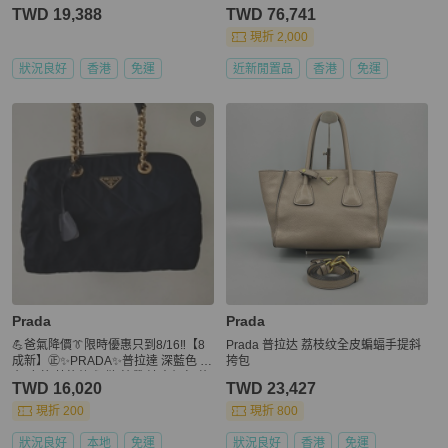
TWD 19,388
TWD 76,741
現折 2,000
狀況良好
香港
免運
近新閒置品
香港
免運
Prada
Prada
💪爸氣降價👔限時優惠只到8/16‼️【8
Prada 普拉达 荔枝纹全皮蝙蝠手提斜
成新】㊣✨PRADA✨普拉達 深藍色 帆
挎包
布 皮革 菱格紋 衍縫 鍊帶 波士頓包 旅
TWD 16,020
TWD 23,427
行袋 手提包 肩背包 /二手包/二手精品
🌳二手樹屋🌳
現折 200
現折 800
狀況良好
本地
免運
狀況良好
香港
免運