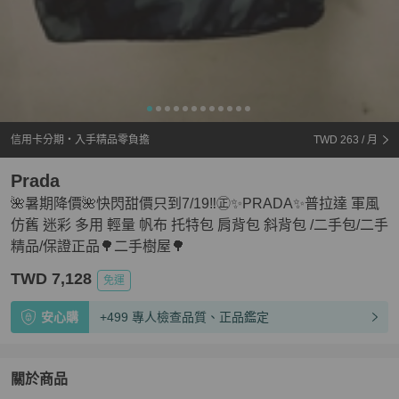
信用卡分期・入手精品零負擔
TWD 263
/ 月
Prada
🌺暑期降價🌺快閃甜價只到7/19‼️㊣✨PRADA✨普拉達 軍風
仿舊 迷彩 多用 輕量 帆布 托特包 肩背包 斜背包 /二手包/二手
精品/保證正品🌳二手樹屋🌳
TWD 7,128
免運
安心購
+499 專人檢查品質、正品鑑定
關於商品