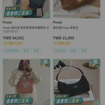
Prada
Prada
Prada 普拉達 新款降落傘布雙肩包 尺
普拉達Prada 單肩包
寸25*43*13
TWD 54,931
TWD 21,003
現折 2,000
現折 800
近新閒置品
香港
免運
狀況良好
香港
免運