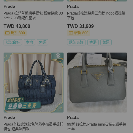
Prada
Prada
️Prada 拉菲草編織手提包 粉金條紋 33
Prada普拉達經典三角標 hobo褶皺腋
*25*7 98新配件塵袋
下包
TWD 43,800
TWD 31,909
現折 800
現折 800
狀況良好
本地
免運
狀況良好
香港
免運
Prada
Prada
Prada普拉達深藍色降落傘皺褶手提托
99新 普拉達/Prada mini石板灰殺手包
特包 經典熱門款
25年