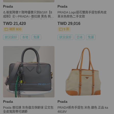
Prada
Prada
💪爸氣降價👔限時優惠只到8/16‼️【8
PRADA Logo提花雙肩手提包帆布皮
成新】㊣✨PRADA✨普拉達 黑色 帆布
革米色棕色二手女款
皮革 掀蓋式 側口袋 郵差包 肩背包 斜
TWD 21,420
TWD 29,016
背包 /二手包/二手精品🌳二手樹屋🌳
現折 800
9 折
狀況良好
本地
免運
狀況良好
日本
免運
Prada
Prada
Prada 普拉達 灰色復古保齡球 公文包
PRADA帆布手提包 米色 銀色 正品 ka
全皮寬肩帶可調節
4818V