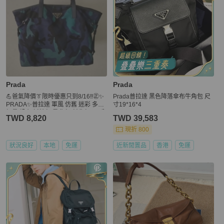
Prada
Prada
💪爸氣降價👔限時優惠只到8/16‼️㊣✨
Prada普拉達 黑色降落傘布牛角包 尺
PRADA✨普拉達 軍風 仿舊 迷彩 多用
寸19*16*4
輕量 帆布 托特包 肩背包 斜背包 /二手
TWD 8,820
TWD 39,583
包/二手精品/保證正品🌳二手樹屋🌳
現折 800
狀況良好
本地
免運
近新閒置品
香港
免運