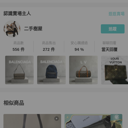
認識賣場主人
逛逛賣場
PopChill 拍拍圈嚴選賣家
二手樹屋
介紹
二手樹屋
追蹤
商品數
商品售出
安心購通過
聊聊回覆
556 件
272 件
94 %
當天回覆
相似商品
更多相似
Prada
女包
推薦精品