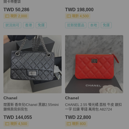
開卡帶塵袋
TWD 50,286
TWD 198,000
現折 2,000
現折 4,500
狀況尚可
香港
免運
近新閒置品
本地
免運
Chanel
Chanel
閒置新 香奈兒/Chanel 黑銀2.55mini
CHANEL 2.55 螢光橘 荔枝 牛皮 銀扣
鏈條肩背斜背包
一字 拉鍊 零錢 萬用包 A82724
TWD 144,055
TWD 22,800
現折 4,500
現折 800