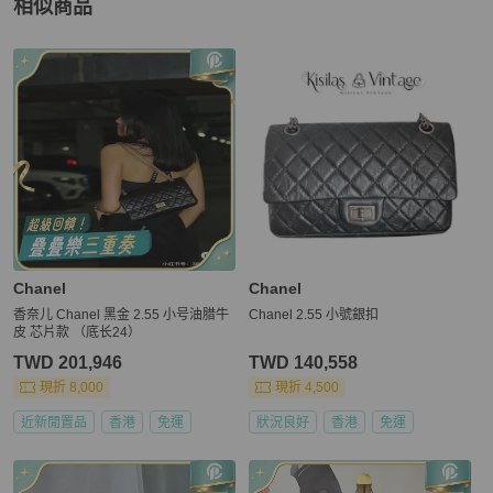
相似商品
更多相似
Chanel
女包
推薦精品
Chanel
Chanel
香奈儿 Chanel 黑金 2.55 小号油腊牛
Chanel 2.55 小號銀扣
皮 芯片款 （底长24）
TWD 201,946
TWD 140,558
現折 8,000
現折 4,500
近新閒置品
香港
免運
狀況良好
香港
免運