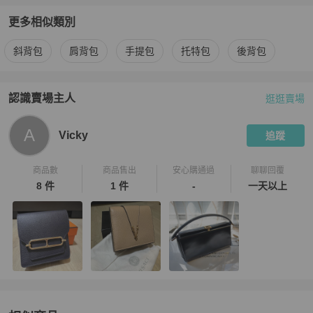
更多相似類別
更多
Chanel
女包
相似商品推薦
斜背包
肩背包
手提包
托特包
後背包
認識賣場主人
逛逛賣場
PopChill 拍拍圈嚴選賣家
Vicky
介紹
A
Vicky
追蹤
商品數
商品售出
安心購通過
聊聊回覆
8 件
1 件
-
一天以上