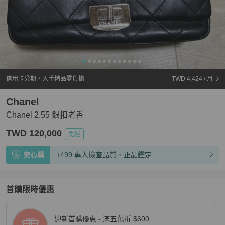
信用卡分期・入手精品零負擔
TWD 4,424
/ 月
Chanel
Chanel 2.55 銀扣老香
TWD 120,000
免運
安心購
+499 專人檢查品質、正品鑑定
首購限時優惠
迎新首購優惠 - 滿五萬折 $600