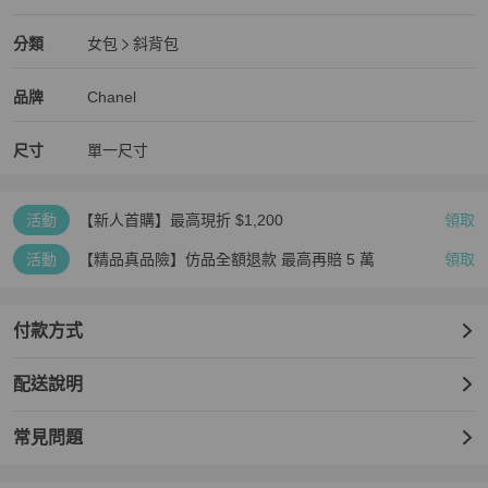
狀況良好
Chanel
女包
分類資訊
分類
女包
斜背包
女包
/
斜背包
推薦
Chanel
Chanel
精品
推薦清單
女包
品牌介紹
品牌
Chanel
尺寸
單一尺寸
活動
【新人首購】最高現折 $1,200
領取
活動
【精品真品險】仿品全額退款 最高再賠 5 萬
領取
付款方式
配送說明
常見問題