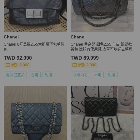
Chanel
Chanel
Chanel 8开黑银2.55大扣腋下包单肩
Chanel 香奈兒 銀色2.55 羊皮 銀鏈掀
包
蓋包 比較有使用感 皮革可以送去整理
TWD 92,090
TWD 69,999
現折 2,000
現折 2,000
近新閒置品
香港
免運
狀況尚可
本地
免運