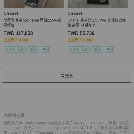
Chanel
Chanel
閒置新 香奈兒/Chanel 黑銀2.55中號
Chanel 香奈兒 2.55 woc 菱格紋鏈條
鏈條包
包 黑銀 24開有卡
TWD 117,858
TWD 55,739
現折 4,500
現折 2,000
近新閒置品
香港
免運
近新閒置品
香港
免運
看更多
大家都在看
絕版 現貨🖤 Chanel vanity bag 煙盒 小袋子 AP2195
、
💕CHANEL黑色牛皮銀釦
flag bag💕
、
香奈兒 Chanel trendy cc woc
、
CHANEL Boy 手機包🈶台灣專櫃購
證
、
全新 CHANEL 22bag mini so black 🈶購證
香奈兒
、
Chanel
、
皮革
、
2.55
、