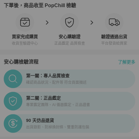
下單後，商品收至 PopChill 檢驗
買家完成購買
安心購驗證
驗證通過出貨
收貨至驗證中心
正品鑑定 品質檢查
平台發貨給買家
安心購檢驗流程
了解更多
PopChill拍拍圈正品驗證、安心購檢驗流程介紹
第一關：專人品質檢查
確認商品狀況、配件等 符合頁面描述
第二關：正品鑑定
專業鑑定團隊、AI 儀器鑑定、正品證書
90 天仿品退貨
出貨錄影、防掉換封條、雙重防護包裝