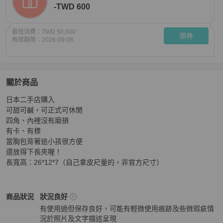
-TWD 600
最低消費：
TWD 50,000
領券
有效期限：
2026-09-06
關於商品
關於
日本二手店購入

Chanel 2.55 銀扣老香
商品詳情與購買須知
可甜可鹹，可正式可休閒

四角、內裡沒有磨損

有卡、有標

當胸包背著追小孩很方便

還放得下長夾喔！

長寬高：26*12*7（自己拿皮尺量的，非官方尺寸）
Chanel
女包
商品狀態與細節
商品狀況
狀況良好
有使用過但保存良好，可能有輕微使用痕跡及些微瑕疵情
況於照片及文字描述呈現