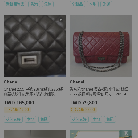
近新閒置品
香港
免運
全新品
本地
免運
Chanel
Chanel
Chanel 2.55 中號 28cm(經典226)經
香奈兒/chanel 復古褶皺小牛皮 粽紅
典荔枝紋牛皮黑銀 / 復古小姐鎖
2.55 銀扣單肩鏈條包 尺寸：28*19.5*
7.5 16開
TWD 165,000
TWD 79,800
現折 4,500
現折 2,000
狀況良好
本地
免運
狀況良好
本地
免運