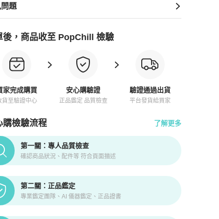
見問題
後，商品收至 PopChill 檢驗
買家完成購買
安心購驗證
驗證通過出貨
收貨至驗證中心
正品鑑定 品質檢查
平台發貨給買家
心購檢驗流程
了解更多
pChill拍拍圈正品驗證、安心購檢驗流程介紹
第一關：專人品質檢查
確認商品狀況、配件等 符合頁面描述
第二關：正品鑑定
專業鑑定團隊、AI 儀器鑑定、正品證書