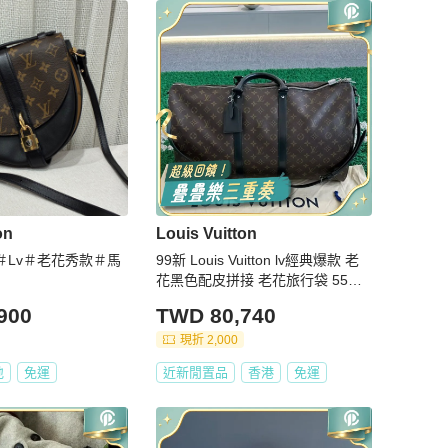
on
Louis Vuitton
＃Lv＃老花秀款＃馬
99新 Louis Vuitton lv經典爆款 老
花黑色配皮拼接 老花旅行袋 55尺
寸 芯片款
900
TWD 80,740
現折 2,000
地
免運
近新閒置品
香港
免運