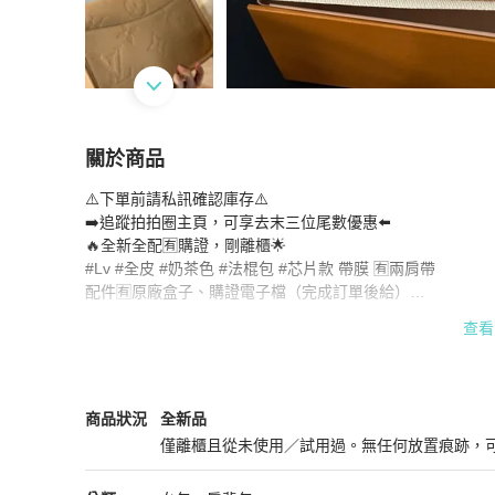
關於商品
關於
⚠️下單前請私訊確認庫存⚠️

🔥全新全配🈶️購證，剛離櫃🌟 #Lv #全皮 #奶茶
➡️追蹤拍拍圈主頁，可享去末三位尾數優惠⬅️

🔥全新全配🈶️購證，剛離櫃🌟

#Lv #全皮 #奶茶色 #法棍包 #芯片款 帶膜 🈶️兩肩帶

配件🈶️原廠盒子、購證電子檔（完成訂單後給）

-

查看
1⃣️配件以上方商品說明欄為主，沒寫就是沒有，可加購

2⃣️配件是用來收納的，請容許外盒包裝/塵袋有些微瑕

3⃣️請先確認好包況細節再下單，需要補拍請私訊

4⃣️商品雖為全新品，但畢竟離櫃，閒置感勿高標

Louis Vuitton
女包
商品狀態與細節
商品狀況
全新品
5⃣️部分商品提供網圖作穿搭參考，包況以實拍為主

僅離櫃且從未使用／試用過。無任何放置痕跡，
6⃣️議價後談好不買的直接封鎖，不要浪費彼此時間
全新品