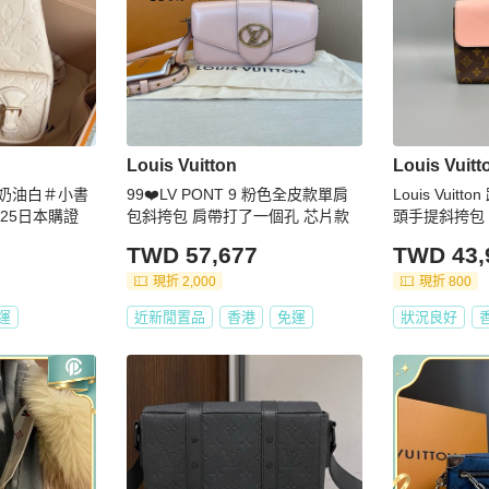
Louis Vuitton
Louis Vuitt
＃奶油白＃小書
99❤️LV PONT 9 粉色全皮款單肩
Louis Vui
25日本購證
包斜挎包 肩帶打了一個孔 芯片款
頭手提斜挎包 芯
TWD 57,677
TWD 43,
現折 2,000
現折 800
運
近新閒置品
香港
免運
狀況良好