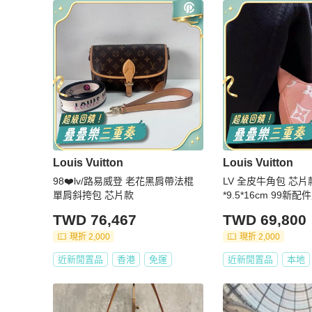
Louis Vuitton
Louis Vuitton
98❤️lv/路易威登 老花黑肩帶法棍
LV 全皮牛角包 芯片
單肩斜挎包 芯片款
*9.5*16cm 99新
TWD 76,467
TWD 69,800
現折 2,000
現折 2,000
近新閒置品
香港
免運
近新閒置品
本地