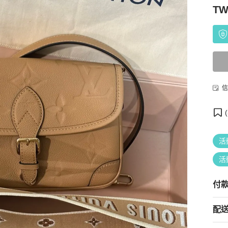
TW
信
(
活
活
付
配