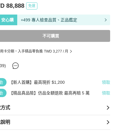
D 88,888
免運
安心購
+499 專人檢查品質、正品鑑定
不可購買
用卡分期・入手精品零負擔
TWD 3,277
/ 月
39
)
動
【新人首購】最高現折 $1,200
領取
動
【精品真品險】仿品全額退款 最高再賠 5 萬
領取
款方式
送說明