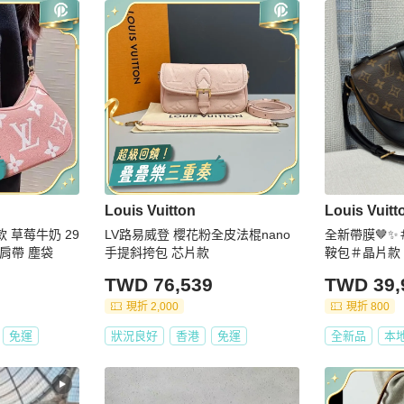
Louis Vuitton
Louis Vuitt
款 草莓牛奶 29
LV路易威登 櫻花粉全皮法棍nano
全新帶膜🤎✨
配件肩帶 塵袋
手提斜挎包 芯片款
鞍包＃晶片款
TWD 76,539
TWD 39,
現折 2,000
現折 800
免運
狀況良好
香港
免運
全新品
本