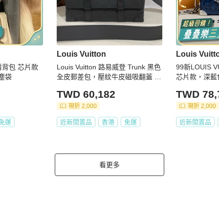
Louis Vuitton
Louis Vuitt
肩背包 芯片款
Louis Vuitton 路易威登 Trunk 黑色
99新LOUIS 
件塵袋
全皮郵差包，壓紋牛皮磁吸翻蓋 芯
芯片款，深藍色S
片款
花滿印可調節
TWD 60,182
TWD 78,
提單肩斜挎包
現折 2,000
現折 2,000
免運
近新閒置品
香港
免運
近新閒置品
看更多