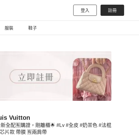
登入
註冊
服裝
鞋子
is Vuitton
全新全配🈶️購證，剛離櫃🌟 #Lv #全皮 #奶茶色 #法棍
#芯片款 帶膜 🈶️兩肩帶