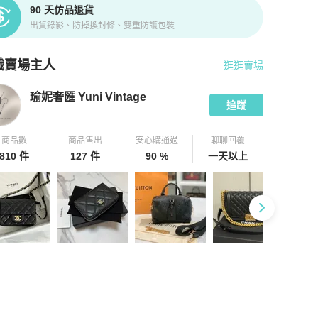
90 天仿品退貨
出貨錄影、防掉換封條、雙重防護包裝
識賣場主人
逛逛賣場
pChill 拍拍圈嚴選賣家
瑜妮奢匯 Yuni Vintage
介紹
瑜妮奢匯 Yuni Vintage
追蹤
商品數
商品售出
安心購通過
聊聊回覆
810 件
127 件
90 %
一天以上