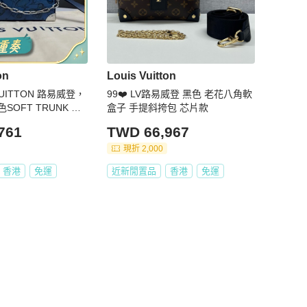
on
Louis Vuitton
VUITTON 路易威登，
99❤️ LV路易威登 黑色 老花八角軟
OFT TRUNK 老
盒子 手提斜挎包 芯片款
肩帶 皮革 盒子包手
761
TWD 66,967
現折 2,000
香港
免運
近新閒置品
香港
免運