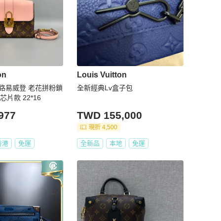
on
Louis Vuitton
tton 路易威登 老花拼粉鎖
全新經典Lv盒子包
片款 22*16
977
TWD 155,000
現折 4,500
香港
免運
全新品
本地
免運