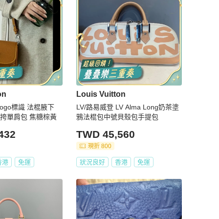
on
Louis Vuitton
脂Logo標識 法棍腋下
LV/路易威登 LV Alma Long奶茶塗
斜挎單肩包 焦糖棕黃
鴉法棍包中號貝殼包手提包
432
TWD 45,560
現折 800
香港
免運
狀況良好
香港
免運