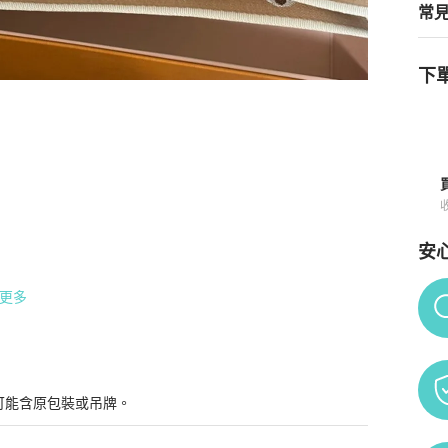
常
下單
色 #法棍包 #芯片款 帶膜 🈶️兩肩帶
商品詳情與購買須知
安
Po
更多
可能含原包裝或吊牌。