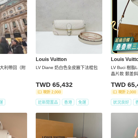
Louis Vuitton
Louis Vuitt
義大利帶回（附
LV Diane 奶白色全皮腋下法棍包
LV Buci 樹
晶片款 郵差
TWD 65,432
TWD 65,
現折 2,000
現折 2,000
運
近新閒置品
香港
免運
狀況良好