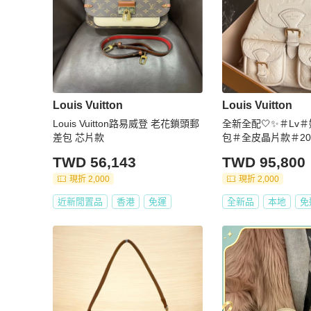
Louis Vuitton
Louis Vuitton
Louis Vuitton路易威登 老花鎖頭郵
全新全配🤍✨＃Lv
差包 芯片款
包＃全皮晶片款＃20
TWD 56,143
TWD 95,800
現折 2,000
現折 2,000
近新閒置品
香港
免運
全新品
本地
免