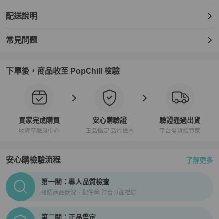
配送說明
常見問題
下單後，商品收至 PopChill 檢驗
買家完成購買
安心購驗證
驗證通過出貨
收貨至驗證中心
正品鑑定 品質檢查
平台發貨給買家
安心購檢驗流程
了解更多
PopChill拍拍圈正品驗證、安心購檢驗流程介紹
第一關：專人品質檢查
確認商品狀況、配件等 符合頁面描述
第二關：正品鑑定