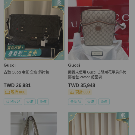
Gucci
Gucci
古馳 Gucci 老花 全皮 斜挎包
閒置未使用 Gucci 古馳老花單肩斜跨
郵差包 26x22 配塵袋
TWD 26,981
TWD 35,948
現折 800
現折 800
狀況良好
香港
免運
全新品
香港
免運