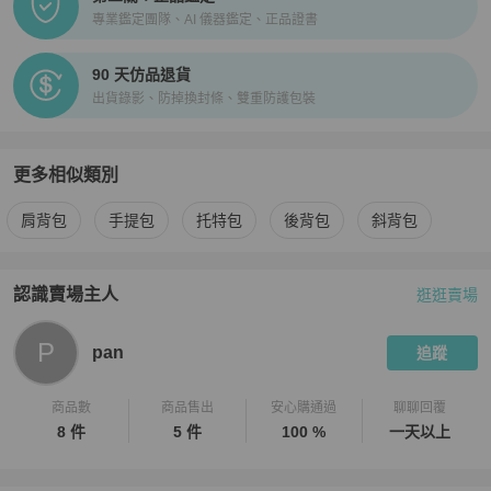
專業鑑定團隊、AI 儀器鑑定、正品證書
90 天仿品退貨
出貨錄影、防掉換封條、雙重防護包裝
更多相似類別
更多
Gucci
女包
相似商品推薦
肩背包
手提包
托特包
後背包
斜背包
認識賣場主人
逛逛賣場
PopChill 拍拍圈嚴選賣家
pan
介紹
P
pan
追蹤
商品數
商品售出
安心購通過
聊聊回覆
8 件
5 件
100 %
一天以上