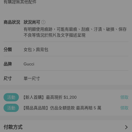
有購證無其他配件
Gucci
女包
商品狀態與細節
商品狀況
狀況尚可
有明顯使用痕跡，可能有磨痕、刮痕、汙漬、破損、保存
不良等情況於照片及文字描述呈現
狀況尚可
Gucci
女包
分類資訊
分類
女包
肩背包
女包
/
肩背包
推薦
Gucci
Gucci
精品
推薦清單
女包
品牌介紹
品牌
Gucci
尺寸
單一尺寸
活動
【新人首購】最高現折 $1,200
領取
活動
【精品真品險】仿品全額退款 最高再賠 5 萬
領取
付款方式