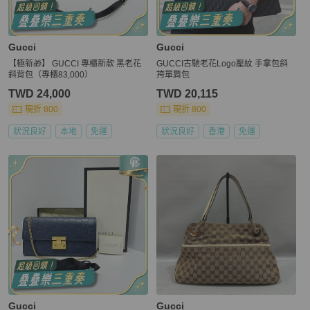
Gucci
Gucci
【極新🎁】 GUCCI 專櫃新款 黑老花
GUCCI古馳老花Logo壓紋 手拿包斜
斜背包（專櫃83,000）
挎單肩包
TWD 24,000
TWD 20,115
現折 800
現折 800
狀況良好
本地
免運
狀況良好
香港
免運
Gucci
Gucci