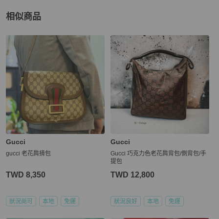
相似商品
更多相似
Gucci
女包
推薦精品
Gucci
Gucci
gucci 老花肩揹包
Gucci 巧克力色老花肩背包/側背包/手
提包
TWD 8,350
TWD 12,800
狀況尚可
本地
免運
狀況良好
本地
免運