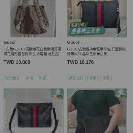
Gucci
Gucci
⭐️古馳GUCCI 滿版老花白色編織背帶
GUCCI古馳經典老花手拿包 紅藍條紋
緹花變形蟲包肩背包 大容量 通勤超好
織帶設計 黑灰色帆布拼皮
用
TWD 10,800
TWD 18,176
狀況良好
本地
免運
狀況良好
香港
免運