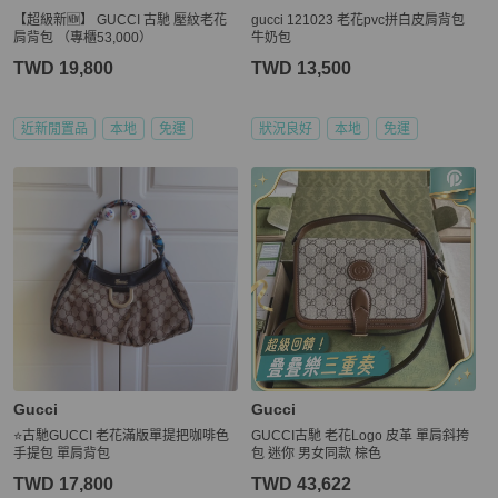
【超級新🆕】 GUCCI 古馳 壓紋老花
gucci 121023 老花pvc拼白皮肩背包
肩背包 （專櫃53,000）
牛奶包
TWD 19,800
TWD 13,500
近新閒置品
本地
免運
狀況良好
本地
免運
Gucci
Gucci
⭐️古馳GUCCI 老花滿版單提把咖啡色
GUCCI古馳 老花Logo 皮革 單肩斜挎
手提包 單肩背包
包 迷你 男女同款 棕色
TWD 17,800
TWD 43,622