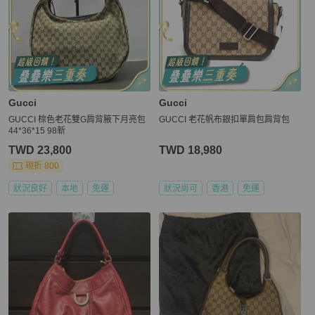
Gucci
Gucci
GUCCI 棕色老花雙G肩背腋下月亮包
GUCCI 老花帆布銀扣單肩包肩背包
44*36*15 98新
TWD 23,800
TWD 18,980
現折 800
狀況良好
本地
免運
狀況尚可
香港
免運