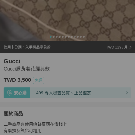
信用卡分期・入手精品零負擔
TWD 129
/ 月
Gucci
Gucci肩背老花經典款
TWD 3,500
免運
安心購
+499 專人檢查品質、正品鑑定
關於商品
關於
二手商品有使用痕跡反應在價錢上

Gucci肩背老花經典款
商品詳情與購買須知
有磨損及氧化可粗用
