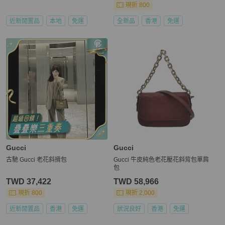
現折 800
近新閒置品
本地
免運
全新品
香港
免運
Gucci
Gucci
古馳 Gucci 老花斜揹包
Gucci 牛皮純色老花壓花斜背包單肩
包
TWD 37,422
TWD 58,966
現折 800
現折 2,000
近新閒置品
香港
免運
狀況良好
香港
免運