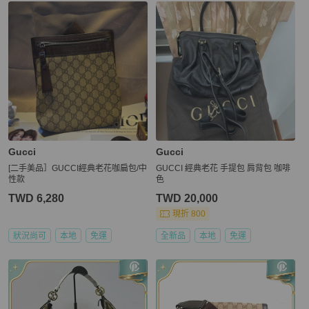
Gucci
Gucci
[二手美品］GUCCI經典老花咖扁包/中
GUCCI 經典老花 手提包 肩背包 咖啡
性款
色
TWD 6,280
TWD 20,000
現折 800
狀況尚可
本地
免運
全新品
本地
免運