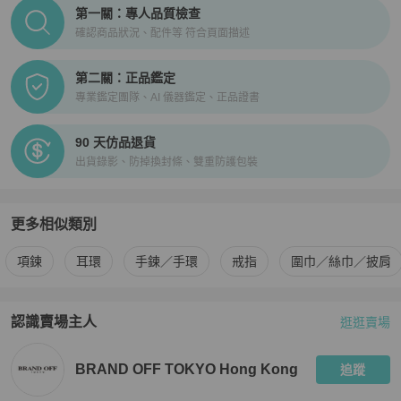
PopChill拍拍圈正品驗證、安心購檢驗流程介紹
第一關：專人品質檢查
確認商品狀況、配件等 符合頁面描述
第二關：正品鑑定
專業鑑定團隊、AI 儀器鑑定、正品證書
90 天仿品退貨
出貨錄影、防掉換封條、雙重防護包裝
更多相似類別
更多
Tiffany & Co.
女士配件
相似商品推薦
項鍊
耳環
手鍊／手環
戒指
圍巾／絲巾／披肩
認識賣場主人
逛逛賣場
PopChill 拍拍圈嚴選賣家
BRAND OFF TOKYO Hong Kong
介
BRAND OFF TOKYO Hong Kong
追蹤