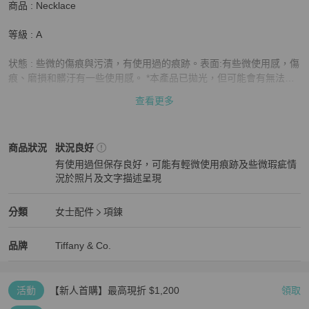
商品 : Necklace

等級 : A

状態 : 些微的傷痕與污漬，有使用過的痕跡。表面:有些微使用感，傷
痕、磨損和髒汙有一些使用感。 *本產品已拋光，但可能會有無法去
除的小划痕。請注意;

查看更多
型號 : 

Tiffany & Co.
女士配件
商品狀態與細節
商品狀況
狀況良好
素材 : Silver925

有使用過但保存良好，可能有輕微使用痕跡及些微瑕疵情
況於照片及文字描述呈現
狀況良好
Tiffany & Co.
女士配件
分類資訊
分類
女士配件
項鍊
女士配件
/
項鍊
推薦
顏色 :  銀色   

Tiffany & Co.
Tiffany & Co.
精品
推薦清單
女士配件
品牌介紹
品牌
Tiffany & Co.
大小 :  脖子周圍： 38cm Motif W： 3mm  x H：20mm  

活動
【新人首購】最高現折 $1,200
領取