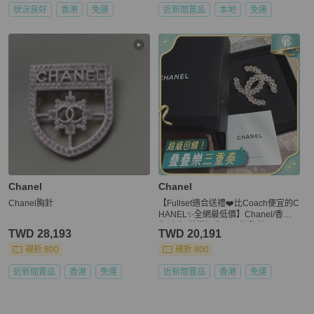
狀況良好
香港
免運
近新閒置品
本地
免運
Chanel
Chanel
Chanel胸針
【Fullset適合送禮❤️比Coach便宜的C
HANEL✨全網最低價】Chanel/香奈
兒 金色 滿鑽經典logo款 胸針
TWD 28,193
TWD 20,191
現折 800
現折 800
近新閒置品
香港
免運
近新閒置品
香港
免運