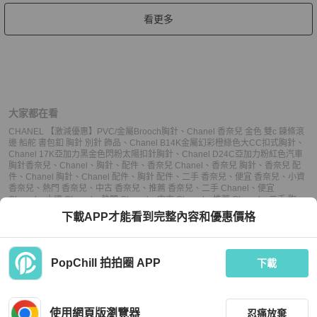
看更多
大家都在看
CHANEL 【激減優惠】PVC/金屬Brooch胸針
、
Chanel 香奈兒 金色 雙c 鍊條滾
邊 船舵 書包釦 胸針 別針 飾品
、
Chanel B14K金屬幻彩橙綠色大CC扣式胸針
、
Chanel 17K亞加力黑金色閃粉太陽扣針胸針
、
Chanel D24C亞加力粉紅色汽車
胸針
香奈兒
、
Chanel
、
胸針
、
配件
、
香奈兒 Chanel
、
香奈兒 胸針
、
香奈兒 配
件
、
Chanel 胸針
、
Chanel 配件
、
胸針 配件
、
二手 香奈兒
、
便宜 香奈兒
、
小資
香奈兒
、
熱門 香奈兒
、
中古 香奈兒
、
推薦 香奈兒
、
二手 Chanel
、
便宜
Chanel
、
小資 Chanel
、
熱門 Chanel
、
中古 Chanel
、
推薦 Chanel
、
二手 胸
針
、
便宜 胸針
、
小資 胸針
、
熱門 胸針
、
中古 胸針
、
推薦 胸針
、
二手 配件
、
便
下載APP才能看到完整內容和優惠價格
宜 配件
、
小資 配件
、
熱門 配件
、
中古 配件
、
推薦 配件
PopChill 拍拍圈 APP
下載
上架
使用網頁版瀏覽器
忍痛放棄