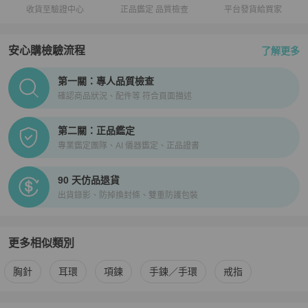
收貨至驗證中心
正品鑑定 品質檢查
平台發貨給買家
安心購檢驗流程
了解更多
PopChill拍拍圈正品驗證、安心購檢驗流程介紹
第一關：專人品質檢查
確認商品狀況、配件等 符合頁面描述
第二關：正品鑑定
專業鑑定團隊、AI 儀器鑑定、正品證書
90 天仿品退貨
出貨錄影、防掉換封條、雙重防護包裝
更多相似類別
更多
Chanel
女士配件
相似商品推薦
胸針
耳環
項鍊
手鍊／手環
戒指