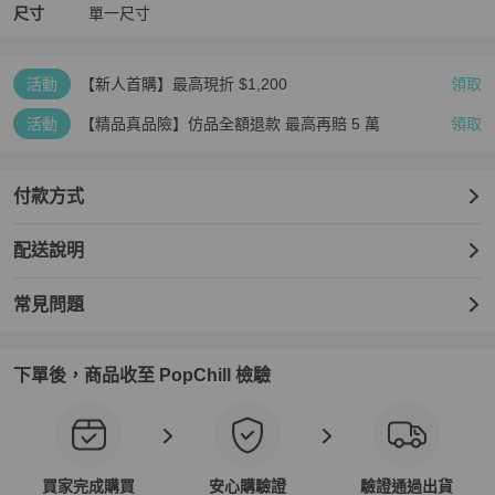
尺寸
單一尺寸
活動
【新人首購】最高現折 $1,200
領取
活動
【精品真品險】仿品全額退款 最高再賠 5 萬
領取
付款方式
配送說明
常見問題
下單後，商品收至 PopChill 檢驗
買家完成購買
安心購驗證
驗證通過出貨