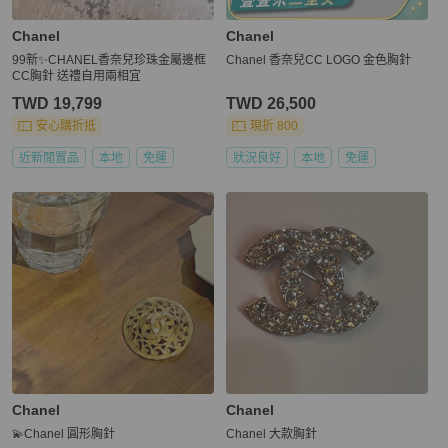
Chanel
Chanel
99新✨CHANEL香奈兒珍珠金屬邊框
Chanel 香奈兒CC LOGO 金色胸針
CC胸針 送禮自用兩相宜
TWD 19,799
TWD 26,500
安心購折抵
現折 800
近新閒置品
本地
免運
狀況良好
本地
免運
Chanel
Chanel
💫Chanel 圓形胸針
Chanel 大款胸針