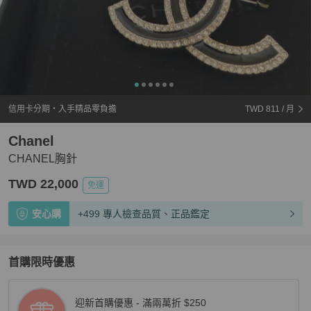
信用卡分期・入手精品零負擔
TWD 811
/ 月
Chanel
CHANEL胸針
TWD 22,000
免運
安心購
+499 專人檢查品質、正品鑑定
首購限時優惠
迎新首購優惠 - 滿兩萬折 $250