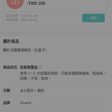
-TWD 250
最低消費：
TWD 20,000
領券
有效期限：
2026-09-08
關於商品
關於
購於法國康朋總店（白盒子）
CHANEL胸針
商品詳情與購買須知
Chanel
女士配件
商品狀態與細節
商品狀況
近新閒置品
使用 1～2 次或僅試用過，可能有極輕微磨痕／髮絲紋／
刮痕／汙漬／氣味。
近新閒置品
Chanel
女士配件
分類資訊
分類
女士配件
胸針
女士配件
/
胸針
推薦
Chanel
Chanel
精品
推薦清單
女士配件
品牌介紹
品牌
Chanel