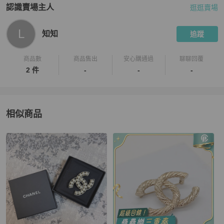
認識賣場主人
逛逛賣場
PopChill 拍拍圈嚴選賣家
知知
介紹
L
知知
追蹤
商品數
商品售出
安心購通過
聊聊回覆
2 件
-
-
-
相似商品
更多相似
Chanel
女士配件
推薦精品