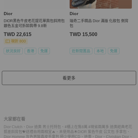
Dior
Dior
DIOR黑色牛皮老花提花單肩包斜挎包
瑞奇二手精品 Dior 滿版 化妝包 側背
銀色五金可拆卸肩帶 9.8新
包
TWD 22,615
TWD 15,500
現折 800
狀況良好
香港
免運
近新閒置品
本地
免運
看更多
大家都在看
Dior Clutch
、
Dior 迪奧 男士托特包
、
#櫃上在售8萬 #現省兩萬多 迪奧經典老花
郵差斜背包💝送禮自用兩相宜🔥
、
未使用品🌟DIOR 紫色牛皮 公文包 手拿包
、
Dior Homme 灰色男裝真皮手拿包 極少使用
CD
、
迪奧
、
Dior
、
Christian Dior
、