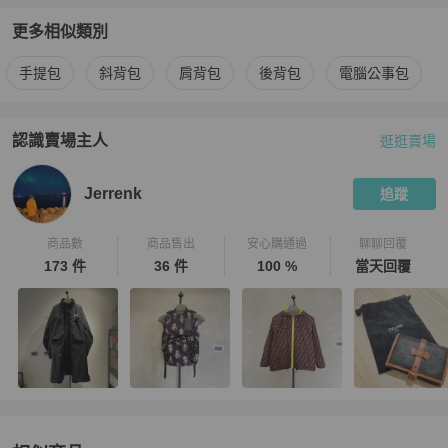
更多相似類別
更多
Dior
男包
相似商品推薦
手提包
斜背包
肩背包
後背包
電腦公事包
認識賣場主人
逛逛賣場
PopChill 拍拍圈嚴選賣家
Jerrenk
介紹
Jerrenk
追蹤
商品數
商品售出
安心購通過
聊聊回覆
173 件
36 件
100 %
當天回覆