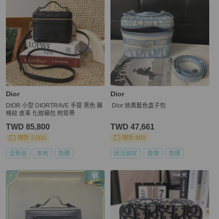
Dior
Dior
DIOR 小型 DIORTRAVE 手提 黑色 藤
Dior 迪奧藍色盒子包
格紋 皮革 化妝箱包 附背帶
TWD 85,800
TWD 47,661
現折 2,000
現折 800
全新品
本地
免運
狀況良好
香港
免運