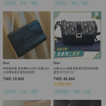
狀況良好
香港
免運
狀況良好
本地
免運
Dior
Dior
💙好美好美 皮夾價💙 DIOR 外縫LOG
99新 Dior 迪奥 新款老花帆布单扣邮
O 自帶仙氣手拿包/斜背包
差包 尺寸20*15
TWD 19,800
TWD 48,468
現折 800
狀況良好
本地
免運
近新閒置品
香港
免運