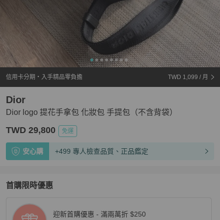
信用卡分期・入手精品零負擔
TWD 1,099
/ 月
Dior
Dior logo 提花手拿包 化妝包 手提包（不含背袋）
TWD 29,800
免運
安心購
+499 專人檢查品質、正品鑑定
首購限時優惠
迎新首購優惠 - 滿兩萬折 $250