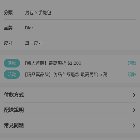
全新品
Dior
男包
分類資訊
分類
男包
手提包
男包
/
手提包
推薦
Dior
Dior
精品
推薦清單
男包
品牌介紹
品牌
Dior
尺寸
單一尺寸
活動
【新人首購】最高現折 $1,200
領取
活動
【精品真品險】仿品全額退款 最高再賠 5 萬
領取
付款方式
配送說明
常見問題