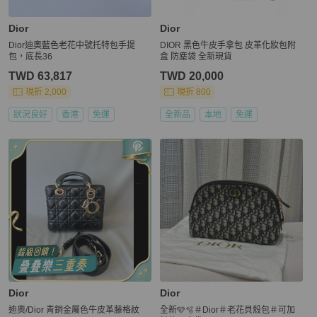
Dior
Dior
Dior迪奧藍色老花中號托特包手提
DIOR 黑色牛皮手拿包 皮革化妝包附
包，底長36
盒 防塵袋 全新現貨
TWD 63,817
TWD 20,000
現折 2,000
現折 800
狀況良好
香港
免運
全新品
本地
免運
Dior
Dior
迪奧/Dior 青銅金屬色牛皮革藤格紋
全新🩵🫧＃Dior＃老花貝殼包＃可加