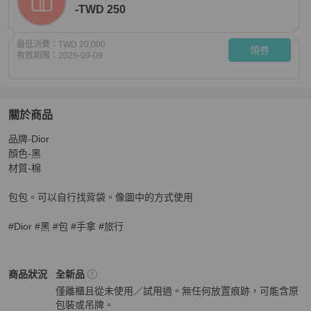
-TWD 250
最低消費：
TWD 20,000
領券
有效期限：
2026-09-09
關於商品
關於
品牌-Dior

Dior logo 提花手拿包 化妝包 手提包（不含背袋）
商品詳
顏色-黑

材質-棉

包包。可以自行找背袋。像圖中的方式使用

#Dior #黑 #包 #手拿 #旅行
Dior
男包
商品狀態與細節
商品狀況
全新品
僅離櫃且從未使用／試用過。無任何放置痕跡，可能含原
包裝或吊牌。