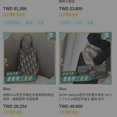
鏈條＃塵袋
TWD 91,266
TWD 23,800
現折 2,000
現折 800
近新閒置品
香港
免運
全新品
本地
免運
Dior
Dior
迪奧/Dior老花手機包手提單肩斜挎包
DIOR Oblique老花可折疊手拿包 39*3
附件：鏈條肩帶 手提肩帶
2. 5*0.5 98新配件盒子 塵袋 保卡
TWD 26,254
TWD 49,800
現折 800
現折 800