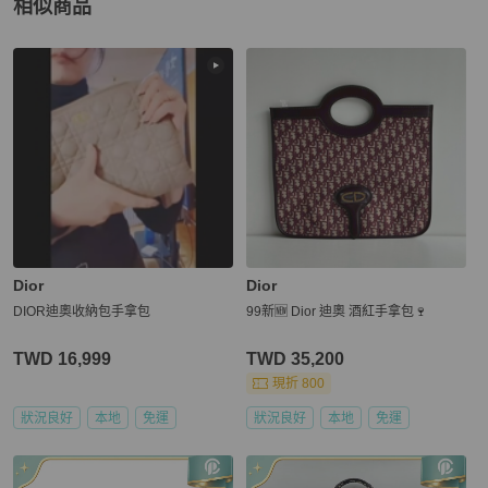
相似商品
更多相似
Dior
男包
推薦精品
Dior
Dior
DIOR迪奧收納包手拿包
99新🆕 Dior 迪奧 酒紅手拿包🍷
TWD 16,999
TWD 35,200
現折 800
狀況良好
本地
免運
狀況良好
本地
免運