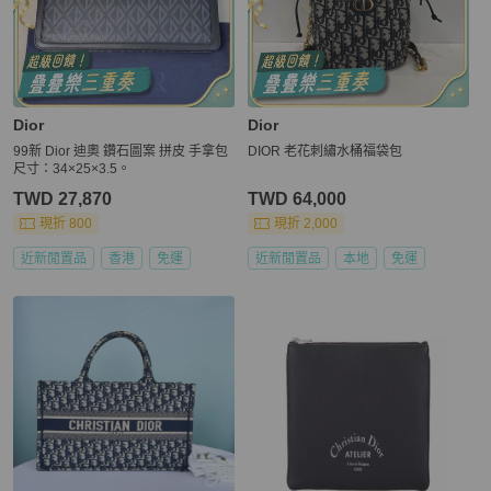
Dior
Dior
99新 Dior 迪奧 鑽石圖案 拼皮 手拿包
DIOR 老花刺繡水桶福袋包
尺寸：34×25×3.5。
TWD 27,870
TWD 64,000
現折 800
現折 2,000
近新閒置品
香港
免運
近新閒置品
本地
免運