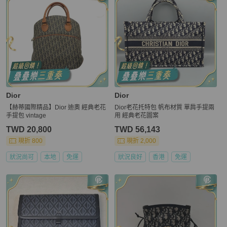
Dior
Dior
【赫蒂國際精品】Dior 迪奧 經典老花
Dior老花托特包 帆布材質 單肩手提兩
手提包 vintage
用 經典老花圖案
TWD 20,800
TWD 56,143
現折 800
現折 2,000
狀況尚可
本地
免運
狀況良好
香港
免運