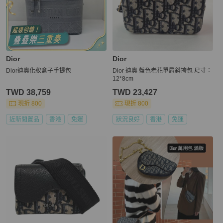
Dior
Dior
Dior迪奧化妝盒子手提包
Dior 迪奧 藍色老花單肩斜挎包 尺寸：
12*8cm
TWD 38,759
TWD 23,427
現折 800
現折 800
近新閒置品
香港
免運
狀況良好
香港
免運