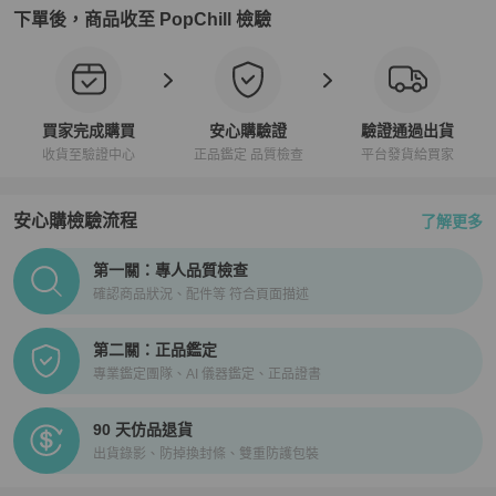
下單後，商品收至 PopChill 檢驗
買家完成購買
安心購驗證
驗證通過出貨
收貨至驗證中心
正品鑑定 品質檢查
平台發貨給買家
安心購檢驗流程
了解更多
PopChill拍拍圈正品驗證、安心購檢驗流程介紹
第一關：專人品質檢查
確認商品狀況、配件等 符合頁面描述
第二關：正品鑑定
專業鑑定團隊、AI 儀器鑑定、正品證書
90 天仿品退貨
出貨錄影、防掉換封條、雙重防護包裝