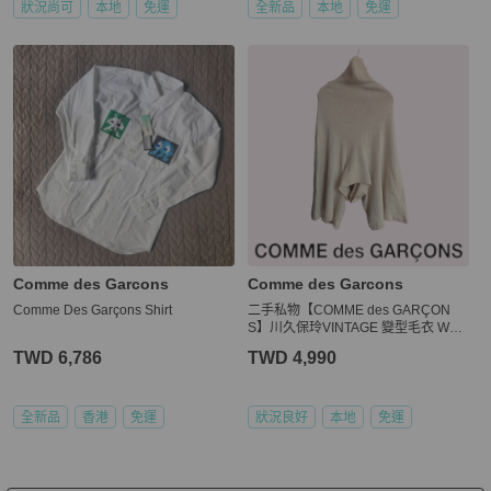
狀況尚可
本地
免運
全新品
本地
免運
Comme des Garcons
Comme des Garcons
Comme Des Garçons Shirt
二手私物【COMME des GARÇON
S】川久保玲VINTAGE 變型毛衣 Wool
100%
TWD 6,786
TWD 4,990
全新品
香港
免運
狀況良好
本地
免運