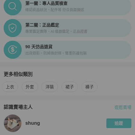
PopChill拍拍圈正品驗證、安心購檢驗流程介紹
第一關：專人品質檢查
確認商品狀況、配件等 符合頁面描述
第二關：正品鑑定
專業鑑定團隊、AI 儀器鑑定、正品證書
90 天仿品退貨
出貨錄影、防掉換封條、雙重防護包裝
更多相似類別
更多
CDG PLAY
女裝
相似商品推薦
上衣
外套
洋裝
裙子
褲子
認識賣場主人
逛逛賣場
PopChill 拍拍圈嚴選賣家
shung
介紹
shung
追蹤