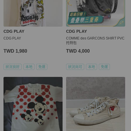
CDG PLAY
CDG PLAY
CDG PLAY
COMME des GARCONS SHIRT PVC
托特包
TWD 1,980
TWD 4,000
狀況良好
本地
免運
狀況尚可
本地
免運