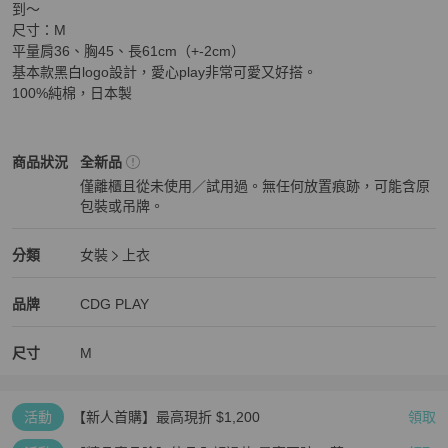
到～

尺寸：M

平量肩36、胸45、長61cm（+-2cm）

基本款黑白logo設計，愛心play非常可愛又好搭。

100%純棉，日本製
CDG PLAY
女裝
商品狀態與細節
商品狀況
全新品
僅離櫃且從未使用／試用過。無任何放置痕跡，可能含原
包裝或吊牌。
全新品
CDG PLAY
女裝
分類資訊
分類
女裝
上衣
女裝
/
上衣
推薦
CDG PLAY
CDG PLAY
精品
推薦清單
女裝
品牌介紹
品牌
CDG PLAY
尺寸
M
活動
【新人首購】最高現折 $1,200
領取