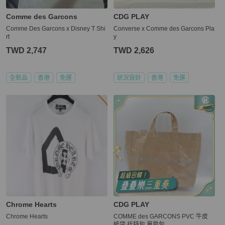
Comme des Garcons
CDG PLAY
Comme Des Garcons x Disney T Shi
Converse x Comme des Garcons Pla
rt
y
TWD 2,747
TWD 2,626
全新品
香港
免運
狀況良好
香港
免運
Chrome Hearts
CDG PLAY
Chrome Hearts
COMME des GARCONS PVC 牛皮
紙袋 托特包 單肩包