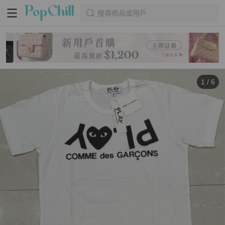
搜尋商品或用戶
1
/
6