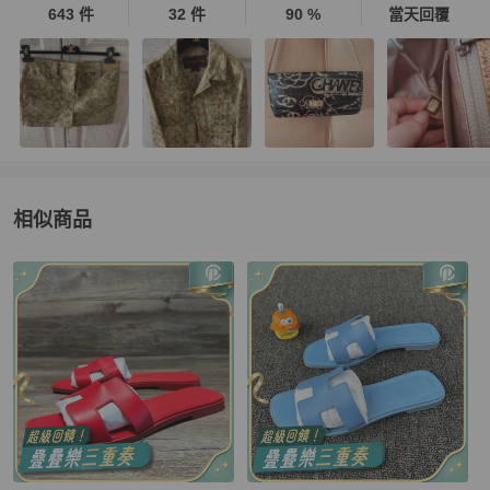
643 件
32 件
90 %
當天回覆
相似商品
更多相似
Hermès
女鞋
推薦精品