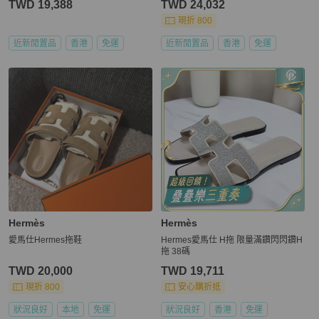
TWD 19,388
TWD 24,032
現折 800
近新閒置品
香港
免運
近新閒置品
香港
免運
Hermès
Hermès
愛馬仕Hermes拖鞋
Hermes愛馬仕 H拖 限量滿鑽閃閃鑽H
拖 38碼
TWD 20,000
TWD 19,711
現折 800
安心購折抵
狀況良好
本地
免運
狀況良好
香港
免運