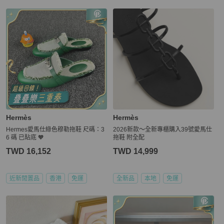
Hermès
Hermès
Hermes愛馬仕綠色穆勒拖鞋 尺碼：3
2026新款～全新專櫃購入39號愛馬仕
6 碼 已貼底 🧡
拖鞋 附全配
TWD 16,152
TWD 14,999
近新閒置品
香港
免運
全新品
本地
免運