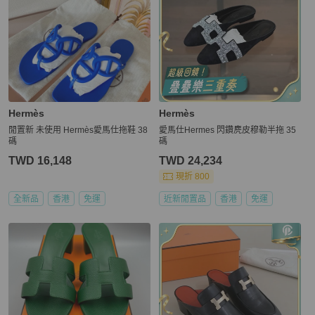
Hermès
Hermès
閒置新 未使用 Hermès愛馬仕拖鞋 38
愛馬仕Hermes 閃鑽麂皮穆勒半拖 35
碼
碼
TWD 16,148
TWD 24,234
現折 800
全新品
香港
免運
近新閒置品
香港
免運