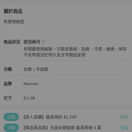
關於商品
關於
有使用痕迹
爱马仕拖鞋38.5码
商品詳情與購買須知
Hermès
女鞋
商品狀態與細節
商品狀況
狀況尚可
有明顯使用痕跡，可能有磨痕、刮痕、汙漬、破損、保存
不良等情況於照片及文字描述呈現
狀況尚可
Hermès
女鞋
分類資訊
分類
女鞋
平底鞋
女鞋
/
平底鞋
推薦
Hermès
Hermès
精品
推薦清單
女鞋
品牌介紹
品牌
Hermès
尺寸
EU
38
活動
【新人首購】最高現折 $1,200
領取
活動
【精品真品險】仿品全額退款 最高再賠 5 萬
領取