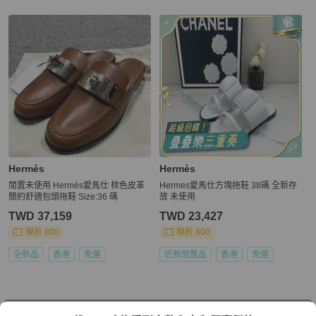
Hermès
Hermès
閒置未使用 Hermès愛馬仕 棕色皮革
Hermes愛馬仕方塊拖鞋 38碼 全新存
簡約舒適包頭拖鞋 Size:36 碼
放 未使用
TWD 37,159
TWD 23,427
現折 800
現折 800
全新品
香港
免運
近新閒置品
香港
免運