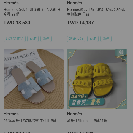
Hermès
Hermès
Hermers 愛馬仕 珊瑚紅 紅色 大紅 H
Hermes愛馬仕藍色拖鞋 尺碼：39 碼
拖鞋 38碼
🧡無配件 單品
TWD 18,580
TWD 14,137
近新閒置品
香港
免運
狀況良好
香港
免運
Hermès
Hermès
98新/愛馬仕/37碼/淡藍牛仔H拖鞋
愛馬仕/Hermes 拖鞋37碼