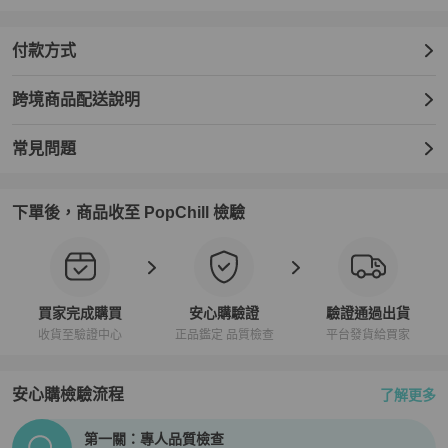
付款方式
跨境商品配送說明
常見問題
下單後，商品收至 PopChill 檢驗
買家完成購買
安心購驗證
驗證通過出貨
收貨至驗證中心
正品鑑定 品質檢查
平台發貨給買家
安心購檢驗流程
了解更多
PopChill拍拍圈正品驗證、安心購檢驗流程介紹
第一關：專人品質檢查