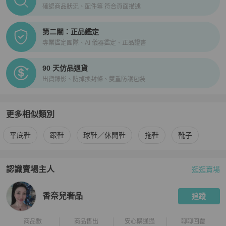
確認商品狀況、配件等 符合頁面描述
第二關：正品鑑定
專業鑑定團隊、AI 儀器鑑定、正品證書
90 天仿品退貨
出貨錄影、防掉換封條、雙重防護包裝
更多相似類別
更多
Hermès
女鞋
相似商品推薦
平底鞋
跟鞋
球鞋／休閒鞋
拖鞋
靴子
認識賣場主人
逛逛賣場
PopChill 拍拍圈嚴選賣家
香奈兒奢品
介紹
香奈兒奢品
追蹤
商品數
商品售出
安心購通過
聊聊回覆