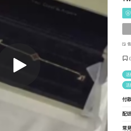
信
(
活
活
付
配
常