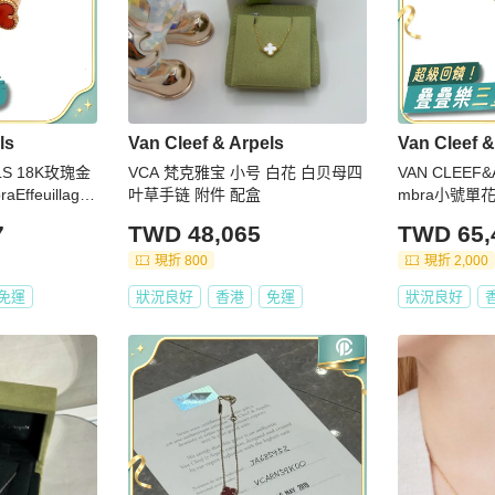
ls
Van Cleef & Arpels
Van Cleef &
LS 18K玫瑰金
VCA 梵克雅宝 小号 白花 白贝母四
VAN CLEEF&
Effeuillage
叶草手链 附件 配盒
mbra小號單
紅玉髓
7
TWD 48,065
TWD 65,
現折 800
現折 2,000
免運
狀況良好
香港
免運
狀況良好