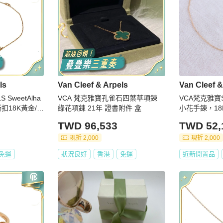
ls
Van Cleef & Arpels
Van Cleef &
S SweetAlha
VCA 梵克雅寶孔雀石四葉草項鍊
VCA梵克雅寶Sw
扣18K黃金/白
綠花項鍊 21年 證書附件 盒
小花手鍊，18
7.5cm，配
TWD 96,533
TWD 52,
現折 2,000
現折 2,000
免運
狀況良好
香港
免運
近新閒置品