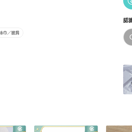
認
Po
絲巾／披肩