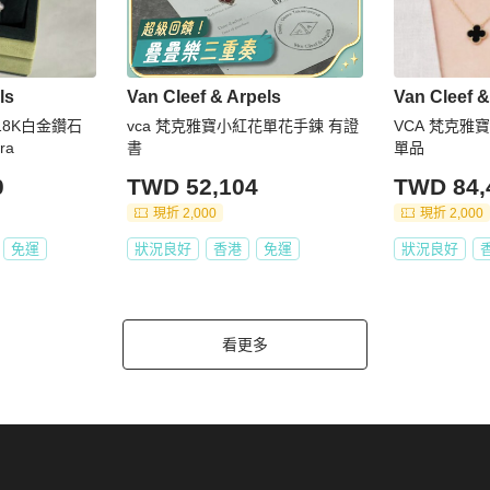
ls
Van Cleef & Arpels
Van Cleef &
ls 18K白金鑽石
vca 梵克雅寶小紅花單花手鍊 有證
VCA 梵克雅寶 黑
ra
書
單品
0
TWD 52,104
TWD 84,
現折 2,000
現折 2,000
免運
狀況良好
香港
免運
狀況良好
看更多