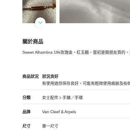
關於商品
關於
Sweet Alhambra 18k玫瑰金，紅玉髓，當初是跟
Van Cleef & Arpels Sweet Alhambra 18k
Van Cleef & Arpels
女士配件
商品狀態與細節
商品狀況
狀況良好
有使用過但保存良好，可能有輕微使用痕跡及些
狀況良好
Van Cleef & Arpels
女士配件
分類資訊
分類
女士配件
手鍊／手環
女士配件
/
手鍊／手環
推薦
Van Cleef & Arpels
Van Cleef & Arpels
精品
推薦清單
女士配件
品牌介紹
品牌
Van Cleef & Arpels
尺寸
單一尺寸