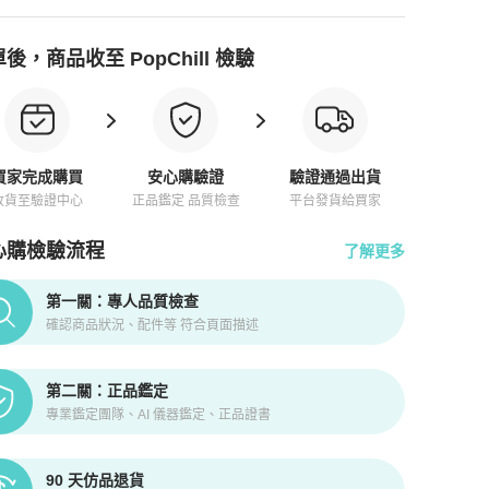
後，商品收至 PopChill 檢驗
買家完成購買
安心購驗證
驗證通過出貨
收貨至驗證中心
正品鑑定 品質檢查
平台發貨給買家
心購檢驗流程
了解更多
pChill拍拍圈正品驗證、安心購檢驗流程介紹
第一關：專人品質檢查
確認商品狀況、配件等 符合頁面描述
第二關：正品鑑定
專業鑑定團隊、AI 儀器鑑定、正品證書
90 天仿品退貨