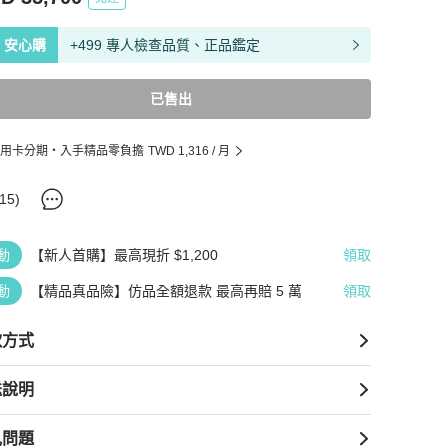
安心購
+499 專人檢查品質、正品鑑定
已售出
用卡分期・入手精品零負擔
TWD 1,316
/ 月
15
)
動
【新人首購】最高現折 $1,200
領取
動
【精品真品險】仿品全額退款 最高再賠 5 萬
領取
款方式
送說明
見問題