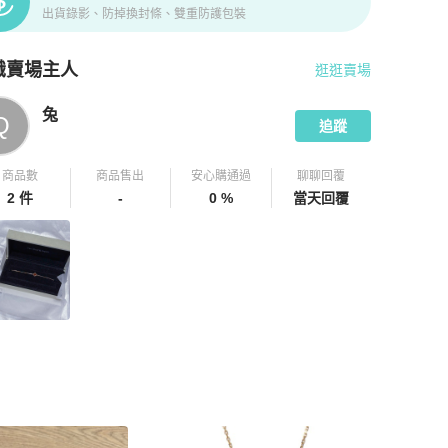
出貨錄影、防掉換封條、雙重防護包裝
識賣場主人
逛逛賣場
pChill 拍拍圈嚴選賣家
兔
介紹
兔
Q
追蹤
商品數
商品售出
安心購通過
聊聊回覆
2 件
-
0 %
當天回覆