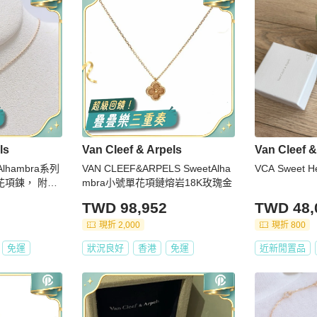
ls
Van Cleef & Arpels
Van Cleef &
Alhambra系列
VAN CLEEF&ARPELS SweetAlha
VCA Sweet H
花項鍊， 附
mbra小號單花項鏈熔岩18K玫瑰金
TWD 98,952
TWD 48,
現折 2,000
現折 800
免運
狀況良好
香港
免運
近新閒置品