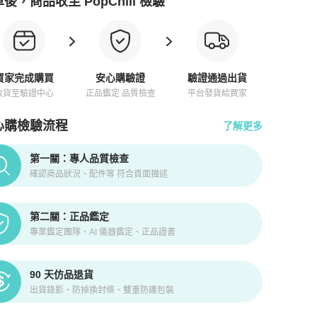
後，商品收至 PopChill 檢驗
買家完成購買
安心購驗證
驗證通過出貨
收貨至驗證中心
正品鑑定 品質檢查
平台發貨給買家
心購檢驗流程
了解更多
pChill拍拍圈正品驗證、安心購檢驗流程介紹
第一關：專人品質檢查
確認商品狀況、配件等 符合頁面描述
第二關：正品鑑定
專業鑑定團隊、AI 儀器鑑定、正品證書
90 天仿品退貨
出貨錄影、防掉換封條、雙重防護包裝