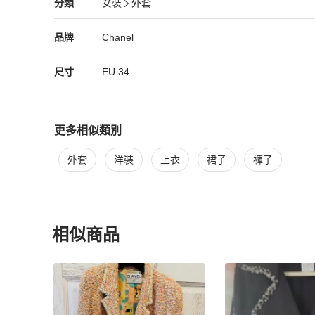
Chanel
女裝
分類資訊
分類
女裝
外套
8%粘膠纖維 (人造絲)

女裝
/
外套
推薦
內襯 100%蠶絲
Chanel
Chanel
精品
推薦清單
女裝
品牌介紹
品牌
Chanel
尺寸
EU
34
更多相似類別
更多
Chanel
女裝
相似商品推薦
外套
洋裝
上衣
裙子
褲子
相似商品
更多相似
Chanel
女裝
推薦精品