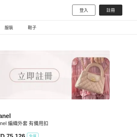
登入
註冊
服裝
鞋子
anel
anel 編織外套 有備用扣
D 75,126
免運