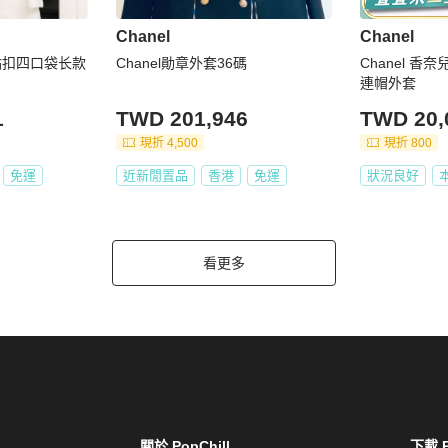
Chanel
Chanel
月光钻扣四口袋长款
Chanel勛章外套36碼
Chanel 香
連帽外套
1
TWD 201,946
TWD 20,
現折 4,500
現折 800
免運
近新閒置品
香港
免運
狀況良好
看更多
關於 PopChill
下載 P