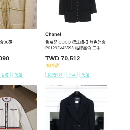
Chanel
外套36碼
香奈兒 COCO 標誌紐扣 無色外套
P61292V46593 黏膠黑色 二手女
裝
090
TWD 70,512
9 折
香港
免運
狀況良好
日本
免運