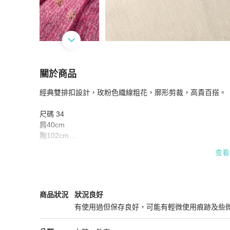
關於商品
關於
經典雙排扣設計，玫粉色織線粗花，廓形剪裁，高貴百搭。

Chanel 編織外套 有備用扣
商品詳情與購買須知
尺碼 34

肩40cm

胸102cm

衣長68cm

查看
袖長 58cm

面料

48%棉

Chanel
女裝
商品狀態與細節
商品狀況
狀況良好
19%腈綸 (壓克力纖維)

有使用過但保存良好，可能有輕微使用痕跡及些
17%錦綸 (尼龍)

狀況良好
8%滌綸 (聚酯纖維)
