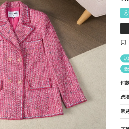
活
活
付
跨
常