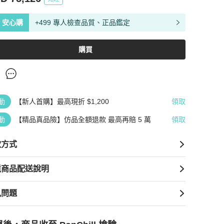
安心購
+499 專人檢查品質、正品鑑定
購買
動
【新人首購】最高現折 $1,200
領取
動
【精品真品險】仿品全額退款 最高再賠 5 萬
領取
款方式
境商品配送說明
見問題