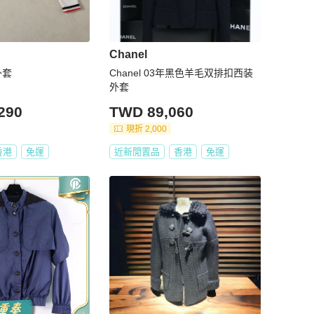
Chanel
外套
Chanel 03年黑色羊毛双排扣西装
外套
290
TWD 89,060
現折 2,000
香港
免運
近新閒置品
香港
免運