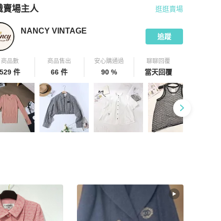
識賣場主人
逛逛賣場
pChill 拍拍圈嚴選賣家
NANCY VINTAGE
介紹
NANCY VINTAGE
追蹤
商品數
商品售出
安心購通過
聊聊回覆
529 件
66 件
90 %
當天回覆