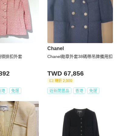
Chanel
花翻領排扣外套
Chanel勛章外套38碼帶吊牌備用扣
892
TWD 67,856
現折 2,000
香港
免運
近新閒置品
香港
免運