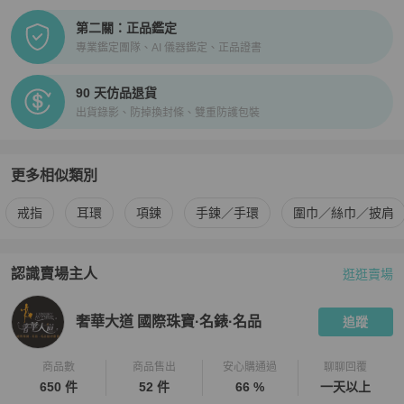
第二關：正品鑑定
專業鑑定團隊、AI 儀器鑑定、正品證書
90 天仿品退貨
出貨錄影、防掉換封條、雙重防護包裝
更多相似類別
更多
BVLGARI
女士配件
相似商品推薦
戒指
耳環
項鍊
手鍊／手環
圍巾／絲巾／披肩
認識賣場主人
逛逛賣場
PopChill 拍拍圈嚴選賣家
奢華大道 國際珠寶·名錶·名品
介紹
奢華大道 國際珠寶·名錶·名品
追蹤
商品數
商品售出
安心購通過
聊聊回覆
650 件
52 件
66 %
一天以上