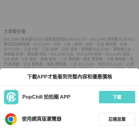
大家都在看
BVLGARI 寶格麗750白K滿鑽寬版戒指 AN853729
、
BVLGARI 寶格麗 B.ZERO1
雙環戒指
寶格麗
、
BVLGARI
、
白金
、
K金
、
經典
、
戒指
、
白金 寶格麗
、
白金
BVLGARI
、
白金 K金
、
白金 經典
、
白金 戒指
、
寶格麗 BVLGARI
、
寶格麗 K金
、
寶格麗 經典
、
寶格麗 戒指
、
BVLGARI K金
、
BVLGARI 經典
、
BVLGARI 戒指
、
K金 經典
、
K金 戒指
、
經典 戒指
、
二手 寶格麗
、
便宜 寶格麗
、
小資 寶格麗
、
熱
門 寶格麗
、
中古 寶格麗
、
推薦 寶格麗
、
二手 BVLGARI
、
便宜 BVLGARI
、
小資
BVLGARI
、
熱門 BVLGARI
、
中古 BVLGARI
、
推薦 BVLGARI
、
二手 經典
、
便宜
經典
、
小資 經典
、
熱門 經典
、
中古 經典
、
推薦 經典
、
二手 戒指
、
便宜 戒指
、
下載APP才能看到完整內容和優惠價格
小資 戒指
、
熱門 戒指
、
中古 戒指
、
推薦 戒指
PopChill 拍拍圈 APP
下載
上架
使用網頁版瀏覽器
忍痛放棄
議價
購買