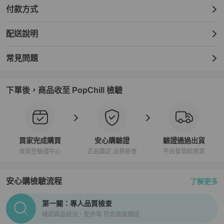
付款方式
配送說明
常見問題
下單後，商品收至 PopChill 檢驗
買家完成購買
安心購驗證
驗證通過出貨
收貨至驗證中心
正品鑑定 品質檢查
平台發貨給買家
安心購檢驗流程
了解更多
PopChill拍拍圈正品驗證、安心購檢驗流程介紹
第一關：專人品質檢查
確認商品狀況、配件等 符合頁面描述