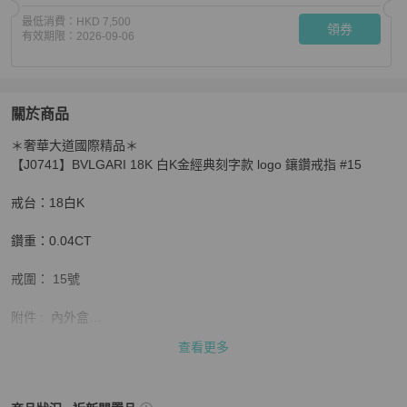
最低消費：
HKD 7,500
領券
有效期限：
2026-09-06
關於商品
關於
＊奢華大道國際精品＊

BVLGARI 18K 白K金經典刻字款 logo 鑲鑽戒指 #15
商品
【J0741】BVLGARI 18K 白K金經典刻字款 logo 鑲鑽戒指 #15

戒台：18白K

鑽重：0.04CT

戒圍： 15號

附件 :  內外盒

查看更多
實體店面同步販售中,商品皆只有一個,

以售出為主,下單前可先聊聊詢問🙋‍♀️
