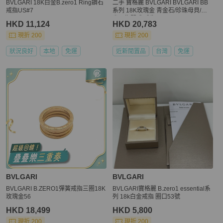
BVLGARI 18K白金B.zero1 Ring鑽石
二手 寶格麗 BVLGARI BVLGARI BB
戒指US#7
系列 18K玫瑰金 青金石/珍珠母貝/孔
雀石指間戒 戒指 S(48 49 50)
HKD 11,124
HKD 20,783
現折 200
現折 200
狀況良好
本地
免運
近新閒置品
台灣
免運
BVLGARI
BVLGARI
BVLGARI B.ZERO1彈簧戒指三圈18K
BVLGARI寶格麗 B.zero1 essential系
玫瑰金56
列 18k白金戒指 圈口53號
HKD 18,499
HKD 5,800
現折 200
現折 200