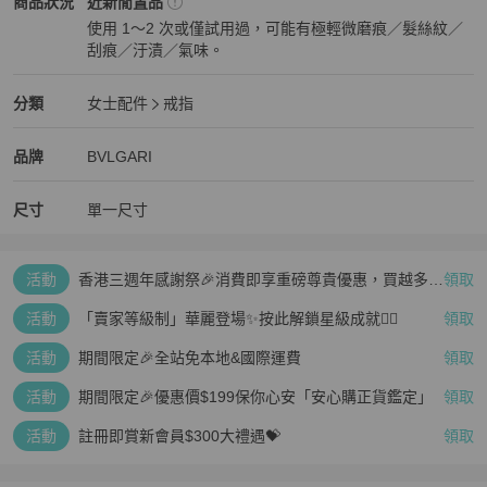
BVLGARI
女士配件
商品狀態與細節
商品狀況
近新閒置品
商品售出皆會開立‼奢華大道店家購買證明‼

使用 1～2 次或僅試用過，可能有極輕微磨痕／髮絲紋／
歡迎安心購買
刮痕／汙漬／氣味。
近新閒置品
BVLGARI
女士配件
分類資訊
分類
女士配件
戒指
女士配件
/
戒指
推薦
BVLGARI
BVLGARI
精品
推薦清單
女士配件
品牌介紹
品牌
BVLGARI
尺寸
單一尺寸
活動
香港三週年感謝祭🎉消費即享重磅尊貴優惠，買越多、
領取
疊越多、賺越多🤑
活動
「賣家等級制」華麗登場✨按此解鎖星級成就👆🏻
領取
活動
期間限定🎉全站免本地&國際運費
領取
活動
期間限定🎉優惠價$199保你心安「安心購正貨鑑定」
領取
活動
註冊即賞新會員$300大禮遇💝
領取