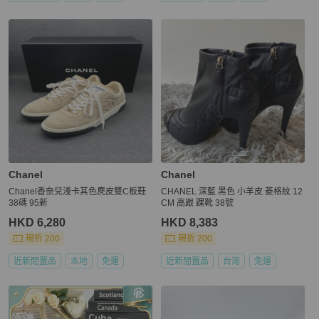
Chanel
Chanel
Chanel香奈兒淺卡其色麂皮雙C板鞋
CHANEL 深藍 黑色 小羊皮 菱格紋 12
38碼 95新
CM 高跟 踝靴 38號
HKD 6,280
HKD 8,383
現折 200
現折 200
近新閒置品
本地
免運
近新閒置品
台灣
免運