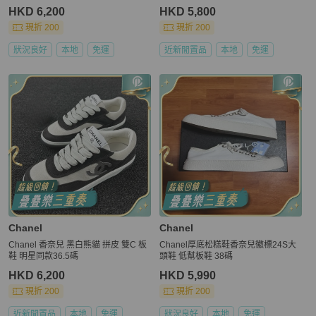
HKD 6,200
HKD 5,800
現折 200
現折 200
狀況良好
本地
免運
近新閒置品
本地
免運
Chanel
Chanel
Chanel 香奈兒 黑白熊貓 拼皮 雙C 板
Chanel厚底松糕鞋香奈兒徽標24S大
鞋 明星同款36.5碼
頭鞋 低幫板鞋 38碼
HKD 6,200
HKD 5,990
現折 200
現折 200
近新閒置品
本地
免運
狀況良好
本地
免運