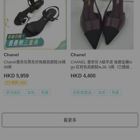
Chanel
Chanel
Chanel香奈兒黑色珍珠跟高跟鞋36碼
CHANEL 香奈兒 A級羊皮 後跟金屬lo
98新
go 紅棕色高跟鞋👠36. 5碼（已通過✅
鑒定）購買以上商品👆🏻送贈CHANEL
HKD 5,959
HKD 4,400
金字米色立體襟花兩個🌸
現折 200
狀況良好
本地
免運
近新閒置品
本地
免運
看更多