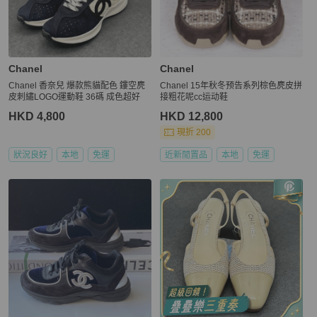
Chanel
Chanel
Chanel 香奈兒 爆款熊貓配色 鏤空麂
Chanel 15年秋冬预告系列棕色麂皮拼
皮刺繡LOGO運動鞋 36碼 成色超好
接粗花呢cc运动鞋
HKD 4,800
HKD 12,800
現折 200
狀況良好
本地
免運
近新閒置品
本地
免運