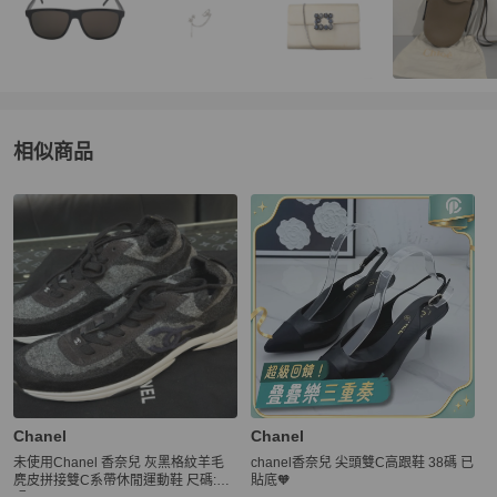
相似商品
更多相似
Chanel
女鞋
推薦精品
Chanel
Chanel
未使用Chanel 香奈兒 灰黑格紋羊毛
chanel香奈兒 尖頭雙C高跟鞋 38碼 已
麂皮拼接雙C系帶休閒運動鞋 尺碼:39
貼底🧡