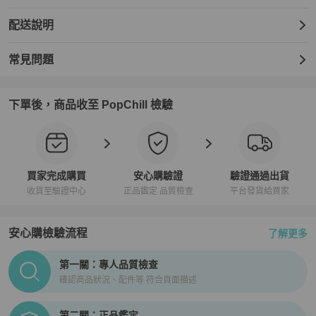
配送說明
常見問題
下單後，商品收至 PopChill 檢驗
買家完成購買
安心購驗證
驗證通過出貨
收貨至驗證中心
正品鑑定 品質檢查
平台發貨給買家
安心購檢驗流程
了解更多
PopChill拍拍圈正品驗證、安心購檢驗流程介紹
第一關：專人品質檢查
確認商品狀況、配件等 符合頁面描述
第二關：正品鑑定