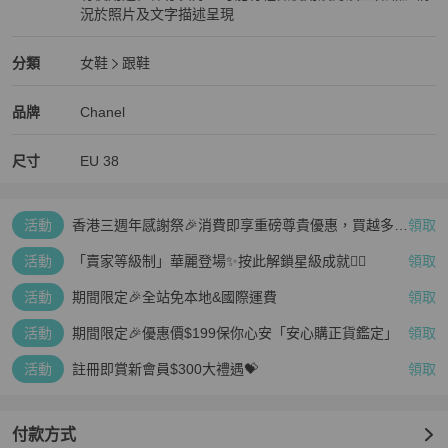
況於照片及文字描述呈現
狀況良好
Chanel
女鞋
分類資訊
分類
女鞋
跟鞋
女鞋
/
跟鞋
推薦
Chanel
Chanel
精品
推薦清單
女鞋
品牌介紹
品牌
Chanel
尺寸
EU
38
活動
香港三週年感謝祭🎉消費即享重磅尊貴優惠，買越多、
領取
疊越多、賺越多🤑
活動
「賣家等級制」華麗登場✨按此解鎖星級成就👆🏻
領取
活動
期間限定🎉全站免本地&國際運費
領取
活動
期間限定🎉優惠價$199保你心安「安心購正貨鑑定」
領取
活動
註冊即賞新會員$300大禮遇💝
領取
付款方式