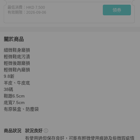
最低消費：
HKD 7,500
領券
有效期限：
2026-09-06
關於商品
關於
細微鞋身磨損

Chanel 羊皮拼色雙C Logo後系帶鞋高跟鞋38碼
商品詳情
輕微鞋底污漬

輕微後跟磨損

輕微鞋內磨損

9.8新

羊皮、牛皮底

38碼

鞋跟6.5cm

底寬7.5cm

有原裝盒、防塵袋
Chanel
女鞋
商品狀態與細節
商品狀況
狀況良好
有使用過但保存良好，可能有輕微使用痕跡及些微瑕疵情