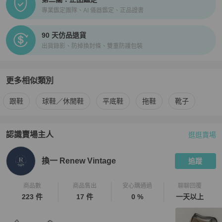
專業鑑定團隊、AI 儀器鑑定、正品證書
90 天仿品退貨
出貨錄影、防掉換封條、雙重防護包裝
更多相似類別
更多
Chanel
女鞋
相似商品推薦
跟鞋
球鞋／休閒鞋
平底鞋
拖鞋
靴子
認識賣場主人
逛逛賣場
PopChill 拍拍圈嚴選賣家
換一 Renew Vintage
介紹
換一 Renew Vintage
追蹤
商品數
商品售出
安心購通過
聊聊回覆
223 件
17 件
0 %
一天以上