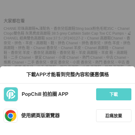
大家都在看
CHANE 珍珠高跟鞋👠淺駝色
、
香奈兒低跟鞋Sling back粉色毛呢35C
、
Chanel
Clogo雙色鞋 灰黑麂皮高跟鞋 38.5 grey Calfskin Satin Cap Toe CC Pumps
、
🍒
CHANEL 經典雙色高跟鞋 size:37.5 / 2F240127-2
、
Chanel 高跟鞋
Chanel
、
香
奈兒
、
拼色
、
羊皮
、
高跟鞋
、
鞋
、
拼色 Chanel
、
拼色 香奈兒
、
拼色 羊皮
、
拼色
高跟鞋
、
拼色 鞋
、
Chanel 香奈兒
、
Chanel 羊皮
、
Chanel 高跟鞋
、
Chanel
鞋
、
香奈兒 羊皮
、
香奈兒 高跟鞋
、
香奈兒 鞋
、
羊皮 高跟鞋
、
羊皮 鞋
、
高跟鞋
鞋
、
二手 Chanel
、
便宜 Chanel
、
小資 Chanel
、
熱門 Chanel
、
中古 Chanel
、
推薦 Chanel
、
二手 香奈兒
、
便宜 香奈兒
、
小資 香奈兒
、
熱門 香奈兒
、
中古 香
奈兒
、
推薦 香奈兒
、
二手 高跟鞋
、
便宜 高跟鞋
、
小資 高跟鞋
、
熱門 高跟鞋
、
中
古 高跟鞋
、
推薦 高跟鞋
、
二手 鞋
、
便宜 鞋
、
小資 鞋
、
熱門 鞋
、
中古 鞋
、
推薦
下載APP才能看到完整內容和優惠價格
鞋
PopChill 拍拍圈 APP
下載
上架
使用網頁版瀏覽器
忍痛放棄
議價
不可購買