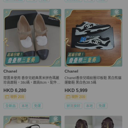
Chanel
Chanel
閒置未使用 香奈兒經典黑米拼色瑪麗
Chanel香奈兒暗紋壓印板鞋 黑白熊貓
珍高跟鞋，38c碼，跟高8cm，配件防
運動鞋 黑白色38.5碼
塵袋盒子。🧡
HKD 6,280
HKD 5,999
現折 200
現折 200
全新品
本地
免運
狀況良好
本地
免運