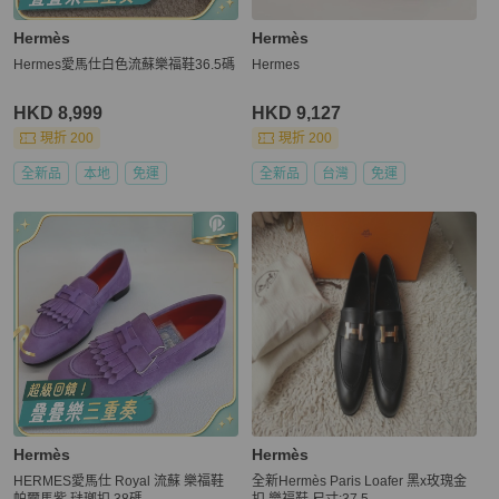
Hermès
Hermès
Hermes愛馬仕白色流蘇樂福鞋36.5碼
Hermes
HKD 8,999
HKD 9,127
現折 200
現折 200
全新品
本地
免運
全新品
台灣
免運
Hermès
Hermès
HERMES愛馬仕 Royal 流蘇 樂福鞋
全新Hermès Paris Loafer 黑x玫瑰金
帕爾馬紫 琺瑯扣 38碼
扣 樂福鞋 尺寸:37.5