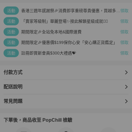
活動
香港三週年感謝祭🎉消費即享重磅尊貴優惠，買越多、
領取
疊越多、賺越多🤑
活動
「賣家等級制」華麗登場✨按此解鎖星級成就👆🏻
領取
活動
期間限定🎉全站免本地&國際運費
領取
活動
期間限定🎉優惠價$199保你心安「安心購正貨鑑定」
領取
活動
註冊即賞新會員$300大禮遇💝
領取
付款方式
配送說明
常見問題
下單後，商品收至 PopChill 檢驗