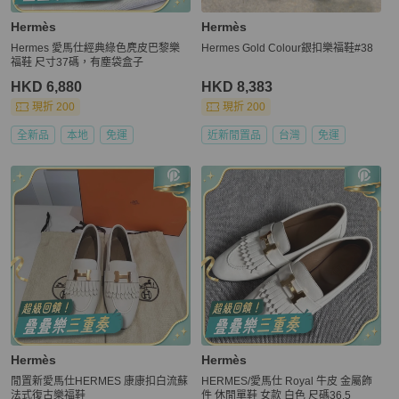
Hermès
Hermès
Hermes 愛馬仕經典綠色麂皮巴黎樂
Hermes Gold Colour銀扣樂福鞋#38
福鞋 尺寸37碼，有塵袋盒子
HKD 6,880
HKD 8,383
現折 200
現折 200
全新品
本地
免運
近新閒置品
台灣
免運
Hermès
Hermès
閒置新愛馬仕HERMES 康康扣白流蘇
HERMES/愛馬仕 Royal 牛皮 金屬飾
法式復古樂福鞋
件 休閒單鞋 女款 白色 尺碼36.5