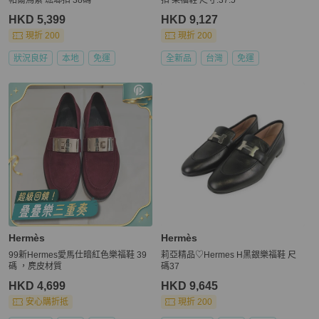
HKD 5,399
HKD 9,127
現折 200
現折 200
狀況良好
本地
免運
全新品
台灣
免運
Hermès
Hermès
99新Hermes愛馬仕暗紅色樂福鞋 39
莉亞精品♡Hermes H黑銀樂福鞋 尺
碼 ，麂皮材質
碼37
HKD 4,699
HKD 9,645
安心購折抵
現折 200