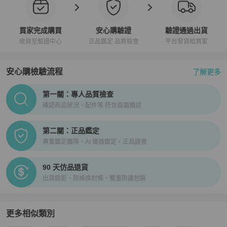
買家完成購買
安心購驗證
驗證通過出貨
收貨至驗證中心
正品鑑定 品質檢查
平台發貨給買家
安心購檢驗流程
了解更多
PopChill拍拍圈正品驗證、安心購檢驗流程介紹
第一關：專人品質檢查
確認商品狀況、配件等 符合頁面描述
第二關：正品鑑定
專業鑑定團隊、AI 儀器鑑定、正品證書
90 天仿品退貨
出貨錄影、防掉換封條、雙重防護包裝
更多相似類別