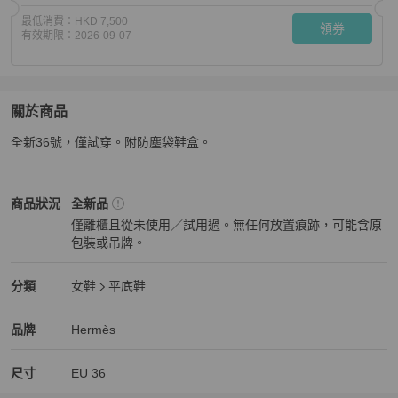
最低消費：
HKD 7,500
領券
有效期限：
2026-09-07
關於商品
關於
全新36號，僅試穿。附防塵袋鞋盒。
全新 Hermes Paris 樂福鞋）
商品詳情與購買須知
Hermès
女鞋
商品狀態與細節
商品狀況
全新品
僅離櫃且從未使用／試用過。無任何放置痕跡，可能含原
包裝或吊牌。
全新品
Hermès
女鞋
分類資訊
分類
女鞋
平底鞋
女鞋
/
平底鞋
推薦
Hermès
Hermès
精品
推薦清單
女鞋
品牌介紹
品牌
Hermès
尺寸
EU
36