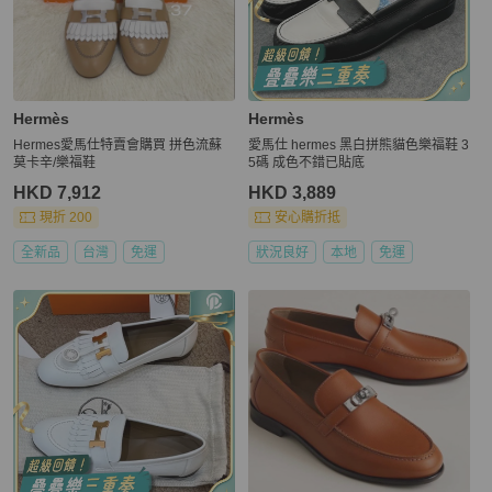
Hermès
Hermès
Hermes愛馬仕特賣會購買 拼色流蘇
愛馬仕 hermes 黑白拼熊貓色樂福鞋 3
莫卡辛/樂福鞋
5碼 成色不錯已貼底
HKD 7,912
HKD 3,889
現折 200
安心購折抵
全新品
台灣
免運
狀況良好
本地
免運