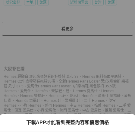
狀況良好
本地
免運
近新閒置品
台灣
免運
看更多
大家都在看
Hermes 超顯白 穿起來很好看的娃娃鞋 真心 38
、
Hermes 麻料布面平底鞋
、
Hermes Oz牛皮穆勒鞋拖鞋38碼
、
全新Hermès Paris Loafer 黑x玫瑰金扣 樂福
鞋 尺寸:37.5
、
愛馬仕Hermès Paris loafer H扣樂福鞋 黑色銀扣 35.5號
Hermes
、
愛馬仕
、
Hermès
、
樂福鞋
、
鞋
、
Hermes 愛馬仕
、
Hermes
Hermès
、
Hermes 樂福鞋
、
Hermes 鞋
、
愛馬仕 Hermès
、
愛馬仕 樂福鞋
、
愛馬
仕 鞋
、
Hermès 樂福鞋
、
Hermès 鞋
、
樂福鞋 鞋
、
二手 Hermes
、
便宜
Hermes
、
小資 Hermes
、
熱門 Hermes
、
中古 Hermes
、
推薦 Hermes
、
二手 愛
馬仕
、
便宜 愛馬仕
、
小資 愛馬仕
、
熱門 愛馬仕
、
中古 愛馬仕
、
推薦 愛馬仕
、
二
手 Hermès
、
便宜 Hermès
、
小資 Hermès
、
熱門 Hermès
、
中古 Hermès
、
推薦
Hermès
、
二手 樂福鞋
、
便宜 樂福鞋
、
小資 樂福鞋
、
熱門 樂福鞋
、
中古 樂福
下載APP才能看到完整內容和優惠價格
鞋
、
推薦 樂福鞋
、
二手 鞋
、
便宜 鞋
、
小資 鞋
、
熱門 鞋
、
中古 鞋
、
推薦 鞋