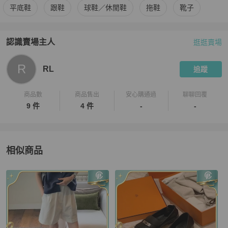
更多
Hermès
女鞋
相似商品推薦
平底鞋
跟鞋
球鞋／休閒鞋
拖鞋
靴子
認識賣場主人
逛逛賣場
PopChill 拍拍圈嚴選賣家
RL
介紹
R
RL
追蹤
商品數
商品售出
安心購通過
聊聊回覆
9 件
4 件
-
-
相似商品
更多相似
Hermès
女鞋
推薦精品