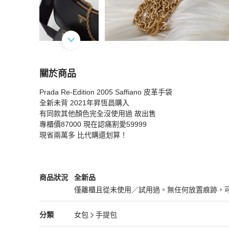
關於商品
關於
Prada Re-Edition 2005 Saffiano 皮革手袋

買到賺到 全新熱門款金鏈皮革多功能三件組Prada Re-Ed
全新未背 2021年昇恆昌購入

有同款其他顏色完全沒使用過 故出售

專櫃價87000 現在認痛割愛59999

現省兩萬多 比代購還划算！
Prada
女包
商品狀態與細節
商品狀況
全新品
僅離櫃且從未使用／試用過。無任何放置痕跡，
全新品
Prada
女包
分類資訊
分類
女包
手提包
女包
/
手提包
推薦