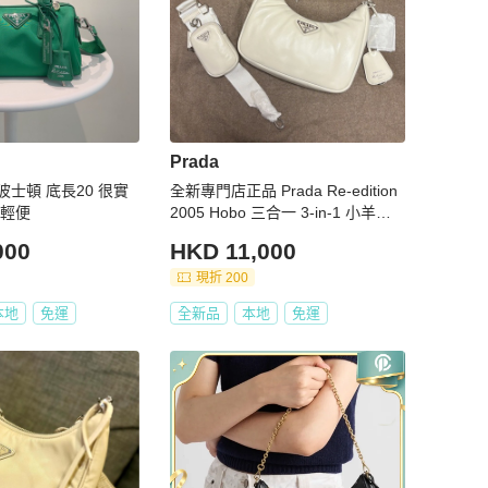
Prada
一波士頓 底長20 很實
全新專門店正品 Prada Re-edition
很輕便
2005 Hobo 三合一 3-in-1 小羊皮
軟皮 Padded 米白色 奶白色
000
HKD 11,000
現折 200
本地
免運
全新品
本地
免運