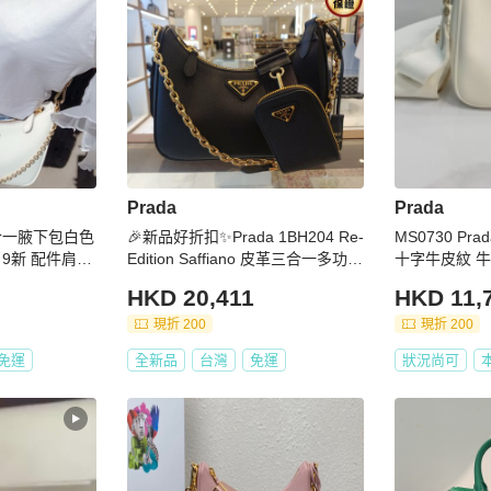
Prada
Prada
o三合一腋下包白色
🎉新品好折扣✨Prada 1BH204 Re-
MS0730 Pr
.5 9新 配件肩帶
Edition Saffiano 皮革三合一多功能
十字牛皮紋 牛
包 黑色
白色 金扣 Re-ed
HKD 20,411
HKD 11,
o Leather Bag
GHW
現折 200
現折 200
免運
全新品
台灣
免運
狀況尚可