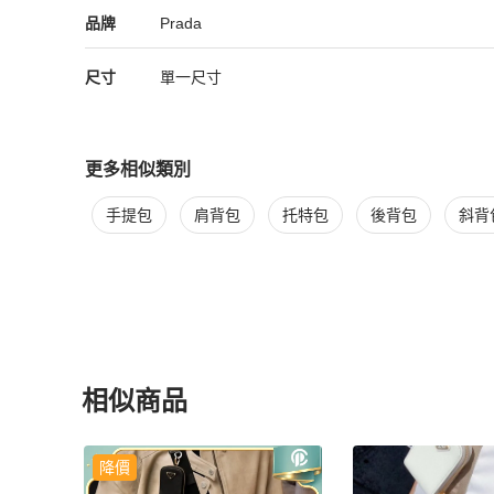
Prada
Prada
精品
推薦清單
女包
品牌介紹
品牌
Prada
尺寸
單一尺寸
更多相似類別
更多
Prada
女包
相似商品推薦
手提包
肩背包
托特包
後背包
斜背
相似商品
更多相似
Prada
女包
推薦精品
降價