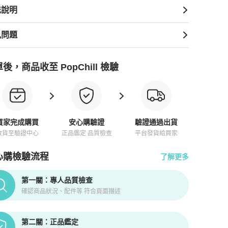
送說明
見問題
後，商品收至 PopChill 檢驗
買家完成購買
安心購驗證
驗證通過出貨
收貨至驗證中心
正品鑑定 品質檢查
平台發貨給買家
心購檢驗流程
了解更多
pChill拍拍圈正品驗證、安心購檢驗流程介紹
第一關：專人品質檢查
確認商品狀況、配件等 符合頁面描述
第二關：正品鑑定