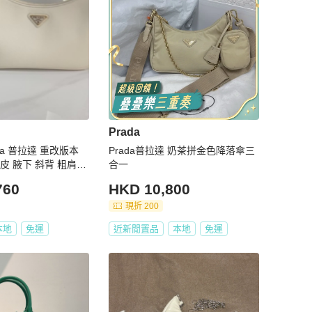
Prada
ada 普拉達 重改版本
Prada普拉達 奶茶拼金色降落傘三
皮 腋下 斜背 粗肩帶
合一
ition 2005 Saffian
760
HKD 10,800
 with Strap White x
現折 200
本地
免運
近新閒置品
本地
免運