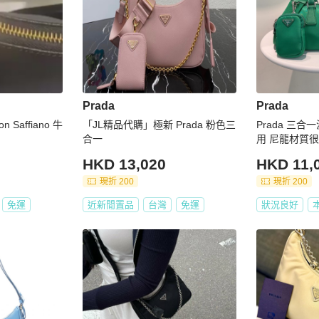
Prada
Prada
ion Saffiano 牛
「JL精品代購」極新 Prada 粉色三
Prada 三合
合一
用 尼龍材質
HKD 13,020
HKD 11,
現折 200
現折 200
免運
近新閒置品
台灣
免運
狀況良好