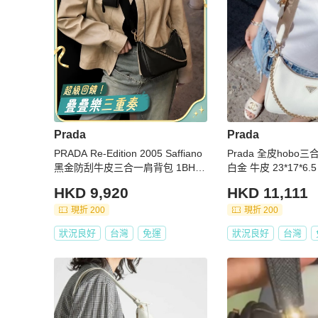
Prada
Prada
PRADA Re-Edition 2005 Saffiano
Prada 全皮hob
黑金防刮牛皮三合一肩背包 1BH20
白金 牛皮 23*17*6
4 酷颯時髦天菜 🖤
鏈條 子包 塵袋
HKD 9,920
HKD 11,111
現折 200
現折 200
狀況良好
台灣
免運
狀況良好
台灣