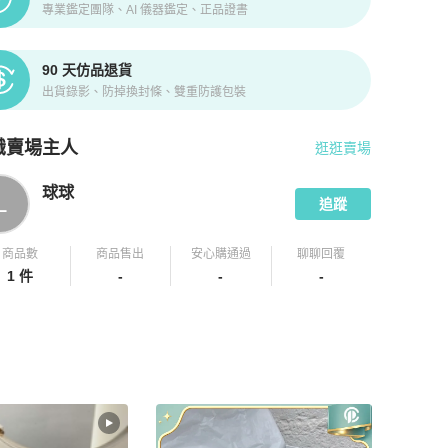
專業鑑定團隊、AI 儀器鑑定、正品證書
90 天仿品退貨
出貨錄影、防掉換封條、雙重防護包裝
識賣場主人
逛逛賣場
pChill 拍拍圈嚴選賣家
球球
介紹
球球
L
追蹤
商品數
商品售出
安心購通過
聊聊回覆
1 件
-
-
-