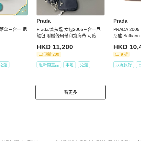
Prada
Prada
05降落傘三合一 尼
Prada/普拉達 女包2005三合一尼
PRADA 200
龍包 附鏈條肩帶和寬肩帶 可腋下
尼龍 Saffia
單肩斜挎 有可拆卸零錢包
HKD 11,200
HKD 10,
現折 200
9 折
免運
近新閒置品
本地
免運
狀況良好
看更多