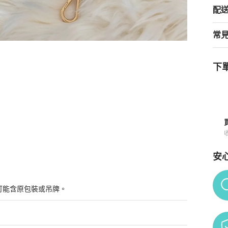
配
常
下單
ition 2005 Saffiano
商品詳情與購買須知
安
Po
可能含原包裝或吊牌。