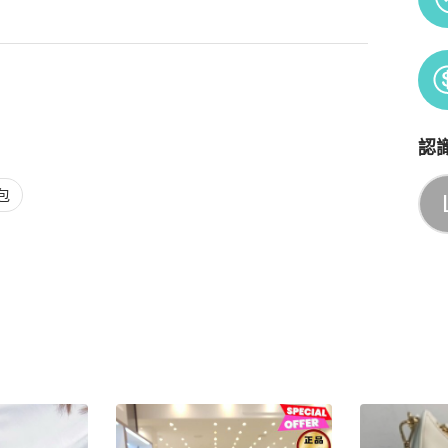
認
Po
包