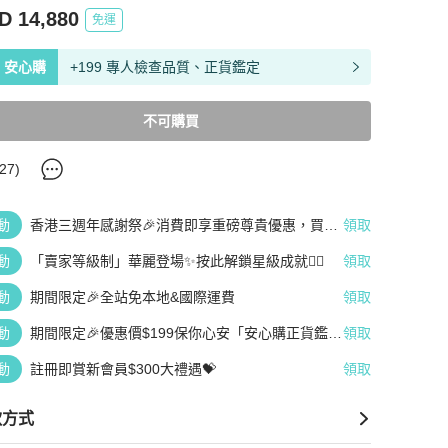
D 14,880
免運
安心購
+199 專人檢查品質、正貨鑑定
不可購買
27
)
動
香港三週年感謝祭🎉消費即享重磅尊貴優惠，買越
領取
多、疊越多、賺越多🤑
動
「賣家等級制」華麗登場✨按此解鎖星級成就👆🏻
領取
動
期間限定🎉全站免本地&國際運費
領取
動
期間限定🎉優惠價$199保你心安「安心購正貨鑑
領取
定」
動
註冊即賞新會員$300大禮遇💝
領取
款方式