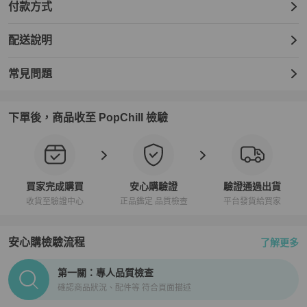
付款方式
配送說明
常見問題
下單後，商品收至 PopChill 檢驗
買家完成購買
安心購驗證
驗證通過出貨
收貨至驗證中心
正品鑑定 品質檢查
平台發貨給買家
安心購檢驗流程
了解更多
PopChill拍拍圈正品驗證、安心購檢驗流程介紹
第一關：專人品質檢查
確認商品狀況、配件等 符合頁面描述