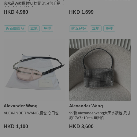
嵌水晶W徽標封扣 棉質 流浪包手提單
肩包 女款 淺靛藍色
HKD 4,980
HKD 1,699
近新閒置品
本地
免運
狀況良好
本地
免運
Alexander Wang
Alexander Wang
ALEXANDER WANG 腰包 心口包
99新 alexanderwang大王水鑽包 尺寸
約17×7×10cm 無附件
HKD 1,100
HKD 3,600