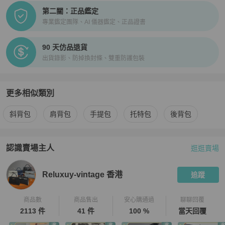
第二關：正品鑑定
專業鑑定團隊、AI 儀器鑑定、正品證書
90 天仿品退貨
出貨錄影、防掉換封條、雙重防護包裝
更多相似類別
更多
Alexander Wang
女包
相似商品推薦
斜背包
肩背包
手提包
托特包
後背包
認識賣場主人
逛逛賣場
PopChill 拍拍圈嚴選賣家
Reluxuy-vintage 香港
介紹
Reluxuy-vintage 香港
追蹤
商品數
商品售出
安心購通過
聊聊回覆
2113 件
41 件
100 %
當天回覆