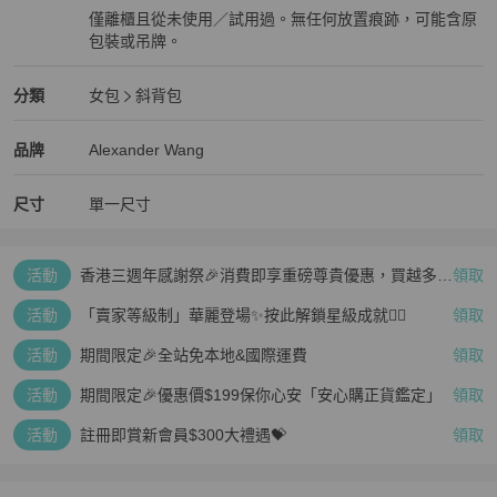
僅離櫃且從未使用／試用過。無任何放置痕跡，可能含原
包裝或吊牌。
全新品
Alexander Wang
女包
分類資訊
分類
女包
斜背包
女包
/
斜背包
推薦
Alexander Wang
Alexander Wang
精品
推薦清單
女包
品牌介紹
品牌
Alexander Wang
尺寸
單一尺寸
活動
香港三週年感謝祭🎉消費即享重磅尊貴優惠，買越多、
領取
疊越多、賺越多🤑
活動
「賣家等級制」華麗登場✨按此解鎖星級成就👆🏻
領取
活動
期間限定🎉全站免本地&國際運費
領取
活動
期間限定🎉優惠價$199保你心安「安心購正貨鑑定」
領取
活動
註冊即賞新會員$300大禮遇💝
領取