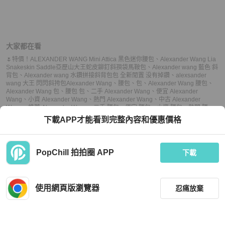
大家都在看
🌷特價！ALEXANDER WANG Mini Attica 黑色迷你腰包
、
Alexander Wang Lia
Snakeskin Saddle亞歷山大王蛇皮鉚釘斜孭袋馬鞍包
、
Alexander wang 藍色 斜
背包
、
Alexander wang 水鑽拼接斜背包包 全新閒置 没有掉鑽
、
alexsander
wang 大王 閃閃斜挎包
Alexander Wang
、
腰包
、
包
、
Alexander Wang 腰包
、
Alexander Wang 包
、
腰包 包
、
二手 Alexander Wang
、
便宜 Alexander
Wang
、
小資 Alexander Wang
、
熱門 Alexander Wang
、
中古 Alexander
Wang
、
推薦 Alexander Wang
、
二手 腰包
、
便宜 腰包
、
小資 腰包
、
熱門 腰
包
、
中古 腰包
、
推薦 腰包
、
二手 包
、
便宜 包
、
小資 包
、
熱門 包
、
中古 包
、
推
下載APP才能看到完整內容和優惠價格
薦 包
PopChill 拍拍圈 APP
下載
上架
使用網頁版瀏覽器
忍痛放棄
議價
購買
收藏
(
5
)
聊聊