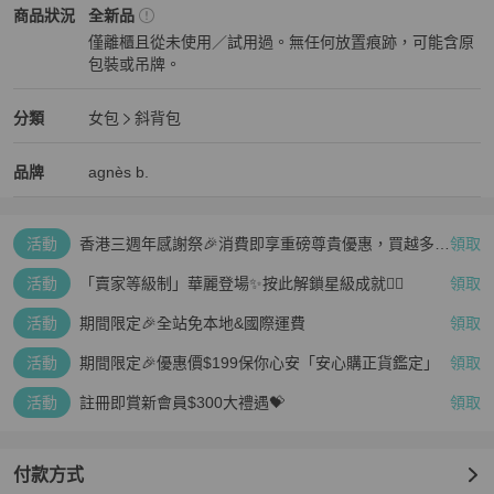
agnès b.
女包
商品狀態與細節
商品狀況
全新品
僅離櫃且從未使用／試用過。無任何放置痕跡，可能含原
包裝或吊牌。
全新品
agnès b.
女包
分類資訊
分類
女包
斜背包
女包
/
斜背包
推薦
agnès b.
agnès b.
精品
推薦清單
女包
品牌介紹
品牌
agnès b.
活動
香港三週年感謝祭🎉消費即享重磅尊貴優惠，買越多、
領取
疊越多、賺越多🤑
活動
「賣家等級制」華麗登場✨按此解鎖星級成就👆🏻
領取
活動
期間限定🎉全站免本地&國際運費
領取
活動
期間限定🎉優惠價$199保你心安「安心購正貨鑑定」
領取
活動
註冊即賞新會員$300大禮遇💝
領取
付款方式