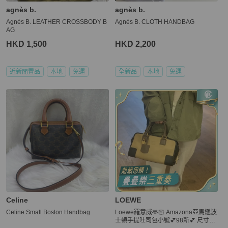
agnès b.
agnès b.
Agnès B. LEATHER CROSSBODY B
Agnès B. CLOTH HANDBAG
AG
HKD 1,500
HKD 2,200
近新閒置品
本地
免運
全新品
本地
免運
Celine
LOEWE
Celine Small Boston Handbag
Loewe羅意威🫶🏻 Amazona亞馬遜波
士頓手提吐司包小號💕98新💕 尺寸：