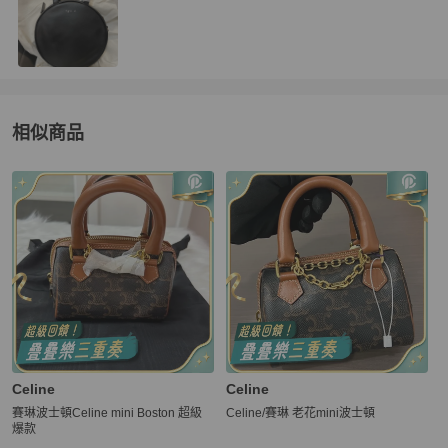
相似商品
更多相似
agnès b.
女包
推薦精品
Celine
Celine
賽琳波士頓Celine mini Boston 超級
Celine/賽琳 老花mini波士頓
爆款