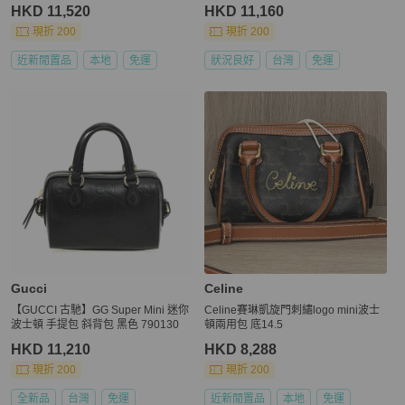
28*17*13
HKD 11,520
HKD 11,160
現折 200
現折 200
近新閒置品
本地
免運
狀況良好
台灣
免運
Gucci
Celine
【GUCCI 古馳】GG Super Mini 迷你
Celine賽琳凱旋門刺繡logo mini波士
波士頓 手提包 斜背包 黑色 790130
頓兩用包 底14.5
HKD 11,210
HKD 8,288
現折 200
現折 200
全新品
台灣
免運
近新閒置品
本地
免運