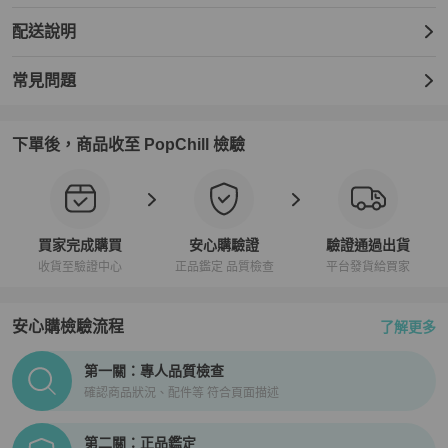
配送說明
常見問題
下單後，商品收至 PopChill 檢驗
買家完成購買
安心購驗證
驗證通過出貨
收貨至驗證中心
正品鑑定 品質檢查
平台發貨給買家
安心購檢驗流程
了解更多
PopChill拍拍圈正品驗證、安心購檢驗流程介紹
第一關：專人品質檢查
確認商品狀況、配件等 符合頁面描述
第二關：正品鑑定