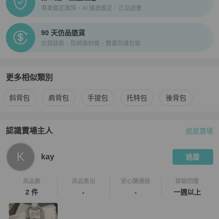
專業鑑定團隊、AI 儀器鑑定、正品證書
90 天仿品退貨
出貨錄影、防掉換封條、雙重防護包裝
更多相似類別
更多
agnès b.
女包
相似商品推薦
斜背包
肩背包
手提包
托特包
後背包
認識賣場主人
逛逛賣場
PopChill 拍拍圈嚴選賣家
kay
介紹
K
kay
追蹤
商品數
商品售出
安心購通過
聊聊回覆
2 件
-
-
一週以上