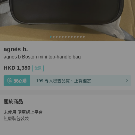
agnès b.
agnes b Boston mini top-handle bag
HKD 1,380
免運
安心購
+199 專人檢查品質、正貨鑑定
關於商品
關於
未使用 購至網上平台 

agnes b Boston mini top-handle bag
商品詳情與購買須知
無原裝包裝袋