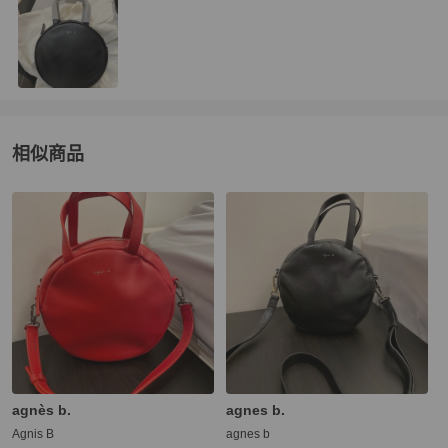
相似商品
更多相似
agnès b.
女包
推薦精品
agnès b.
agnes b.
Agnis B
agnes b