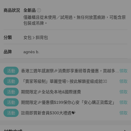
agnès b.
女包
商品狀態與細節
商品狀況
全新品
僅離櫃且從未使用／試用過。無任何放置痕跡，可能含原
包裝或吊牌。
全新品
agnès b.
女包
分類資訊
分類
女包
斜背包
女包
/
斜背包
推薦
agnès b.
agnès b.
精品
推薦清單
女包
品牌介紹
品牌
agnès b.
活動
香港三週年感謝祭🎉消費即享重磅尊貴優惠，買越多、
領取
疊越多、賺越多🤑
活動
「賣家等級制」華麗登場✨按此解鎖星級成就👆🏻
領取
活動
期間限定🎉全站免本地&國際運費
領取
活動
期間限定🎉優惠價$199保你心安「安心購正貨鑑定」
領取
活動
註冊即賞新會員$300大禮遇💝
領取