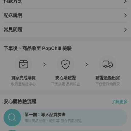
付款方式
配送說明
常見問題
下單後，商品收至 PopChill 檢驗
買家完成購買
安心購驗證
驗證通過出貨
收貨至驗證中心
正品鑑定 品質檢查
平台發貨給買家
安心購檢驗流程
了解更多
PopChill拍拍圈正品驗證、安心購檢驗流程介紹
第一關：專人品質檢查
確認商品狀況、配件等 符合頁面描述