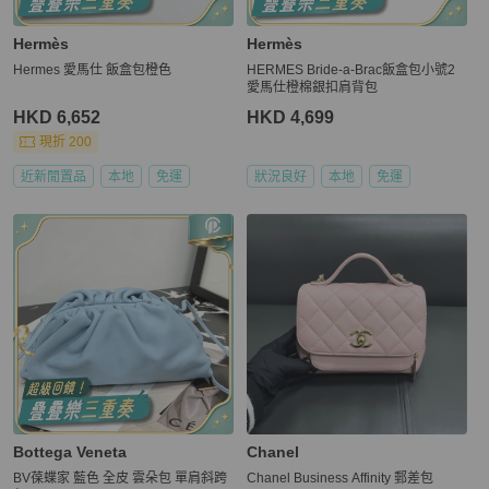
Hermès
Hermès
Hermes 愛馬仕 飯盒包橙色
HERMES Bride-a-Brac飯盒包小號2
愛馬仕橙棉銀扣肩背包
HKD 6,652
HKD 4,699
現折 200
近新閒置品
本地
免運
狀況良好
本地
免運
Bottega Veneta
Chanel
BV葆蝶家 藍色 全皮 雲朵包 單肩斜跨
Chanel Business Affinity 郵差包