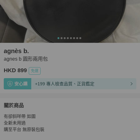
agnès b.
agnes b 圓形兩用包
HKD 899
免運
安心購
+199 專人檢查品質、正貨鑑定
關於商品
關於
有卻斜咩帶 如圖

agnes b 圓形兩用包
商品詳情與購買須知
全新未用過 

購至平台 無原裝包裝