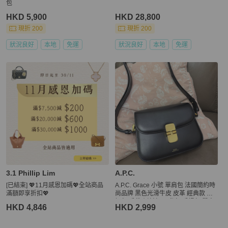
包
HKD 5,900
HKD 28,800
現折 200
現折 200
狀況良好
本地
免運
狀況良好
本地
免運
3.1 Phillip Lim
A.P.C.
[已結束] 💖11月感恩加碼💖全站商品
A.P.C. Grace 小號 單肩包 法國簡約時
滿額即享折扣💖
尚品牌 黑色光滑牛皮 皮革 經典款 空
姐包 手袋 側斜包 孭背包 手提包 單肩
HKD 4,846
HKD 2,999
包 包包 沙漏包 A.P.C. Grace bag blac
k box leather