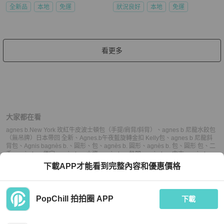
全新品
本地
免運
狀況良好
本地
免運
看更多
大家都在看
agnes b.New York 玫紅牛皮波士頓包（手提/肩背/斜背）
、
agnes b 尼龍水餃包
（無吊牌）日本帶回 全新
、
Agnes.b午夜藍旋轉金扣 Kelly包
、
agnes b 尼龍斜
背包
、
Agnis b
agnès b.
、
圓形
、
包
、
agnès b. 圓形
、
agnès b. 包
、
圓形 包
、
二
手 agnès b.
、
便宜 agnès b.
、
小資 agnès b.
、
熱門 agnès b.
、
中古 agnès b.
、
推薦 agnès b.
、
二手 圓形
、
便宜 圓形
、
小資 圓形
、
熱門 圓形
、
中古 圓形
、
推
下載APP才能看到完整內容和優惠價格
薦 圓形
、
二手 包
、
便宜 包
、
小資 包
、
熱門 包
、
中古 包
、
推薦 包
PopChill 拍拍圈 APP
下載