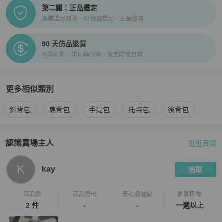
第二關：正品鑑定
專業鑑定團隊、AI 儀器鑑定、正品證書
90 天仿品退貨
出貨錄影、防掉換封條、雙重防護包裝
更多相似類別
更多
agnès b.
女包
相似商品推薦
斜背包
肩背包
手提包
托特包
後背包
認識賣場主人
逛逛賣場
PopChill 拍拍圈嚴選賣家
kay
介紹
K
kay
追蹤
商品數
商品售出
安心購通過
聊聊回覆
2 件
-
-
一週以上