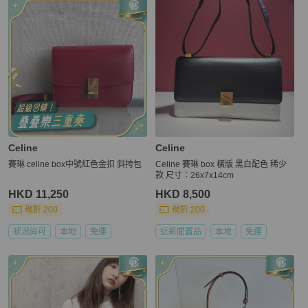
Celine
Celine
賽琳 celine box中號紅色金扣 斜挎包
Celine 賽琳 box 橫版 黑白配色 稀少
款 尺寸：26x7x14cm
HKD 11,250
HKD 8,500
現折 200
現折 200
狀況尚可
本地
免運
近新閒置品
本地
免運