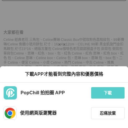
大家都在看
Celine 經典老花 三角包
、
Celine賽琳 Classic Box中號玫粉色荔枝紋包
、
99新賽
琳/Celine 焦糖小號月餅包 尺寸：16✖️4✖️12cm
、
CELINE 98新 黑金凱旋門金扣
馬鞍包 尺寸23*16
、
絕版古董包 Celine咖啡色老花甜甜圈盒子包 斜背包 側背包
單肩包
Celine
、
思琳
、
紅色
、
box
、
包
、
紅色 Celine
、
紅色 思琳
、
紅色 box
、
紅
色 包
、
Celine 思琳
、
Celine box
、
Celine 包
、
思琳 box
、
思琳 包
、
box 包
、
二
手 Celine
、
便宜 Celine
、
小資 Celine
、
熱門 Celine
、
中古 Celine
、
推薦
Celine
、
二手 思琳
、
便宜 思琳
、
小資 思琳
、
熱門 思琳
、
中古 思琳
、
推薦 思
琳
、
二手 box
、
便宜 box
、
小資 box
、
熱門 box
、
中古 box
、
推薦 box
、
二手
下載APP才能看到完整內容和優惠價格
包
、
便宜 包
、
小資 包
、
熱門 包
、
中古 包
、
推薦 包
PopChill 拍拍圈 APP
下載
上架
使用網頁版瀏覽器
忍痛放棄