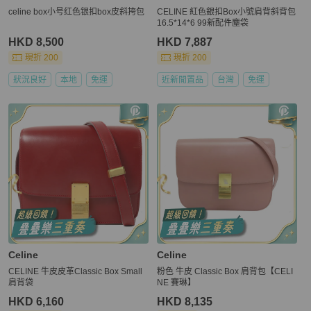
celine box小号红色银扣box皮斜挎包
CELINE 紅色銀扣Box小號肩背斜背包
16.5*14*6 99新配件塵袋
HKD 8,500
HKD 7,887
現折 200
現折 200
狀況良好
本地
免運
近新閒置品
台灣
免運
Celine
Celine
CELINE 牛皮皮革Classic Box Small
粉色 牛皮 Classic Box 肩背包【CELI
肩背袋
NE 賽琳】
HKD 6,160
HKD 8,135