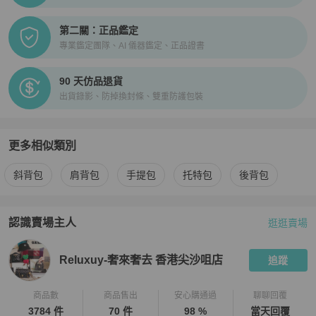
第二關：正品鑑定
專業鑑定團隊、AI 儀器鑑定、正品證書
90 天仿品退貨
出貨錄影、防掉換封條、雙重防護包裝
更多相似類別
更多
Celine
女包
相似商品推薦
斜背包
肩背包
手提包
托特包
後背包
認識賣場主人
逛逛賣場
PopChill 拍拍圈嚴選賣家
Reluxuy-奢來奢去 香港尖沙咀店
介
Reluxuy-奢來奢去 香港尖沙咀店
追蹤
商品數
商品售出
安心購通過
聊聊回覆
3784 件
70 件
98 %
當天回覆