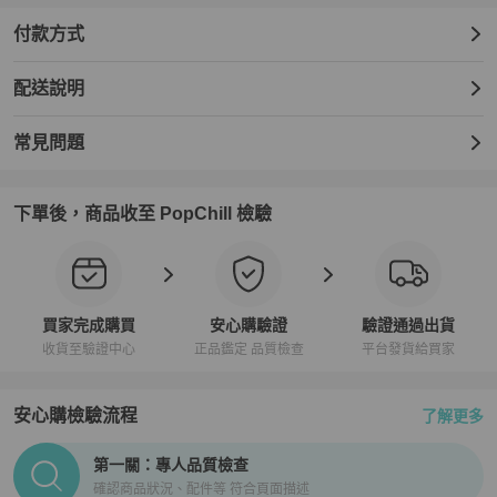
付款方式
配送說明
常見問題
下單後，商品收至 PopChill 檢驗
買家完成購買
安心購驗證
驗證通過出貨
收貨至驗證中心
正品鑑定 品質檢查
平台發貨給買家
安心購檢驗流程
了解更多
PopChill拍拍圈正品驗證、安心購檢驗流程介紹
第一關：專人品質檢查
確認商品狀況、配件等 符合頁面描述