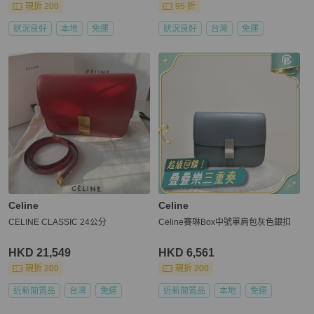
現折 200
95 折
狀況良好
本地
免運
狀況良好
台灣
免運
Celine
Celine
CELINE CLASSIC 24公分
Celine賽琳Box中號單肩包灰色銀扣
HKD 21,549
HKD 6,561
現折 200
現折 200
近新閒置品
台灣
免運
近新閒置品
本地
免運