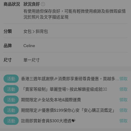
Celine
女包
商品狀態與細節
商品狀況
狀況良好
有使用過但保存良好，可能有輕微使用痕跡及些微瑕疵情
況於照片及文字描述呈現
狀況良好
Celine
女包
分類資訊
分類
女包
斜背包
女包
/
斜背包
推薦
Celine
Celine
精品
推薦清單
女包
品牌介紹
品牌
Celine
尺寸
單一尺寸
活動
香港三週年感謝祭🎉消費即享重磅尊貴優惠，買越多、
領取
疊越多、賺越多🤑
活動
「賣家等級制」華麗登場✨按此解鎖星級成就👆🏻
領取
活動
期間限定🎉全站免本地&國際運費
領取
活動
期間限定🎉優惠價$199保你心安「安心購正貨鑑定」
領取
活動
註冊即賞新會員$300大禮遇💝
領取