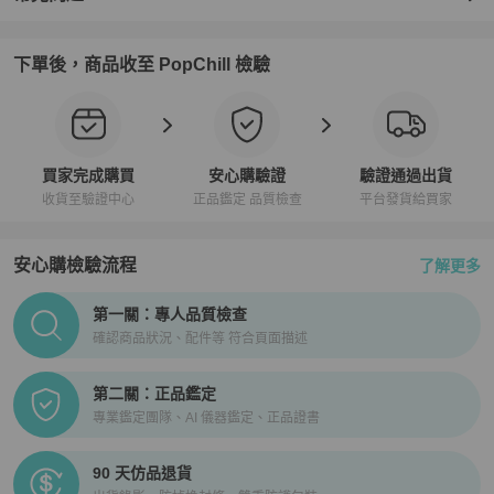
下單後，商品收至 PopChill 檢驗
買家完成購買
安心購驗證
驗證通過出貨
收貨至驗證中心
正品鑑定 品質檢查
平台發貨給買家
安心購檢驗流程
了解更多
PopChill拍拍圈正品驗證、安心購檢驗流程介紹
第一關：專人品質檢查
確認商品狀況、配件等 符合頁面描述
第二關：正品鑑定
專業鑑定團隊、AI 儀器鑑定、正品證書
90 天仿品退貨