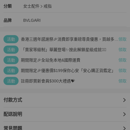
BVLGARI
女士配件
分類資訊
分類
女士配件
戒指
女士配件
/
戒指
推薦
BVLGARI
BVLGARI
精品
推薦清單
女士配件
品牌介紹
品牌
BVLGARI
活動
香港三週年感謝祭🎉消費即享重磅尊貴優惠，買越多、
領取
疊越多、賺越多🤑
活動
「賣家等級制」華麗登場✨按此解鎖星級成就👆🏻
領取
活動
期間限定🎉全站免本地&國際運費
領取
活動
期間限定🎉優惠價$199保你心安「安心購正貨鑑定」
領取
活動
註冊即賞新會員$300大禮遇💝
領取
付款方式
配送說明
常見問題