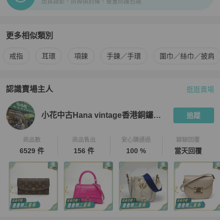
出貨錄影、防掉換封條、雙重防護包裝
更多相似類別
更多
BVLGARI
女士配件
相似商品推薦
戒指
耳環
項鍊
手鍊／手環
圍巾／絲巾／披肩
認識賣場主人
逛逛賣場
PopChill 拍拍圈嚴選賣家
小花中古Hana vintage香港銅鑼灣店
小花中古Hana vintage香港銅鑼灣店
追蹤
商品數
商品售出
安心購通過
聊聊回覆
6529 件
156 件
100 %
當天回覆