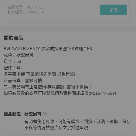
最低消費：
HKD 7,500
領券
有效期限：
2026-09-07
關於商品
關於
BVLGARI B.ZERO1彈簧戒指單圈18K玫瑰金53

BVLGARI B.ZERO1彈簧戒指單圈18K玫瑰金53
商品詳情
成色：狀況尚可

尺寸：53

配件：無

多平臺上架 下單前請先詢問 以免無貨!

正品保真，喜歡可拍！

二手商品均有正常使用/存放痕跡  售後不退換！

如果有喜歡的商品可聯繫我們看實物圖或議價(P216447699)
BVLGARI
女士配件
商品狀態與細節
商品狀況
狀況尚可
有明顯使用痕跡，可能有磨痕、刮痕、汙漬、破損、保存
不良等情況於照片及文字描述呈現
狀況尚可