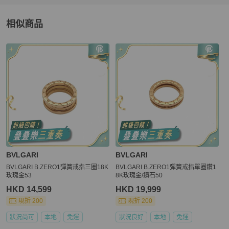
相似商品
更多相似
BVLGARI
女士配件
推薦精品
BVLGARI
BVLGARI
BVLGARI B.ZERO1彈簧戒指三圈18K
BVLGARI B.ZERO1彈簧戒指單圈鑽1
玫瑰金53
8K玫瑰金/鑽石50
HKD 14,599
HKD 19,999
現折 200
現折 200
狀況尚可
本地
免運
狀況良好
本地
免運