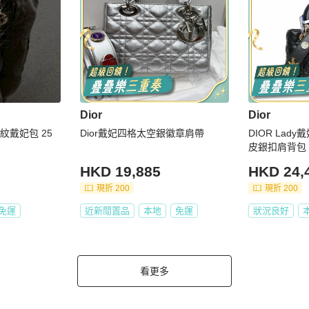
Dior
Dior
格紋戴妃包 25
Dior戴妃四格太空銀徽章肩帶
DIOR La
皮銀扣肩背包
HKD 19,885
HKD 24,
現折 200
現折 200
免運
近新閒置品
本地
免運
狀況良好
看更多