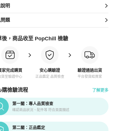
送說明
見問題
後，商品收至 PopChill 檢驗
買家完成購買
安心購驗證
驗證通過出貨
收貨至驗證中心
正品鑑定 品質檢查
平台發貨給買家
心購檢驗流程
了解更多
pChill拍拍圈正品驗證、安心購檢驗流程介紹
第一關：專人品質檢查
確認商品狀況、配件等 符合頁面描述
第二關：正品鑑定