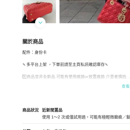
關於商品
關於
配件：身份卡

閒置近新❤️Dior迪奧 紅金羊皮金扣 四格戴妃徽章款
🍡多平台上架 ，下單前請至主頁私訊確認庫存🍡

1️⃣商品並非全新品,可能有使用痕跡or放置痕跡,介意者慎拍

2️⃣部分商品提供網圖/Ai穿搭參考,包況以實拍為主，尺寸為手
查看
Dior
女包
商品狀態與細節
商品狀況
近新閒置品
使用 1～2 次或僅試用過，可能有極輕微磨痕／
近新閒置品