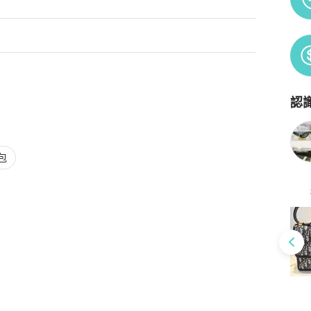
認
Po
包