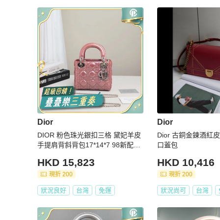
Dior
Dior
DIOR 粉色珠光銀扣三格 黛妃羊皮
Dior 古銅金鍊酒
手提肩背斜背包17*14*7 98新配件
口蓋包
塵袋購證
HKD 15,823
HKD 10,416
現折 200
現折 200
狀況良好
台灣
免運
狀況尚可
台灣