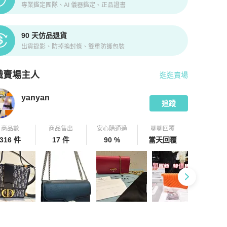
專業鑑定團隊、AI 儀器鑑定、正品證書
90 天仿品退貨
出貨錄影、防掉換封條、雙重防護包裝
識賣場主人
逛逛賣場
pChill 拍拍圈嚴選賣家
yanyan
介紹
yanyan
追蹤
商品數
商品售出
安心購通過
聊聊回覆
316 件
17 件
90 %
當天回覆