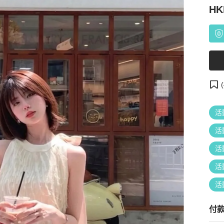
HK
(
活
活
活
活
活
付