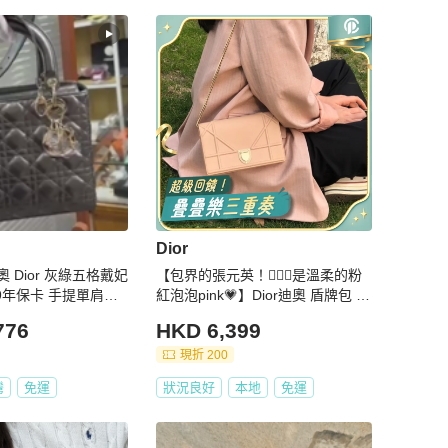
Dior
 Dior 灰綠五格戴妃
【包界的張元英！🧚🏻‍♀️是溫柔的粉
9年保卡 手提單肩斜
紅泡泡pink💗】Dior迪奧 盾牌包 鏈
條包 粉色荔枝紋
776
HKD 6,399
現折 200
灣
免運
狀況良好
本地
免運