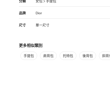
Dior
女包
分類資訊
分類
女包
手提包
女包
/
手提包
推薦
Dior
Dior
精品
推薦清單
女包
品牌介紹
品牌
Dior
尺寸
單一尺寸
更多相似類別
更多
Dior
女包
相似商品推薦
手提包
肩背包
托特包
後背包
斜背