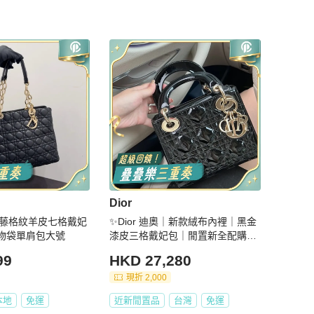
Dior
黑金藤格紋羊皮七格戴妃
✨Dior 迪奧｜新款絨布內裡｜黑金
購物袋單肩包大號
漆皮三格戴妃包｜閒置新全配購證
保卡
99
HKD 27,280
現折 2,000
本地
免運
近新閒置品
台灣
免運