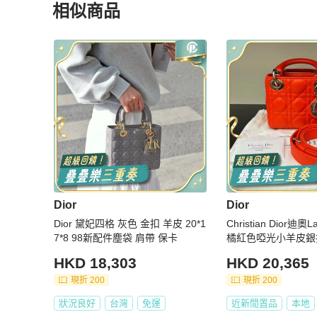
相似商品
更多相似
Dior
女包
推薦精品
Dior
Dior
Dior 黛妃四格 灰色 金扣 羊皮 20*1
Christian Dior迪奧L
7*8 98新配件塵袋 肩帶 保卡
橘紅色啞光小羊皮銀
新
HKD 18,303
HKD 20,365
現折 200
現折 200
狀況良好
台灣
免運
近新閒置品
本地