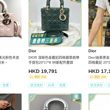
Dior
Dior
DIOR 深綠色金戴妃四格徽章肩帶
Dior/迪奥
4釐米。
手提包20*17*8 98新配件塵袋
四格戴妃 20*1
HKD 19,791
HKD 17,
現折 200
現折 200
免運
狀況良好
台灣
免運
狀況良好