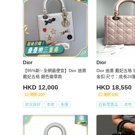
Dior
Dior
【95%新✨全網最便宜】Dior 迪奧
Dior 迪奧 戴妃五格 珠光粉色羊皮
戴妃五格 銀色徽章款
金扣 尺寸：底長2
HKD 12,000
HKD 18,550
現折 200
現折 200
狀況良好
本地
免運
近新閒置品
本地