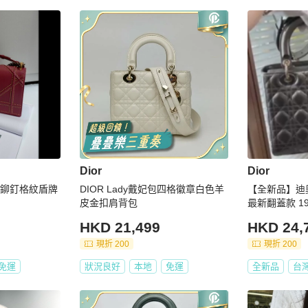
Dior
Dior
紅皮鉚釘格紋盾牌
DIOR Lady戴妃包四格徽章白色羊
【全新品】迪奧
皮金扣肩背包
最新翻蓋款 1
挎包 五金膜在
HKD 21,499
HKD 24,
現折 200
現折 200
免運
狀況良好
本地
免運
全新品
台