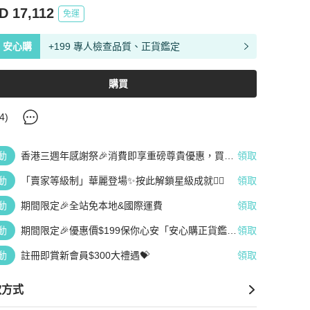
D 17,112
免運
安心購
+199 專人檢查品質、正貨鑑定
購買
4
)
動
香港三週年感謝祭🎉消費即享重磅尊貴優惠，買越
領取
多、疊越多、賺越多🤑
動
「賣家等級制」華麗登場✨按此解鎖星級成就👆🏻
領取
動
期間限定🎉全站免本地&國際運費
領取
動
期間限定🎉優惠價$199保你心安「安心購正貨鑑
領取
定」
動
註冊即賞新會員$300大禮遇💝
領取
款方式