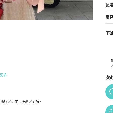
配
常
下單
 尺寸20*17*8
商品詳情與購買須知
工測量，可能有1-2cm誤差
更多
安
Po
髮絲紋／刮痕／汙漬／氣味。