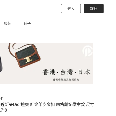
登入
註冊
服裝
鞋子
r
近新❤️Dior迪奧 紅金羊皮金扣 四格戴妃徽章款 尺寸
17*8