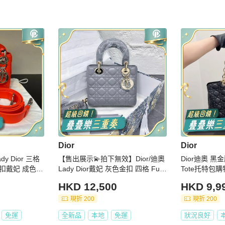
Dior
Dior
ady Dior 三格
【售出展示💫拍下無效】Dior/迪奧
Dior迪奧 
扣戴妃 成色全
Lady Dior戴妃 灰色金扣 四格 Full
Tote托特包
Set全新全齊
HKD 12,500
HKD 9,9
現折 200
現折 200
免運
全新品
本地
免運
狀況良好