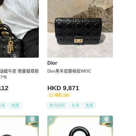
Dior
黑金油蠟牛皮 限量徽章款
Dior黑羊皮藤格紋WOC
7*8
112
HKD 9,871
現折 200
台灣
免運
狀況良好
台灣
免運