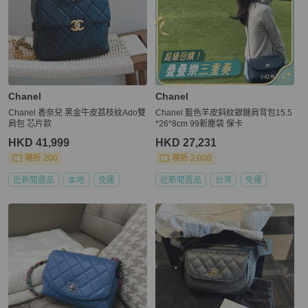
Chanel
Chanel
Chanel 香奈兒 黑金牛皮荔枝紋Ado雙
Chanel 藍色羊皮斜紋銀鏈肩背包15.5
肩包 芯片款
*26*8cm 99新塵袋 保卡
HKD 41,999
HKD 27,231
現折 200
現折 2,000
近新閒置品
本地
免運
近新閒置品
台灣
免運