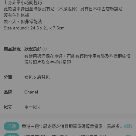
上身非常小巧同輕巧！

此款袋本身出產時是沒有貼（不是脫掉）另有日本中古店鑒證貼

沒有任何修補

袋不大，但非常能裝

Size around : 24.5 x 21 x 7.5cm
Chanel
女包
商品狀態與細節
商品狀況
狀況良好
有使用過但保存良好，可能有輕微使用痕跡及些微瑕疵情
況於照片及文字描述呈現
狀況良好
Chanel
女包
分類資訊
分類
女包
肩背包
女包
/
肩背包
推薦
Chanel
Chanel
精品
推薦清單
女包
品牌介紹
品牌
Chanel
尺寸
單一尺寸
活動
香港三週年感謝祭🎉消費即享重磅尊貴優惠，買越多、
領取
疊越多、賺越多🤑