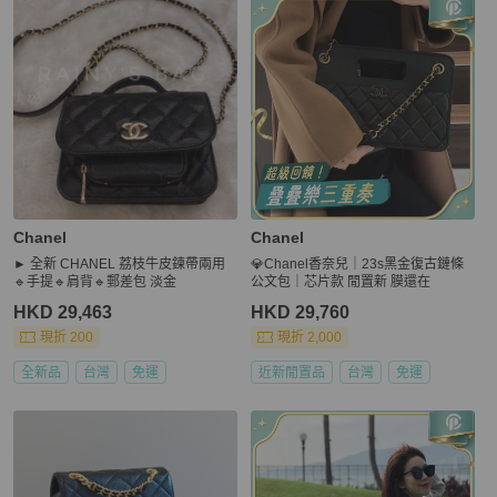
Chanel
Chanel
► 全新 CHANEL 荔枝牛皮鍊帶兩用
💎Chanel香奈兒｜23s黑金復古鏈條
🔹手提🔹肩背🔹郵差包 淡金
公文包｜芯片款 閒置新 膜還在
HKD 29,463
HKD 29,760
現折 200
現折 2,000
全新品
台灣
免運
近新閒置品
台灣
免運