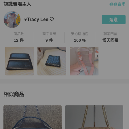
認識賣場主人
逛逛賣場
PopChill 拍拍圈嚴選賣家
♥️Tracy Lee 🤍
介紹
♥️Tracy Lee 🤍
追蹤
商品數
商品售出
安心購通過
聊聊回覆
12 件
9 件
100 %
當天回覆
相似商品
更多相似
Chanel
女包
推薦精品