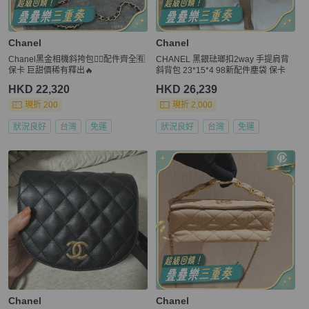
Chanel
Chanel
Chanel黑金相機斜挎包❤️‍🔥配件齊全🈶
CHANEL 黑銀琺瑯扣2way 手提肩背
保卡 巨甜價稀有釋出🔥
斜背包 23*15*4 98新配件塵袋 保卡
HKD 22,320
HKD 26,239
現折 200
現折 2,000
狀況良好
台灣
免運
狀況良好
台灣
免運
Chanel
Chanel