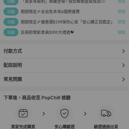
活動
「賣家等級制」華麗登場✨按此解鎖星級成就👆🏻
領取
活動
期間限定🎉全站免本地&國際運費
領取
活動
期間限定🎉優惠價$199保你心安「安心購正貨鑑定」
領取
活動
註冊即賞新會員$300大禮遇💝
領取
付款方式
配送說明
常見問題
下單後，商品收至 PopChill 檢驗
買家完成購買
安心購驗證
驗證通過出貨