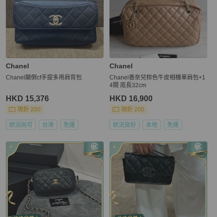
Chanel
Chanel
Chanel顛倒cf手提多用肩背包
Chanel香奈兒棕色牛皮相機單肩包+1
4開 底長32cm
HKD 15,376
HKD 16,900
現折 200
現折 200
狀況尚可
台灣
免運
狀況良好
本地
免運