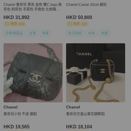
Chanel 香奈兒 黑色 金色 雙C logo 肩
Chanel Caviar 20cm 銀扣
背包 斜背包 手提包 手挽包 化妝箱 相
機包
HKD 31,992
HKD 50,800
現折 200
現折 200
近新閒置品
台灣
免運
狀況良好
本地
免運
Chanel
Chanel
香奈兒小包 牛皮 銀釦
香奈兒方盒山茶花調節釦
HKD 19,565
HKD 18,104