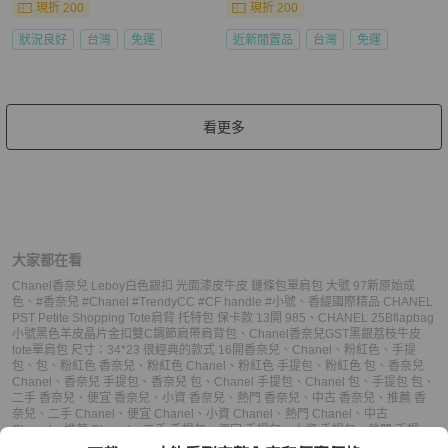
現折 200
現折 200
狀況良好
台灣
免運
近新閒置品
台灣
免運
看更多
大家都在看
Chanel香奈兒 Leboy白色銀扣 光面漆皮牛皮 鏈條包單肩包 大號 97新原始成
色
、
#香奈兒 #Chanel #TrendyCC #CF handle #小號
、
香緹國際精品 CHANEL
PST Petite Shopping Tote肩背 托特包 保卡款 13開 985
、
CHANEL 25Bflapbag
小號黑色羊皮晶片金扣雙C調節肩帶肩背包
、
Chanel香奈兒GST黑銀荔枝牛皮
tote單肩包 尺寸：34*23 很經典的款式 16開
香奈兒
、
Chanel
、
粉紅色
、
手提
包
、
包
、
粉紅色 香奈兒
、
粉紅色 Chanel
、
粉紅色 手提包
、
粉紅色 包
、
香奈兒
Chanel
、
香奈兒 手提包
、
香奈兒 包
、
Chanel 手提包
、
Chanel 包
、
手提包 包
、
二手 香奈兒
、
便宜 香奈兒
、
小資 香奈兒
、
熱門 香奈兒
、
中古 香奈兒
、
推薦 香
奈兒
、
二手 Chanel
、
便宜 Chanel
、
小資 Chanel
、
熱門 Chanel
、
中古
Chanel
、
推薦 Chanel
、
二手 手提包
、
便宜 手提包
、
小資 手提包
、
熱門 手提
包
、
中古 手提包
、
推薦 手提包
、
二手 包
、
便宜 包
、
小資 包
、
熱門 包
、
中古