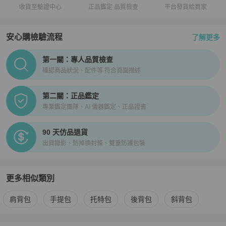
收貨至驗證中心
正品鑑定 品質檢查
平台發貨給買家
安心購檢驗流程
了解更多
PopChill拍拍圈正品驗證、安心購檢驗流程介紹
第一關：專人品質檢查
確認商品狀況、配件等 符合頁面描述
第二關：正品鑑定
專業鑑定團隊、AI 儀器鑑定、正品證書
90 天仿品退貨
出貨錄影、防掉換封條、雙重防護包裝
更多相似類別
更多
Chanel
女包
相似商品推薦
肩背包
手提包
托特包
後背包
斜背包