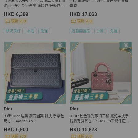
【包界的張元英！🧚🏻‍♀️是溫柔的粉紅泡
99新全配🩶✨＃Dior＃蒙田小號＃鏈
泡pink💗】Dior迪奧 盾牌包 鏈條包 粉
條款
色荔枝紋
HKD 6,399
HKD 17,063
現折 200
現折 200
狀況良好
本地
免運
近新閒置品
台灣
免運
Dior
Dior
99新 Dior 迪奧 鑽石圖案 拼皮 手拿包
DIOR 粉色珠光銀扣三格 黛妃羊皮手
尺寸：34×25×3.5。
提肩背斜背包17*14*7 98新配件塵袋
購證
HKD 6,900
HKD 15,823
現折 200
現折 200