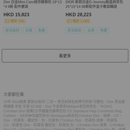
Dior 白金Miss Caro迷你鏈條包 19*13
DIOR 新款白金D-Journey飯盒肩背包
*4 9新 配件塵袋
25*15*14 98新配件盒子塵袋購證
HKD 15,823
HKD 28,223
現折 200
現折 2,000
狀況良好
台灣
免運
狀況良好
台灣
免運
看更多
大家都在看
20年 Dior/迪奧 蒙田30系列 二合一 老花斜挎包肩帶可拆卸 可腰包
、
Dior 黑金菱
格鏈條 羊皮 手袋 XC308
、
Dior 牛皮帆布Oblique老花斜背包
、
TK2041
Christian Dior 迪奧CD字翻蓋式鍊帶包包 CD Signature Flap Crossbody Bag
Calfskin
、
DIOR🩶灰緹花布30 Montaigne肩背包
Christian Dior
、
迪奧
、
CD
、
Dior
、
奶茶色
、
戴妃包
、
包
、
奶茶色 Christian Dior
、
奶茶色 迪奧
、
奶茶色
CD
、
奶茶色 Dior
、
奶茶色 戴妃包
、
奶茶色 包
、
Christian Dior 迪奧
、
Christian
Dior CD
、
Christian Dior Dior
、
Christian Dior 戴妃包
、
Christian Dior 包
、
迪奧