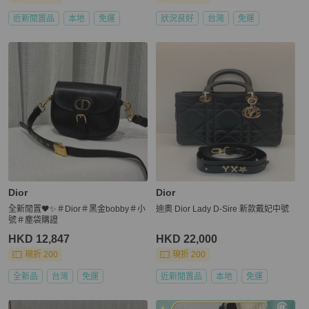
近新閒置品
本地
免運
狀況良好
台灣
免運
Dior
Dior
全新閒置🖤✨＃Dior＃黑金bobby＃小
迪奧 Dior Lady D-Sire 新款戴妃中號
號＃塵袋購證
HKD 12,847
HKD 22,000
現折 200
現折 200
全新品
台灣
免運
近新閒置品
本地
免運