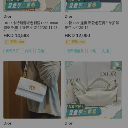
Dior
Dior
DIOR 卡特琳娜米色刺繡 Dior Union
99新 Dior 迪奥 新款老花帆布单扣邮
圖案 帆布 手提包 小號 20*20*11 98新
差包 尺寸20*15
配件塵袋
HKD 14,583
HKD 12,000
現折 200
現折 200
狀況良好
台灣
免運
近新閒置品
本地
免運
Dior
Dior