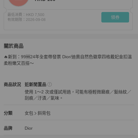
最低消費：
HKD 7,500
領券
有效期限：
2026-09-08
關於商品
關於
🔥新到：99🆕24年全套帶發票 Dior/迪奧自然色徽章四格戴妃金扣溫
🔥新到：99🆕24年全套帶發票 Dior/迪奧淺奶茶色徽
柔粉嫩又百搭～
Dior
女包
商品狀態與細節
商品狀況
近新閒置品
使用 1～2 次或僅試用過，可能有極輕微磨痕／髮絲紋／
刮痕／汙漬／氣味。
近新閒置品
Dior
女包
分類資訊
分類
女包
斜背包
女包
/
斜背包
推薦
Dior
Dior
精品
推薦清單
女包
品牌介紹
品牌
Dior