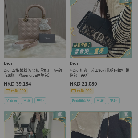
Dior
Dior
Dior 五格 嫩粉色 金釦 黛妃包（吊飾
✨Dior迪奧｜蒙田30老花藍色銀扣 鏈
有原膜、附samorga內膽包）
條包｜99新
HKD 39,184
HKD 21,080
現折 200
現折 200
全新品
台灣
免運
近新閒置品
台灣
免運