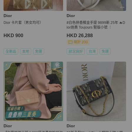
Dior
Dior
Dior 卡片套（男女均可）
#白色拼香檳金手提 9899新 25年 🔥D
ior迪奧 Toujours 竪版小號 ：
HKD 900
HKD 26,288
現折 200
全新品
本地
免運
狀況良好
台灣
免運
Dior
Dior