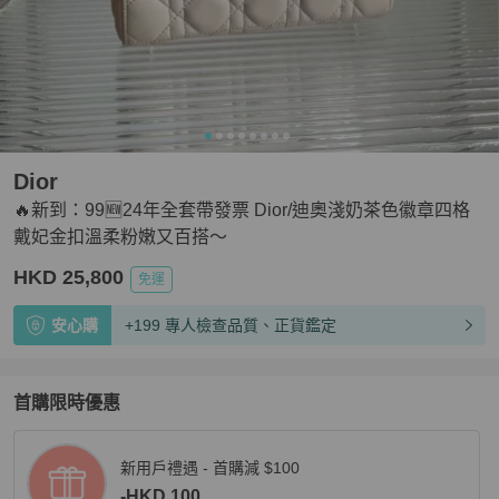
Dior
🔥新到：99🆕24年全套帶發票 Dior/迪奧淺奶茶色徽章四格
戴妃金扣溫柔粉嫩又百搭～
HKD 25,800
免運
安心購
+199 專人檢查品質、正貨鑑定
首購限時優惠
新用戶禮遇 - 首購減 $100
-HKD 100