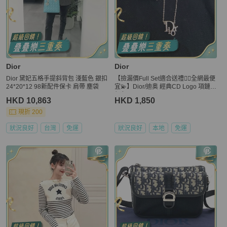
Dior
Dior
Dior 黛妃五格手提斜背包 淺藍色 銀扣
【撿漏價Full Set適合送禮👍🏻全網最便
24*20*12 98新配件保卡 肩帶 塵袋
宜💫】Dior/迪奥 經典CD Logo 項鏈
銀色
HKD 10,863
HKD 1,850
現折 200
狀況良好
台灣
免運
狀況良好
本地
免運