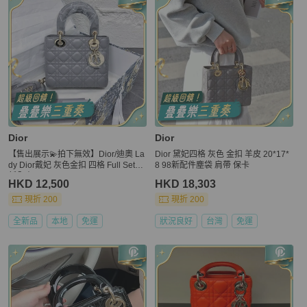
Dior
Dior
【售出展示💫拍下無效】Dior/迪奧 La
Dior 黛妃四格 灰色 金扣 羊皮 20*17*
dy Dior戴妃 灰色金扣 四格 Full Set全
8 98新配件塵袋 肩帶 保卡
新全齊
HKD 12,500
HKD 18,303
現折 200
現折 200
全新品
本地
免運
狀況良好
台灣
免運