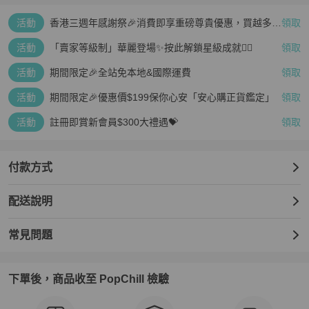
活動
香港三週年感謝祭🎉消費即享重磅尊貴優惠，買越多、
領取
疊越多、賺越多🤑
活動
「賣家等級制」華麗登場✨按此解鎖星級成就👆🏻
領取
活動
期間限定🎉全站免本地&國際運費
領取
活動
期間限定🎉優惠價$199保你心安「安心購正貨鑑定」
領取
活動
註冊即賞新會員$300大禮遇💝
領取
付款方式
配送說明
常見問題
下單後，商品收至 PopChill 檢驗