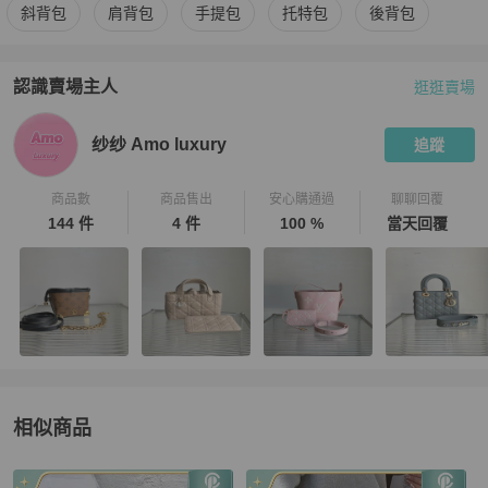
更多
Dior
女包
相似商品推薦
斜背包
肩背包
手提包
托特包
後背包
認識賣場主人
逛逛賣場
PopChill 拍拍圈嚴選賣家
纱纱 Amo luxury
介紹
纱纱 Amo luxury
追蹤
商品數
商品售出
安心購通過
聊聊回覆
144 件
4 件
100 %
當天回覆
相似商品
更多相似
Dior
女包
推薦精品