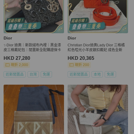
Dior
Dior
✨Dior 迪奧｜新款絨布內裡｜黑金漆
Christian Dior迪奧Lady Dior 三格橘
皮三格戴妃包｜閒置新全配購證保卡
紅色啞光小羊皮銀扣戴妃 成色全新
HKD 27,280
HKD 20,365
現折 2,000
現折 200
近新閒置品
台灣
免運
近新閒置品
本地
免運