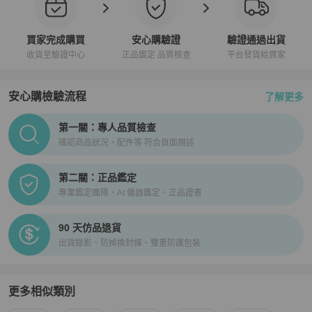
買家完成購買
安心購驗證
驗證通過出貨
收貨至驗證中心
正品鑑定 品質檢查
平台發貨給買家
安心購檢驗流程
了解更多
PopChill拍拍圈正品驗證、安心購檢驗流程介紹
第一關：專人品質檢查
確認商品狀況、配件等 符合頁面描述
第二關：正品鑑定
專業鑑定團隊、AI 儀器鑑定、正品證書
90 天仿品退貨
出貨錄影、防掉換封條、雙重防護包裝
更多相似類別