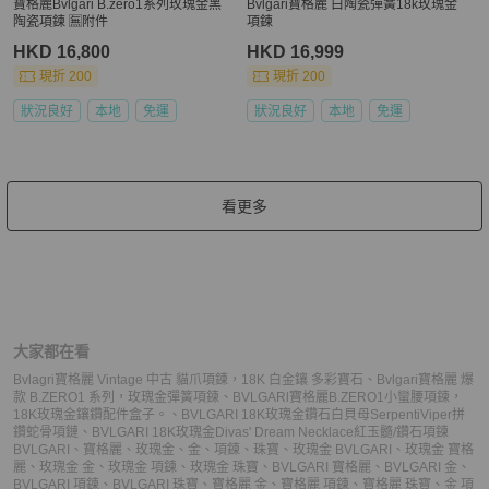
寶格麗Bvlgari B.zero1系列玫瑰金黑
Bvlgari寶格麗 白陶瓷彈簧18k玫瑰金
陶瓷項鍊 🈚附件
項鍊
HKD 16,800
HKD 16,999
現折 200
現折 200
狀況良好
本地
免運
狀況良好
本地
免運
看更多
大家都在看
Bvlagri寶格麗 Vintage 中古 貓爪項鍊，18K 白金鑲 多彩寶石
、
Bvlgari寶格麗 爆
款 B.ZERO1 系列，玫瑰金彈簧項鍊
、
BVLGARl寶格麗B.ZERO1小蠻腰項鍊，
18K玫瑰金鑲鑽配件盒子。
、
BVLGARI 18K玫瑰金鑽石白貝母SerpentiViper拼
鑽蛇骨項鏈
、
BVLGARI 18K玫瑰金Divas' Dream Necklace紅玉髓/鑽石項鍊
BVLGARI
、
寶格麗
、
玫瑰金
、
金
、
項鍊
、
珠寶
、
玫瑰金 BVLGARI
、
玫瑰金 寶格
麗
、
玫瑰金 金
、
玫瑰金 項鍊
、
玫瑰金 珠寶
、
BVLGARI 寶格麗
、
BVLGARI 金
、
BVLGARI 項鍊
、
BVLGARI 珠寶
、
寶格麗 金
、
寶格麗 項鍊
、
寶格麗 珠寶
、
金 項