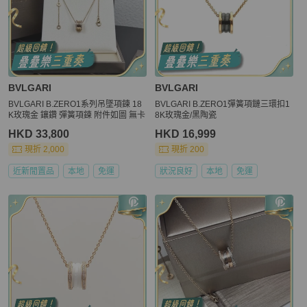
BVLGARI
BVLGARI
BVLGARI B.ZERO1系列吊墜項鍊 18
BVLGARI B.ZERO1彈簧項鏈三環扣1
K玫瑰金 鑲鑽 彈簧項鍊 附件如圖 無卡
8K玫瑰金/黑陶瓷
HKD 33,800
HKD 16,999
現折 2,000
現折 200
近新閒置品
本地
免運
狀況良好
本地
免運