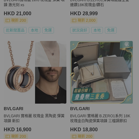
鍊 激光刻 xs
邊鑽18K玫瑰金/鑽石
HKD 21,000
HKD 28,999
現折 200
現折 2,000
近新閒置品
本地
免運
狀況良好
本地
免運
BVLGARI
BVLGARI
BVLGARI 寶格麗 玫瑰金 黑陶瓷 彈簧
BVLGARI 寶格麗 B.ZERO1系列 18K
項鍊 新扣
玫瑰金白陶瓷彈簧項鍊 三檔調節扣
HKD 16,900
HKD 18,800
現折 200
現折 200