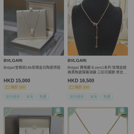
BVLGARI
BVLGARI
Bvlgari宝格丽18k玫瑰金白陶瓷项链
Bvlgari 寶格麗 B.zero1系列 玫瑰金經
典黑陶瓷彈簧項鍊 三扣可調節 男女同
款
HKD 15,000
HKD 16,500
現折 200
現折 200
狀況良好
本地
免運
狀況良好
本地
免運