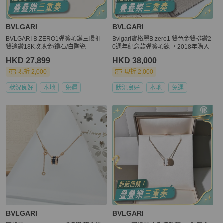
BVLGARI
BVLGARI
BVLGARI B.ZERO1彈簧項鏈三環扣
Bvlgari寶格麗B.zero1 雙色金雙排鑽2
雙邊鑽18K玫瑰金/鑽石/白陶瓷
0週年紀念款彈簧項鍊 ，2018年購入
HKD 27,899
HKD 38,000
現折 2,000
現折 2,000
狀況良好
本地
免運
狀況良好
本地
免運
BVLGARI
BVLGARI