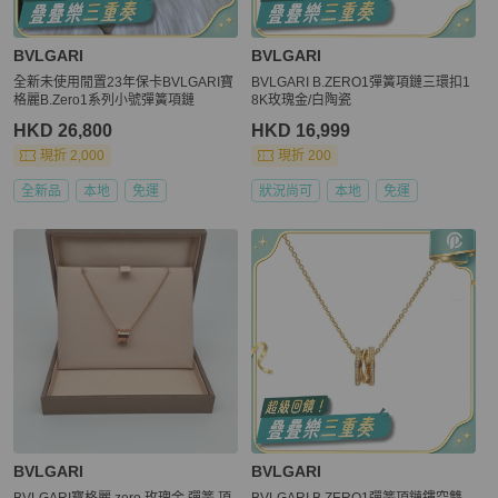
BVLGARI
BVLGARI
全新未使用閒置23年保卡BVLGARI寶
BVLGARI B.ZERO1彈簧項鏈三環扣1
格麗B.Zero1系列小號彈簧項鏈
8K玫瑰金/白陶瓷
HKD 26,800
HKD 16,999
現折 2,000
現折 200
全新品
本地
免運
狀況尚可
本地
免運
BVLGARI
BVLGARI
BVLGARI寶格麗 zero 玫瑰金 彈簧 項
BVLGARI B.ZERO1彈簧項鏈鏤空雙