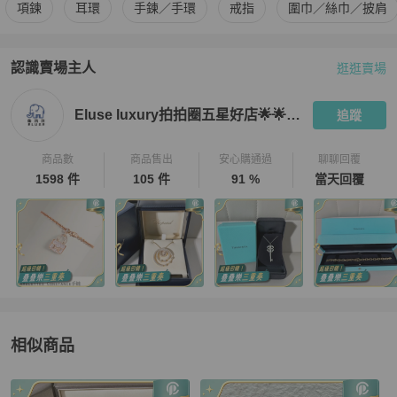
更多
BVLGARI
女士配件
相似商品推薦
項鍊
耳環
手鍊／手環
戒指
圍巾／絲巾／披肩
認識賣場主人
逛逛賣場
PopChill 拍拍圈嚴選賣家
Eluse luxury拍拍圈五星好店🌟🌟🌟
Eluse luxury拍拍圈五星好店🌟🌟🌟🌟🌟
追蹤
商品數
商品售出
安心購通過
聊聊回覆
1598 件
105 件
91 %
當天回覆
相似商品
更多相似
BVLGARI
女士配件
推薦精品