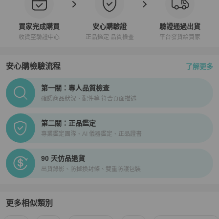
買家完成購買
安心購驗證
驗證通過出貨
收貨至驗證中心
正品鑑定 品質檢查
平台發貨給買家
安心購檢驗流程
了解更多
PopChill拍拍圈正品驗證、安心購檢驗流程介紹
第一關：專人品質檢查
確認商品狀況、配件等 符合頁面描述
第二關：正品鑑定
專業鑑定團隊、AI 儀器鑑定、正品證書
90 天仿品退貨
出貨錄影、防掉換封條、雙重防護包裝
更多相似類別