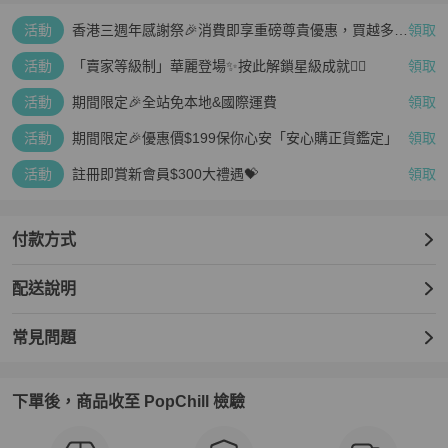
活動
香港三週年感謝祭🎉消費即享重磅尊貴優惠，買越多、
領取
疊越多、賺越多🤑
活動
「賣家等級制」華麗登場✨按此解鎖星級成就👆🏻
領取
活動
期間限定🎉全站免本地&國際運費
領取
活動
期間限定🎉優惠價$199保你心安「安心購正貨鑑定」
領取
活動
註冊即賞新會員$300大禮遇💝
領取
付款方式
配送說明
常見問題
下單後，商品收至 PopChill 檢驗