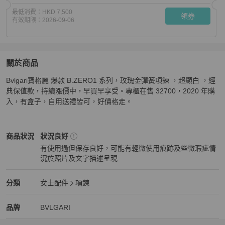
最低消費：
HKD 7,500
領券
有效期限：
2026-09-06
關於商品
關於
Bvlgari寶格麗 爆款 B.ZERO1 系列，玫瑰金彈簧項鍊 ，超顯白 ，經
Bvlgari寶格麗 爆款 B.ZERO1 系列，玫瑰金彈簧項鍊
商品
典保值款，持續漲價中，早買早享受。專櫃在售 32700，2020 年購
入，有盒子，自用送禮皆可，好價格走。
BVLGARI
女士配件
商品狀態與細節
商品狀況
狀況良好
有使用過但保存良好，可能有輕微使用痕跡及些微瑕疵情
況於照片及文字描述呈現
狀況良好
BVLGARI
女士配件
分類資訊
分類
女士配件
項鍊
女士配件
/
項鍊
推薦
BVLGARI
BVLGARI
精品
推薦清單
女士配件
品牌介紹
品牌
BVLGARI